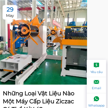
29
2
May
Ma
Yêu cầu
Email
Những Loại Vật Liệu Nào
Nh
Một Máy Cấp Liệu Ziczac
ph
Whatsapp