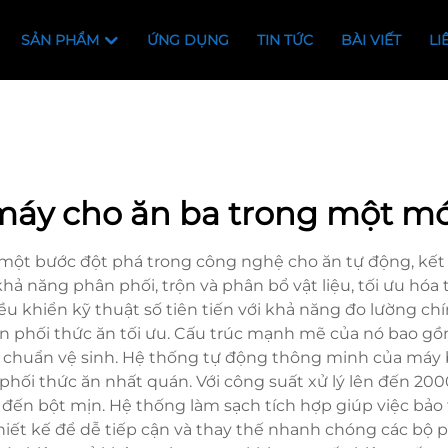
SẢN PHẨM
ỨNG DỤNG
TIN TỨC
BÀI VIẾT
LI
máy cho ăn ba trong một mớ
 một bước đột phá trong công nghệ cho ăn tự động, kết 
hả năng phân phối, trộn và phân bổ vật liệu, tối ưu hó
 khiển kỹ thuật số tiên tiến với khả năng đo lường chí
hân phối thức ăn tối ưu. Cấu trúc mạnh mẽ của nó bao g
 chuẩn vệ sinh. Hệ thống tự động thông minh của máy 
 phối thức ăn nhất quán. Với công suất xử lý lên đến 200
 đến bột mịn. Hệ thống làm sạch tích hợp giúp việc bảo 
ết kế để dễ tiếp cận và thay thế nhanh chóng các bộ p