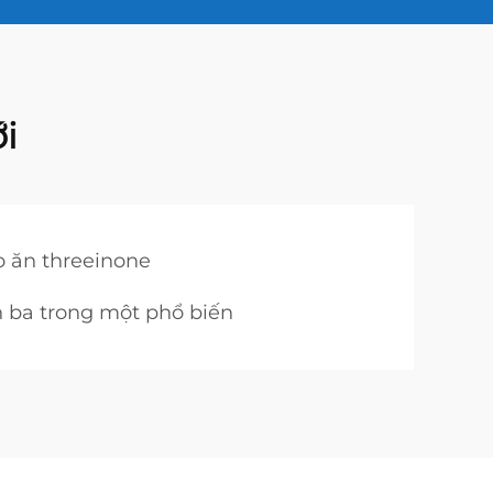
i
o ăn threeinone
 ba trong một phổ biến