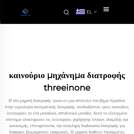
EL
καινούριο μηχάνημα διατροφής
threeinone
Η νέα μηχανή διατροφής τριών-εν-μια αποτελεί ένα βήμα προόδου
στην τεχνολογία αυτοματικής διατροφής, συνδυάζοντας τρεις ουσιώδεις
λειτουργίες σε ένα μοναδικό, αποδοτικό μονάδα. Αυτό το εξελιγμένο
σύστημα ολοκληρώνει τις λειτουργίες χορήγησης υλικών, αναμίξης και
κατανομής, επιταχύνοντας την ολόκληρη διαδικασία διατροφής για
διάφορες βιομηχανικές εφαρμογές. Η μηχανή διαθέτει προηγμένες