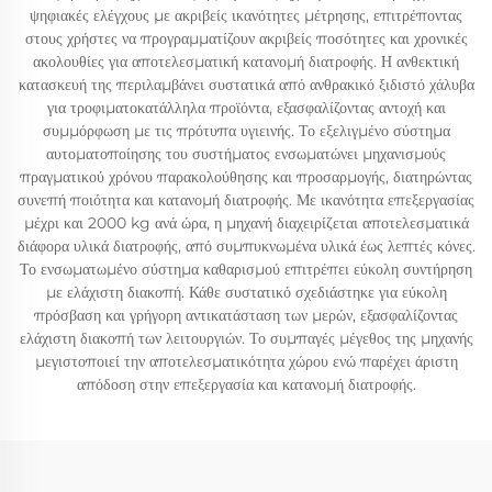
ψηφιακές ελέγχους με ακριβείς ικανότητες μέτρησης, επιτρέποντας
στους χρήστες να προγραμματίζουν ακριβείς ποσότητες και χρονικές
ακολουθίες για αποτελεσματική κατανομή διατροφής. Η ανθεκτική
κατασκευή της περιλαμβάνει συστατικά από ανθρακικό ξιδιστό χάλυβα
για τροφιματοκατάλληλα προϊόντα, εξασφαλίζοντας αντοχή και
συμμόρφωση με τις πρότυπα υγιεινής. Το εξελιγμένο σύστημα
αυτοματοποίησης του συστήματος ενσωματώνει μηχανισμούς
πραγματικού χρόνου παρακολούθησης και προσαρμογής, διατηρώντας
συνεπή ποιότητα και κατανομή διατροφής. Με ικανότητα επεξεργασίας
μέχρι και 2000 kg ανά ώρα, η μηχανή διαχειρίζεται αποτελεσματικά
διάφορα υλικά διατροφής, από συμπυκνωμένα υλικά έως λεπτές κόνες.
Το ενσωματωμένο σύστημα καθαρισμού επιτρέπει εύκολη συντήρηση
με ελάχιστη διακοπή. Κάθε συστατικό σχεδιάστηκε για εύκολη
πρόσβαση και γρήγορη αντικατάσταση των μερών, εξασφαλίζοντας
ελάχιστη διακοπή των λειτουργιών. Το συμπαγές μέγεθος της μηχανής
μεγιστοποιεί την αποτελεσματικότητα χώρου ενώ παρέχει άριστη
απόδοση στην επεξεργασία και κατανομή διατροφής.