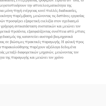
αδικασίες επεξεργασίας τροφίμων. Πρώτα απ' όλα, το
 μεγιστοποιήσουν την αποτελεσματικότητα της
 μόνη πηγή ενέργειας κινεί πολλές διαδικασίες,
ροκίνητη παρέμβαση, μειώνοντας τις δαπάνες εργασίας
ών προσφέρει εξαιρετική ευελιξία στον σχεδιασμό
 γρήγορη αντικατάσταση συστατικών και μειώνει τον
φορετικά προϊόντα, εξασφαλίζοντας συνέπεια από μπατς
σχεδιασμός της καταντεύει αυστηρά βιομηχανικά
τας σε βιώσιμες πρακτικές παραγωγής. Η φιλική προς
ματα παρακολούθησης παρέχουν αξιόλογα δεδομένα
ράς μεταξύ διαφορετικών μηχανών, μειώνοντας τον
τα της παραγωγής και μειώνει τον χρόνο