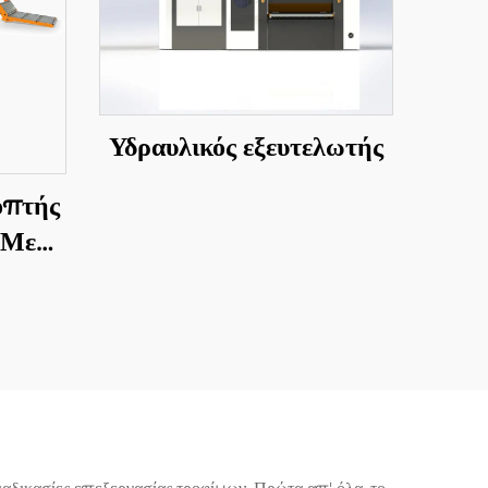
Υδραυλικός εξευτελωτής
οπτής
 Με
κος