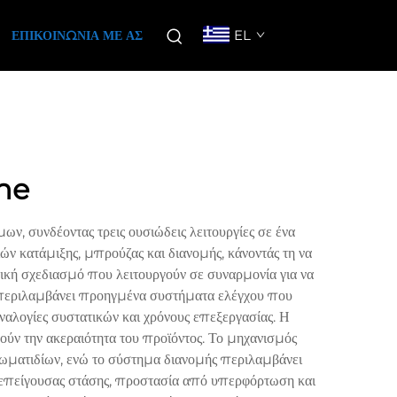
EL
ΕΠΙΚΟΙΝΩΝΊΑ ΜΕ ΑΣ
ne
ν, συνδέοντας τρεις ουσιώδεις λειτουργίες σε ένα
ν κατάμιξης, μπρούζας και διανομής, κάνοντάς τη να
ική σχεδιασμό που λειτουργούν σε συναρμονία για να
 περιλαμβάνει προηγμένα συστήματα ελέγχου που
ναλογίες συστατικών και χρόνους επεξεργασίας. Η
ούν την ακεραιότητα του προϊόντος. Το μηχανισμός
ωματιδίων, ενώ το σύστημα διανομής περιλαμβάνει
ς επείγουσας στάσης, προστασία από υπερφόρτωση και