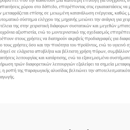
ροβλέπει που την καθιστούν μια καλύτερη επιλογή για σύγχρονες δι
απαιτήσεις χώρου στο δάπεδο, επιτρέποντας στις εγκαταστάσεις να
 μεταφράζεται επίσης σε μειωμένη κατανάλωση ενέργειας, καθώς μια
υτοματικό σύστημα ελέγχου της μηχανής μειώνει την ανάγκη για χει
τέλεια της στην χειριστική διάφορων συστατικών και μεγεθών μπατσ
χρόνια αξιοπιστία, ενώ το μοντερνιστικό της σχεδιασμός επιτρέπει
τρέπουν στους χρήστες να διατηρούν ακριβείς προδιαγραφές για δια
τους χρήστες όσο και την ποιότητα του προϊόντος, ενώ το υγιεινό 
δηγεί σε ελάχιστα αποβλήτα και βέλτιστη χρήση πόρων, συμβάλλον
παιτήσεις λειτουργίας και κατάρτισης, ενώ τα εξανεμισμένα συστή
λήρωση τριών διαφορετικών λειτουργιών εξαλείφει τα σημεία μεταφο
 η ροπή της παραγωγικής αλυσίδας βελτιώνει την αποτελεσματικότη
αγωγής.