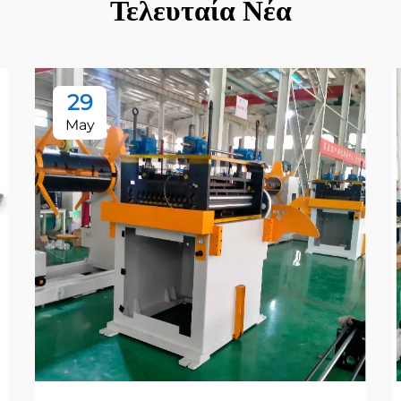
Τελευταία Νέα
29
May