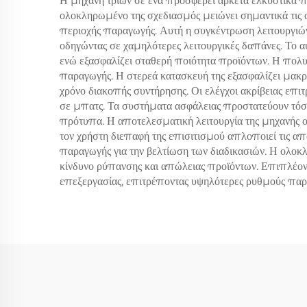
Η μηχανή τριών σε ένα προσφέρει αρκετά ελκυστικά π
ολοκληρωμένο της σχεδιασμός μειώνει σημαντικά τις 
περιοχής παραγωγής. Αυτή η συγκέντρωση λειτουργιών
οδηγώντας σε χαμηλότερες λειτουργικές δαπάνες. Το α
ενώ εξασφαλίζει σταθερή ποιότητα προϊόντων. Η πολυ
παραγωγής. Η στερεά κατασκευή της εξασφαλίζει μακρο
χρόνο διακοπής συντήρησης. Οι ελέγχοι ακρίβειας επι
σε μπατς. Τα συστήματα ασφάλειας προστατεύουν τόσο 
πρότυπα. Η αποτελεσματική λειτουργία της μηχανής ο
τον χρήστη διεπαφή της επισιτισμού απλοποιεί τις α
παραγωγής για την βελτίωση των διαδικασιών. Η ολοκ
κίνδυνο ρύπανσης και απώλειας προϊόντων. Επιπλέον,
επεξεργασίας, επιτρέποντας υψηλότερες ρυθμούς παρ