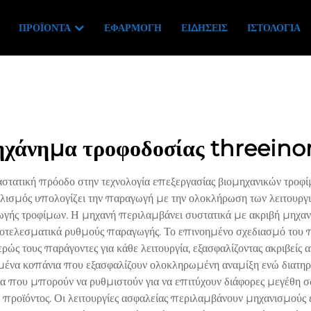
ΠΡΟΪΌΝΤΑ
ΕΦΑΡΜΟΓΉ
ΕΙΔΉΣΕΙΣ
ΙΣΤΟΛΌΓΙΑ
ηχάνημα τροφοδοσίας threeino
τατική πρόοδο στην τεχνολογία επεξεργασίας βιομηχανικών τροφίμω
ισμός υπολογίζει την παραγωγή με την ολοκλήρωση των λειτουργιώ
αγωγής τροφίμων. Η μηχανή περιλαμβάνει συστατικά με ακριβή μηχαν
αποτελεσματικά ρυθμούς παραγωγής. Το επινοημένο σχεδιασμό του
ώς τους παράγοντες για κάθε λειτουργία, εξασφαλίζοντας ακριβείς α
σμένα κοπάνια που εξασφαλίζουν ολοκληρωμένη αναμίξη ενώ διατηρ
α που μπορούν να ρυθμιστούν για να επιτύχουν διάφορες μεγέθη σ
η προϊόντος. Οι λειτουργίες ασφαλείας περιλαμβάνουν μηχανισμού