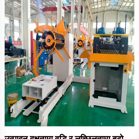
उत्पादन दक्षतामा वृद्धि र लच्छिलतामा बढ़ो