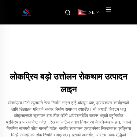
NE
लोकप्रिय बड़ो उत्तोलन रोकथाम उत्पादन
लाइन
लोकप्रिय मोटो खुलाउने रेखा निर्माण लाइन हाई-वॉल्यूम धातु प्रसंस्करण कार्यहरूको
लागि डिझाइन गरिएको समग्र निर्माण समाधान दर्शाउँछ। यो अगाडी सिस्टम धातु
कोइलहरूको खुलाउन बाट ठीक छाँटी ऑपरेशनदेखि समाप्त भएको बहुतिर्याक
प्रक्रियाहरू समाविष्ट गर्दछ। रेखामा जटिल तनाव नियन्त्रण मेकनिज्महरू छन्, जसले
नियमित सामग्री फीड गारन्टी गर्दछ, जबकि स्वचालन एलाइनमेन्ट सिस्टमहरू प्रक्रिया
भित्रै सामग्रीको ठीक स्थिति बनाएरख्छ। इसको अन्तर्गत, सिस्टम उच्च-शुद्धिको