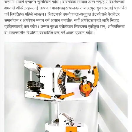
चरणमा आदर्श प्रदर्शन सुनिश्चित गर्दछ। वास्तविक समयमा डाटा संग्रह र विश्लेषणको
क्षमताले ऑपरेटरहरूलाई उत्पादन मापदण्डहरू पालन्छ र आउटपुट गुणस्तरलाई प्रभावित
गर्ने स्थितिहरू पहिले जान्छन्। सिस्टमको उपयोगकर्ता-अनुकूल इंटरफेसले पैरामीटर
समायोजन र ऑपरेशन मनान गर्न आसान बनाउँछ, नयाँ ऑपरेटरहरूको लागि सिकाइ
प्रक्रियालाई कम गर्दछ। उन्नत सुरक्षा प्रोटोकल सिस्टममा एकीकृत छन्, अनियमितता
वा आपत्कालीन स्थितिमा स्वचालित बन्द गर्ने क्षमता प्रदान गर्दछ।