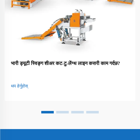
भारी ड्यूटी स्विङ्ग शीअर कट-टु-लेंग्थ लाइन कसरी काम गर्दछ?
थप हेर्नुहोस्