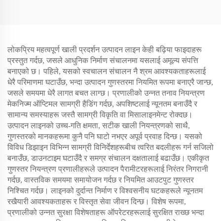
लोकप्रिय महत्वपूर्ण खाली प्रदर्शन उत्पादन लाइन केही बढ़िया फाइदाहरू
प्रस्तुत गर्दछ, जसले आधुनिक निर्माण संचालनमा यसलाई अमूल्य संपत्ति
बनाएको छ। पहिले, यसको स्वचालन संचालन नै श्रम आवश्यकताहरूलाई
धेरै परिमाणमा घटाउँछ, भन्दा उत्पादन गुणस्तरमा नियमित रूपमा बनाएरै जान्छ,
जसले समयमा धेरै लागत बचत लाग्छ। प्रणालीको उन्नत तनाव नियन्त्रण
मेकनिज्म ऑप्टिमल सामग्री हैडिंग गर्दछ, अपशिष्टलाई न्यूनतम बनाउँदै र
सामान्य समस्याहरू जस्तै सामग्री विकृति वा मिसालाइनमेन्ट रोक्दछ।
उत्पादन लाइनको उच्च-गति क्षमता, सटीक खाली नियन्त्रणको साथै,
गुणस्तरको मानकहरूमा कुनै पनि घाटो नभएर अपूर्व प्रवाह दिन्छ। यसको
विविध डिझाइन विभिन्न सामग्री विनिर्देशहरूबीच त्वरित बदलीहरू गर्न सजिलो
बनाउँछ, डाउनटाइम घटाउँदै र समग्र संचालन दक्षतालाई बढाउँछ। एकीकृत
गुणस्तर नियन्त्रण प्रणालीहरूले उत्पादन पैरामीटरहरूलाई निरंतर निगरानी
गर्दछ, वास्तविक समयमा समायोजन गर्दछ र नियमित आउटपुट गुणस्तर
निश्चित गर्दछ। लाइनको दुर्दान्त निर्माण र विश्वसनीय घटकहरूले न्यूनतम
रखैयारी आवश्यकताहरू र विस्तृत सेवा जीवन दिन्छ। विशेष रूपमा,
प्रणालीको उन्नत सुरक्षा विशेषताहरू ऑपरेटरहरूलाई सुरक्षित राख्छ भन्दा