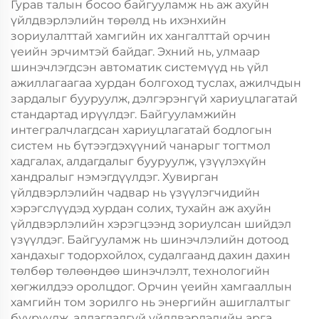
Гурав талын босоо байгууламж нь аж ахуйн
үйлдвэрлэлийн төрөлд нь ихэнхийн
зориулалттай хамгийн их хангалттай орчин
үеийн эрчимтэй байдаг. Эхний нь, улмаар
шинэчлэгдсэн автоматик системүүд нь үйл
ажиллагаагаа хурдан болгоход туслах, ажилчдын
зардалыг бууруулж, дэлгэрэнгүй хариуцлагатай
стандартад ирүүлдэг. Байгууламжийн
интегралчлагдсан хариуцлагатай бодлогын
систем нь бүтээгдэхүүний чанарыг тогтмол
хадгалах, алдагдалыг бууруулж, үзүүлэхүйн
хандралыг нэмэгдүүлдэг. Хувирган
үйлдвэрлэлийн чадвар нь үзүүлэгчидийн
хэрэгслүүдэд хурдан солих, тухайн аж ахуйн
үйлдвэрлэлийн хэрэгцээнд зориулсан шийдэл
үзүүлдэг. Байгууламж нь шинэчлэлийн дотоод
хандахыг тодорхойлох, судалгаанд дахин дахин
төлбөр төлөөндөө шинэчлэлт, технологийн
хөгжилдээ оролцдог. Орчин үеийн хамгааллын
хамгийн том зорилго нь энергийн ашиглалтыг
бууруулж, алдагдалгүй үйлдвэрлэлийн арга