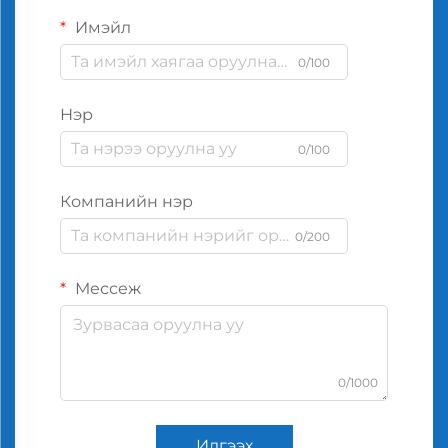
Имэйл
0/100
Нэр
0/100
Компанийн нэр
0/200
Мессеж
0/1000
Илгээх