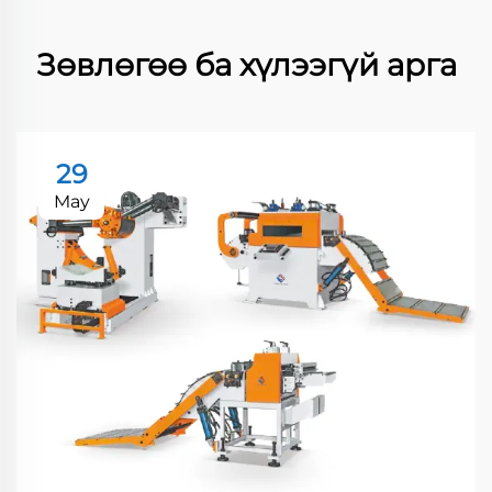
Зөвлөгөө ба хүлээгүй арга
29
May