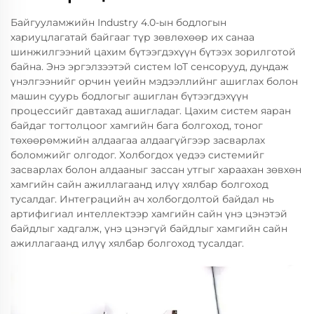
Байгууламжийн Industry 4.0-ын бодлогын
хариуцлагатай байгааг түр зөвлөхөөр их санаа
шинжилгээний цахим бүтээгдэхүүн бүтээх зорилготой
байна. Энэ эргэлзээтэй систем IoT сенсорууд, дундаж
үнэлгээнийг орчин үеийн мэдээллийнг ашиглах болон
машин суурь бодлогыг ашиглан бүтээгдэхүүн
процессийг давтахад ашигладаг. Цахим систем яаран
байдаг тогтолцоог хамгийн бага болгоход, тоног
төхөөрөмжийн алдаагаа алдаагүйгээр засварлах
боломжийг олгодог. Холбогдох үедээ системийг
засварлах болон алдааныг зассан утгыг хараахан зөвхөн
хамгийн сайн ажиллагаанд илүү хялбар болгоход
тусалдаг. Интеграцийн ач холбогдолтой байдал нь
артифигиал интеллектээр хамгийн сайн үнэ цэнэтэй
байдлыг хадгалж, үнэ цэнэгүй байдлыг хамгийн сайн
ажиллагаанд илүү хялбар болгоход тусалдаг.