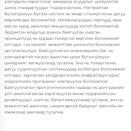
үзэгчдийн хэрэгслээс хамаарах асуудлыг шийдэхтэй
шинэ стандартуудыг тодорхойлоно. Нягтралтай
бүтээгдэхүүн бүтээх систем нь ямар ч тохиргооны дагуу
өөрчлөгдөх боломжтой, материалуудын төрлүүд, орж
ирсэн хурд, ажиллах нөхцөлүүдэд хосloh боломжтой.
Эрдэмтэн модульд зохион байгуулах үндсэн
принципүүд нь хурдан тохиргоо өөрчлөх боломжийг
олгодог, системийг амжилттай шинэчлэх боломжийг
үргэлжлүүлдэг. Байгууллагын инженерийн баг нь
үзэгчдээртэй нэгдэл ашиглан уран бүтээгдэхүүн
шийдлийг хөгжүүлэхэд тусална. Энэ нь тохиргооны
дагуу суурилуулсан системүүдэд холбогдох боломжийг
олгодог, харгалзах үйлдвэрлэлийн инфраструктурыг,
мэдээллийн програмыг нэвтрүүлэх боломжтой.
Байгууллагын прототипчлэлийн чадвар нь дэлгүүрийн
үйл ажиллагаагаа хэрэгжүүлэх өмнө тодорхойлсон
дизайнуудыг шалгах, баталгаажуулахад туслана, энэ нь
амжилттай ажиллах, санамсаргүй байдлыг хамгийн их
хэмжээнд хангахад тусална.