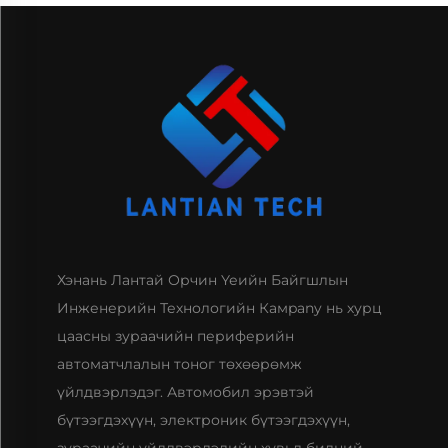
Хэнань Лантай Орчин Үеийн Байгшлын
Инженерийн Технологийн Камpany нь хурц
цаасны зураачийн периферийн
автоматчлалын тоног төхөөрөмж
үйлдвэрлэдэг. Автомобил эрэвтэй
бүтээгдэхүүн, электроник бүтээгдэхүүн,
зураачийн үйлдвэрлэлийн хувьд бидний