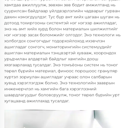
хамтдаа ажиллуулж, зөвхөн зөв бодит амжилтанд нь
суурилсан байдлаар үйлдвэрлэлийн чадварыг гурван
дахин нэмэгдүүлдэг. Тус бүр амт хийх цагаан шугам нь
дотоод тохиргооны системтэй нэг нэгээр ажилладаг,
энэ нь амт хийх хурд болон материалын шилжилтийг
нэг нэгээр засах боломжийг олгодог. Энэ технологи нь
холбогдох сонгогчдыг тодорхойлоход ихэвчлэн
ашигладаг сонгогч, мониторингийн системүүдийг
ашиглан материалын тэнцвэртэй хувааж, хоорондох
урьдчилан алдартай байдлыг хамгийн доош
хязгаарлахад тусалдаг. Энэ томъёоны систем нь тоног
төрөл бүрийн материал, финоос порошоос грануляр
хүртэл зориулан ашигладаг учраас олон салбарын
хувьд хэрэглэгдэж болно. Энэ технологийн зааврын
инженерчлэл нь хамгийн бага хэрэглээний
шаардлагуудыг боловсруулж, тоног төрөл бүрийн урт
хугацаанд ажиллахад тусалдаг.