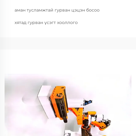
аман тусламжтай гурван цэцэн босоо
хятад гурван үсэгт хооллого