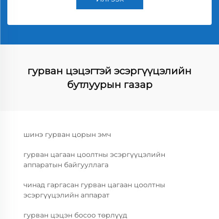
гурван цэцэгтэй эсэргүүцэлийн
бутлуурын газар
шинэ гурван цорын эмч
гурван цагаан цоолтны эсэргүүцэлийн
аппаратын байгууллага
чинад гаргасан гурван цагаан цоолтны
эсэргүүцэлийн аппарат
гурван цэцэн босоо төрлүүд