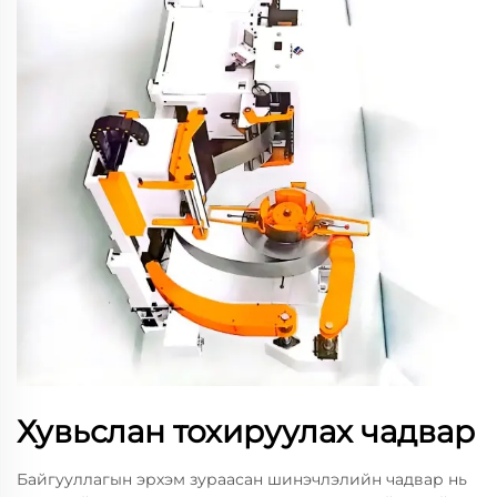
Хувьслан тохируулах чадвар
Байгууллагын эрхэм зураасан шинэчлэлийн чадвар нь