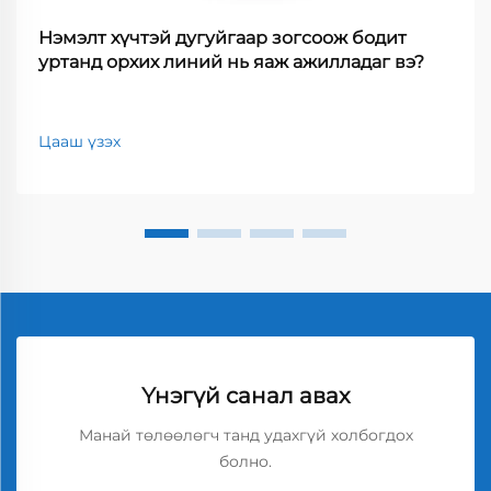
Нэмэлт хүчтэй дугуйгаар зогсоож бодит
уртанд орхих линий нь яаж ажилладаг вэ?
Цааш үзэх
Үнэгүй санал авах
Манай төлөөлөгч танд удахгүй холбогдох
болно.