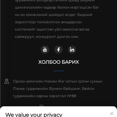
шинэчлэлийн чадвар болон мэргэшсэн баг
нь их хэмжээний шийдэл өгдөг. Бидний
зорилгоор томъёолсон амьдарсан
системийг ашиглан үйл ажиллагаагаа
сайжруул, конкурент дүнгээ нэм.
ХОЛБОО БАРИХ
Орхон аймгийн Наман Янг хотын Шэчи сумын
Панхе гудамжийн Фумин байшинг, Вейси
гудамжийн сарны хэрэгсэл №88
+8615993153189
We value your privacy