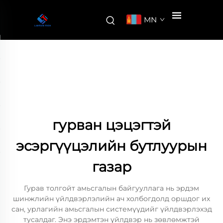
MN
гурван цэцэгтэй
эсэргүүцэлийн бутлуурын
газар
Гурав толгойт амьсгалын байгууллага нь эрдэм
шинжлийн үйлдвэрлэлийн ач холбогдолд оршдог их
сан, урлагийн амьсгалын системүүдийг үйлдвэрлэхэд
тусалдаг. Энэ эрдэмтэн үйлдвэр нь зөвлөмжтэй