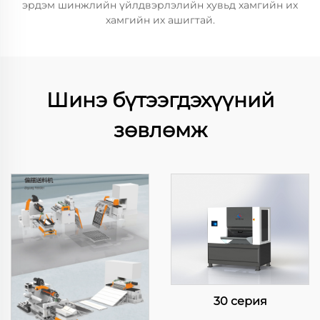
эрдэм шинжлийн үйлдвэрлэлийн хувьд хамгийн их
хамгийн их ашигтай.
Шинэ бүтээгдэхүүний
зөвлөмж
30 серия