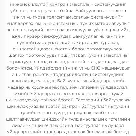
инженерчлэлтэй хамтран амьсгалын системүүдийг
үйлдвэрлэхэд тусалж байна. Байгууллагын нэгдсэн
ажил нь гурав толгойт амьсгалын системүүдийг
үйлдвэрлэх юм. Энэ систем нь илүү их материалуудыг
эсвэл хэсгүүдийг хамтдаа ажиллуулж, үйлдвэрлэлийн
ажлыг ихээр сайжруулдаг. Байгууллаг нь хамгийн
сүүлийн хариуцлагатай тохиргооны дүрслэл,
онцлогтой цаасан систем болон автоматжуулсан
шалгах протоколуудыг ашигладаг. Тухайн амьсгал нь
стриктуудад хандах шаардлагатай стандартад хандах
боломжтой. Үйлдвэрлэлийн ажил нь CNC машинуудыг
ашиглан роботын тодорхойлолтын системүүдийг
ашиглахад тусалдаг. Байгууллагын үйлдвэрлэлийн
чадвар нь хоолны амьсгал, эмчилгээний үйлдвэрлэл,
химийн үйлдвэрлэл гэх мэт олон салбарын тухай
шинэчлэгдэхүүнтэй холбоотой. Тестлэлийн байгууламж,
шинжлэх ухааны төвтэй хамтран байгууллаг нь тухайн
хувийн хэрэгслүүдэд хариуцаж, салбарын
шалтгаануудыг шийдэхийн тулд амьсгалын системийн
дизайныг шинэчлэж байна. Байгууллаг нь дундад
үйлдвэрлэлийн стандартад хандах боломжтой бөгөөд