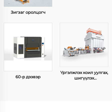
Зигзаг оролцогч
Үргэлжлэх коил уулгах,
60-р дээвэр
шигүүлэх
үйлдвэрлэлийн мөр