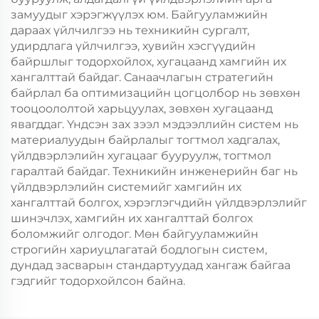
замуудыг хэрэгжүүлэх юм. Байгууламжийн
дараах үйлчилгээ нь техникийн сургалт,
удирдлага үйлчилгээ, хувийн хэсгүүдийн
байршлыг тодорхойлох, хугацаанд хамгийн их
хангалттай байдаг. Санаачлагын стратегийн
байрлал ба оптимизацийн цогцолбор нь зөвхөн
тооцоололтой харьцуулах, зөвхөн хугацаанд
явагддаг. Үндсэн зах зээл мэдээллийн систем нь
материалуудын байрлалыг тогтмол хадгалах,
үйлдвэрлэлийн хугацааг бууруулж, тогтмол
гаралтай байдаг. Техникийн инженерийн баг нь
үйлдвэрлэлийн системийг хамгийн их
хангалттай болгох, хэрэглэгчдийн үйлдвэрлэлийг
шинэчлэх, хамгийн их хангалттай болгох
боломжийг олгодог. Мөн байгууламжийн
строгийн хариуцлагатай бодлогын систем,
дундад засварын стандартуудад хангаж байгаа
гэдгийг тодорхойлсон байна.