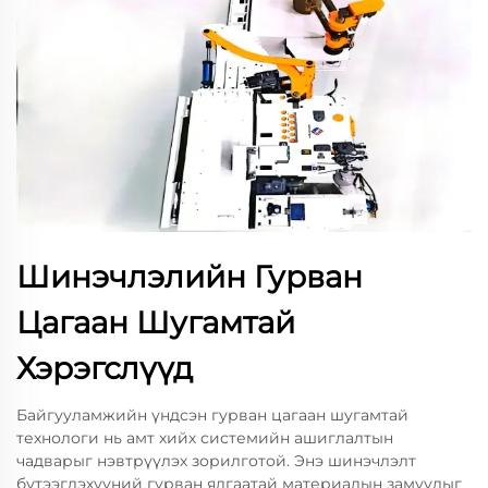
Шинэчлэлийн Гурван
Цагаан Шугамтай
Хэрэгслүүд
Байгууламжийн үндсэн гурван цагаан шугамтай
технологи нь амт хийх системийн ашиглалтын
чадварыг нэвтрүүлэх зорилготой. Энэ шинэчлэлт
бүтээгдэхүүний гурван ялгаатай материалын замуудыг