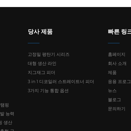
당사 제품
빠른 링
고정밀 평탄기 시리즈
홈페이지
대형 생산 라인
회사 소개
지그재그 피더
제품
3 in 1 디코일러 스트레이트너 피더
응용 프로
3가지 기능 통합 옵션
뉴스
블로그
스탬핑
문의하기
개발 능력
핑 생산