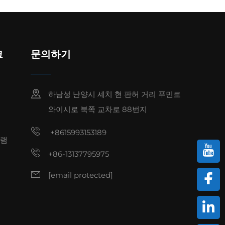
크
문의하기
하남성 난양시 셰치 현 판허 거리 푸민로
와이시로 북쪽 교차로 88번지
+8615993153189
그램
+86-13137795975
[email protected]