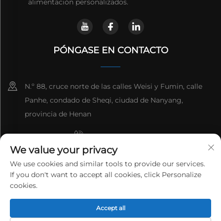
alimentación personalizados.
PÓNGASE EN CONTACTO
N.º 88, cruce norte de las calles Weisi y Fumin, calle
Panhe, condado de Sheqi, ciudad de Nanyang,
provincia de Henan
+8615993153189
We value your privacy
+86-13137795975
We use cookies and similar tools to provide our services.
If you don't want to accept all cookies, click Personalize
[email protected]
cookies.
Copyright © 2025 HENAN LANTIAN NEW ENVIRONMENTAL
PROTECTION ENGINEERING TECHNOLOGY CO., LTD.Todos los
Accept all
derechos reservados.
Política de privacidad