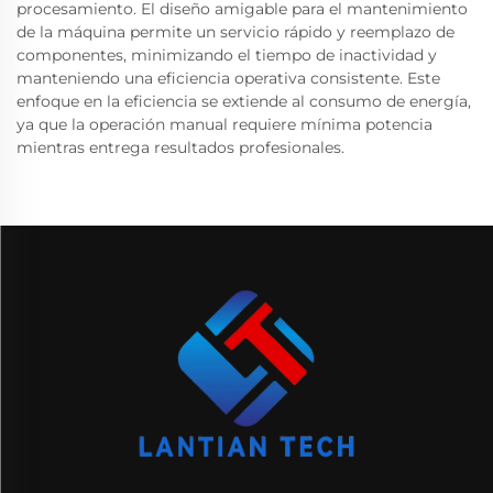
procesamiento. El diseño amigable para el mantenimiento
de la máquina permite un servicio rápido y reemplazo de
componentes, minimizando el tiempo de inactividad y
manteniendo una eficiencia operativa consistente. Este
enfoque en la eficiencia se extiende al consumo de energía,
ya que la operación manual requiere mínima potencia
mientras entrega resultados profesionales.