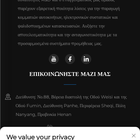
παρέχουν εξαιρετική ποιότητα λύσεις για την παραγωγή
κομματιών αυτοκινήτων, ηλεκτρονικών συστατικών και
ψαλιδοποιημένων κατασκευασιών. Αυξήστε την
αποτελεσματικότητα και την ανταγωνιστικότητα με τα
προσαρμοσμένα συστήματα προμήθειας μας.
ΕΠΙΚΟΙΝΩΝΗΣΤΕ ΜΑΖΙ ΜΑΣ
Διεύθυνση: Νο.88, Βόρεια διαστολή της Οδού Weisi και της
Οδού Fumin, Διεύθυνση Panhe, Περιφέρεια Sheqi, Πόλη
Nanyang, Προβινκία Henan
+8615993153189
We value your privacy