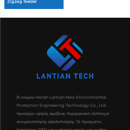
Zigzag feeder
Η εταιρεία Henan Lantian New Environmental
Protection Engineering Technology Co., Ltd.
προσφέρει υψηλής ακρίβειας περιφερειακό εξοπλισμό
αυτοματοποίησης ψαλιδοποίησης. Οι προηγμένες
δυνατότητες R&D και ο επαγγελματικός μας ομάδας