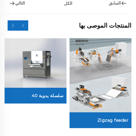
السابق
التالي
الكل
المنتجات الموصى بها
سلسلة يدوية 40
Zigzag feeder