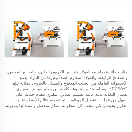
مناسب للاستخدام مع الفولاذ منخفض الكربون العادي، والصفيح المغلفن،
والصفائح الرقيقة، والفولاذ المقاوم للصدأ وغيرها من المواد. يُصنع
الأسطوانة العاملة من الصلب المدفوع والمطلي بالكروم، بصلابة تبلغ
HRC60±2. يتم استخدام مجموعة كاملة من نظام سيمنز المعياري
لضمان التغذية بدقة عالية. تصميم إنساني، مقترن بنظام حماية أمان،
يسهل من عمليات تشغيل الموظفين. تم تصميم نظام الأسطوانة لهذا
الطراز بحيث يمكن سحب كل أسطوانة بشكل منفصل واستبدالها بسهولة.