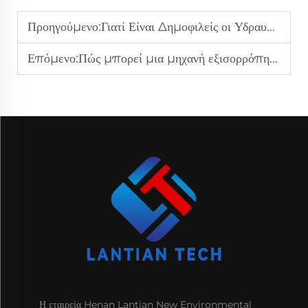
Προηγούμενο:
Γιατί Είναι Δημοφιλείς οι Υδραυλικές Μηχανές Επίπεδωσης στην Επεξεργασία Χάλυβα της Κατασκευαστικής Βιομηχανίας;
Επόμενο:
Πώς μπορεί μια μηχανή εξισορρόπησης να βοηθήσει στη μείωση της παραμόρφωσης κατά τη συγκόλληση;
Η εταιρεία Henan Lantian New Environmental