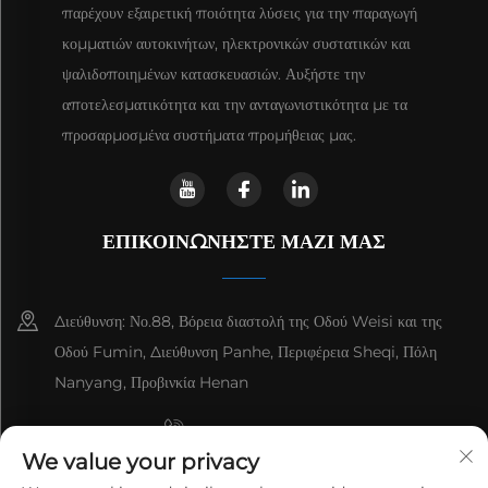
παρέχουν εξαιρετική ποιότητα λύσεις για την παραγωγή
κομματιών αυτοκινήτων, ηλεκτρονικών συστατικών και
ψαλιδοποιημένων κατασκευασιών. Αυξήστε την
αποτελεσματικότητα και την ανταγωνιστικότητα με τα
προσαρμοσμένα συστήματα προμήθειας μας.
ΕΠΙΚΟΙΝΩΝΗΣΤΕ ΜΑΖΙ ΜΑΣ
Διεύθυνση: Νο.88, Βόρεια διαστολή της Οδού Weisi και της
Οδού Fumin, Διεύθυνση Panhe, Περιφέρεια Sheqi, Πόλη
Nanyang, Προβινκία Henan
+8615993153189
We value your privacy
+86-13137795975