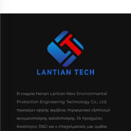
Η εταιρεία Henan Lantian New Environmental
Protection Engineering Technology Co., Ltd.
προσφέρει υψηλής ακρίβειας περιφερειακό εξοπλισμό
αυτοματοποίησης ψαλιδοποίησης. Οι προηγμένες
δυνατότητες R&D και ο επαγγελματικός μας ομάδας