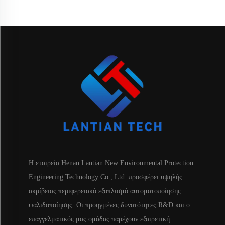
Η εταιρεία Henan Lantian New Environmental Protection
Engineering Technology Co., Ltd. προσφέρει υψηλής
ακρίβειας περιφερειακό εξοπλισμό αυτοματοποίησης
ψαλιδοποίησης. Οι προηγμένες δυνατότητες R&D και ο
επαγγελματικός μας ομάδας παρέχουν εξαιρετική