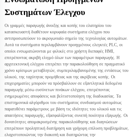
Συστημάτων Έλεγχου
Οι γραμμές παραγωγής άνοιξης και κοπής του ελατηρίου του
κατασκευαστή διαθέτουν κορυφαία συστήματα ελέγχου που
αντιπροσωπεύουν το ακρογωνιαίο σημείο της τεχνολογίας αυτομάτων.
Αυτά τα συστήματα περιλαμβάνουν προηγμένους ελεγκτές PLC, οι
οποίοι ενσωματώνονται με φιλικές στο χρήστη διεπαφές HMI,
επιτρέποντας ακριβή ελιγμό όλων των παραμέτρων παραγωγής. Η
αρχιτεκτονική ελέγχου επιτρέπει την παρακολούθηση σε πραγματικό
χρόνο κρίσιμων μεταβλητών, συμπεριλαμβανομένης της εντάσεως του
υλικού, της ταχύτητας προμήθειας και της ακρίβειας κοπής. Οι
επιχειρηματίες μπορούν να πρόσβαλλουν σε εξαντλητικά δεδομένα
παραγωγής μέσω ευσύνετων πινάκων ελέγχου, επιτρέποντας
ενημερωμένες αποφάσεις και βελτιστοποίηση της διαδικασίας. Τα
επιστημονικά αλγόριθμοι του συστήματος συνδιασμού αυτομάτως
παρατιθένει παράμετρους με βάση τις ιδιότητες του υλικού και τις
απαιτήσεις παραγωγής, εξασφαλίζοντας συνεπή ποιότητα εξαγωγής. Οι
δυνατότητες απομακρυσμένης παρακολούθησης και διαγνώσεων
επιτρέπουν προληπτική διατήρηση και γρήγορη επίλυση προβλημάτων,
ελαχιστοποιώντας την διακοπή και διατηρώντας την