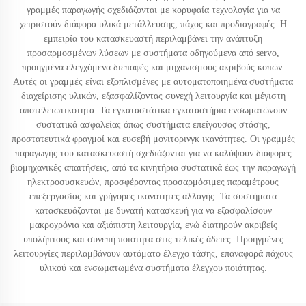
γραμμές παραγωγής σχεδιάζονται με κορυφαία τεχνολογία για να
χειριστούν διάφορα υλικά μετάλλευσης, πάχος και προδιαγραφές. Η
εμπειρία του κατασκευαστή περιλαμβάνει την ανάπτυξη
προσαρμοσμένων λύσεων με συστήματα οδηγούμενα από servo,
προηγμένα ελεγχόμενα διεπαφές και μηχανισμούς ακριβούς κοπών.
Αυτές οι γραμμές είναι εξοπλισμένες με αυτοματοποιημένα συστήματα
διαχείρισης υλικών, εξασφαλίζοντας συνεχή λειτουργία και μέγιστη
αποτελειωτικότητα. Τα εγκαταστάτικα εγκαταστήρια ενσωματώνουν
συστατικά ασφαλείας όπως συστήματα επείγουσας στάσης,
προστατευτικά φραγμοί και ευσεβή μονιτορινγκ ικανότητες. Οι γραμμές
παραγωγής του κατασκευαστή σχεδιάζονται για να καλύψουν διάφορες
βιομηχανικές απαιτήσεις, από τα κινητήρια συστατικά έως την παραγωγή
ηλεκτροσυσκευών, προσφέροντας προσαρμόσιμες παραμέτρους
επεξεργασίας και γρήγορες ικανότητες αλλαγής. Τα συστήματα
κατασκευάζονται με δυνατή κατασκευή για να εξασφαλίσουν
μακροχρόνια και αξιόπιστη λειτουργία, ενώ διατηρούν ακριβείς
υπολήπτους και συνεπή ποιότητα στις τελικές άδειες. Προηγμένες
λειτουργίες περιλαμβάνουν αυτόματο έλεγχο τάσης, επαναφορά πάχους
υλικού και ενσωματωμένα συστήματα έλεγχου ποιότητας.