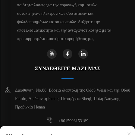
ποιότητα λύσεις για την παραγωγή κομματιών
αυτοκινήτων, ηλεκτρονικών συστατικών και
ψαλιδοποιημένων κατασκευασιών. Αυξήστε την
αποτελεσματικότητα και την ανταγωνιστικότητα με τα
προσαρμοσμένα συστήματα προμήθειας μας.
ΣΥΝΔΕΘΕΙΤΕ ΜΑΖΙ ΜΑΣ
Διεύθυνση: Νο.88, Βόρεια διαστολή της Οδού Weisi και της Οδού
Fumin, Διεύθυνση Panhe, Περιφέρεια Sheqi, Πόλη Nanyang,
Προβινκία Henan
+8615993153189
+86-13137795975