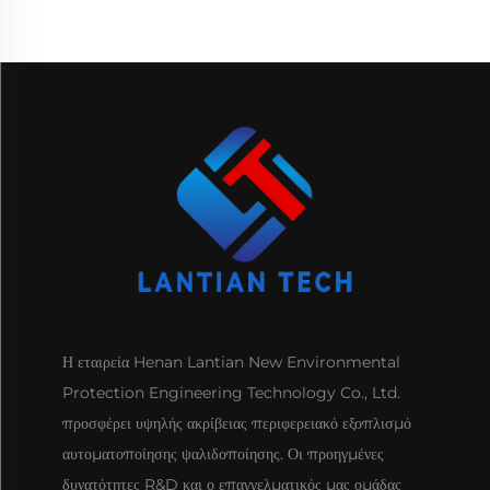
Η εταιρεία Henan Lantian New Environmental
Protection Engineering Technology Co., Ltd.
προσφέρει υψηλής ακρίβειας περιφερειακό εξοπλισμό
αυτοματοποίησης ψαλιδοποίησης. Οι προηγμένες
δυνατότητες R&D και ο επαγγελματικός μας ομάδας