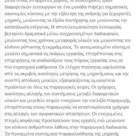
μέσα στους υπάρχοντες χώρους. Η ολοκλήρωση τριών
διαφορετικών λειτουργιών σε ένα μονάδα παρέχει σημαντικές
οικονομίες κόστους με την εξάλειψη της ανάγκης για ξεχωριστές
μηχανές, μειώνοντας τα έξοδα συντήρησης και μειώνοντας την
κατανάλωση ενέργειας. Η αποτελεσματικότητα λειτουργίας
βελτιώνει δραματικά μέσω συγχρονισμένων διαδικασιών,
μειώνοντας τους χρόνους μεταφοράς υλικών και μειώνοντας τον
κίνδυνο ρύπανσης ή εκρράγματος. Το αυτοματισμένο σύστημα
μειώνει σημαντικά τις ανάγκες εργασίας, επιτρέποντας στις
επιχειρήσεις να αναδιατάζουν τους πόρους εργασίας τους σε
πιο στρατηγικά καθήκοντα. Οι ελέγχοι ποιότητας ωφελούνται
από τις ακριβείς ικανότητες μέτρησης της μηχανήματος και την
συνεπή απόδοση μεικτών, εξασφαλίζοντας ομοιογένεια
προϊόντων σε όλες τις παραγωγικές σειρές. Οι γρήγορες
ικανότητες αλλαγής του συστήματος μεταξύ διαφορετικών
υλικών και μεγεθών σειρών ενισχύουν την ευελιξία παραγωγής,
επιτρέποντας στους παραγωγούς να ανταποκρίνονται γρήγορα
στις αλλαγές των αγοραστικών απαιτήσεων. Οι ενισχυμένες
πτυχές ασφάλειας προστατεύουν τους εργατές ενώ μειώνουν
τον κίνδυνο ανθρώπινου λάθους στην παραγωγική διαδικασία.
Τα προηγμένα συστήματα παρακολούθησης της μηχανής