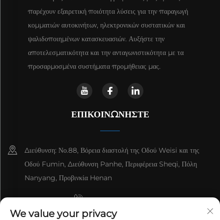
παρέχουν εξαιρετική ποιότητα λύσεις για την παραγωγή
κομματιών αυτοκινήτων, ηλεκτρονικών συστατικών και
ψαλιδοποιημένων κατασκευασιών. Αυξήστε την
αποτελεσματικότητα και την ανταγωνιστικότητα με τα
προσαρμοσμένα συστήματα προμήθειας μας.
ΕΠΙΚΟΙΝΩΝΉΣΤΕ
Διεύθυνση: Νο.88, Βόρεια διαστολή της Οδού Weisi και της
Οδού Fumin, Διεύθυνση Panhe, Περιφέρεια Sheqi, Πόλη
Nanyang, Προβινκία Henan
+8615993153189
We value your privacy