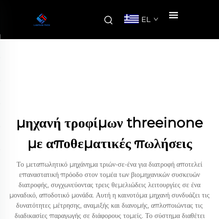
EL
μηχανή τροφίμων threeinone
με αποθεματικές πωλήσεις
Το μεταπωλητικό μηχάνημα τριών-σε-ένα για διατροφή αποτελεί
επαναστατική πρόοδο στον τομέα των βιομηχανικών συσκευών
διατροφής, συγχωνεύοντας τρεις θεμελιώδεις λειτουργίες σε ένα
μοναδικό, αποδοτικό μονάδα. Αυτή η καινοτόμα μηχανή συνδυάζει τις
δυνατότητες μέτρησης, αναμιξής και διανομής, απλοποιώντας τις
διαδικασίες παραγωγής σε διάφορους τομείς. Το σύστημα διαθέτει