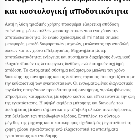
και κοστολογική αποδοτικότητα
Αυτή η λύση τριαδικής χρήσης προσφέρει εξαιρετική απόδοση
επένδυσης μέσω πολλών χαρακτηριστικών που ενισχύουν την
αποτελειωτικότητα. Το ενιαίο σχεδιασμός εliminates σημεία
μεταφοράς μεταξύ διαφορετικών μηχανών, μειώνοντας την αποβολή
υλικών και τον χρόνο επεξεργασίας. Μηχανήματα μοτέρ
αποτελειωτικότητας ενέργειας και συστήματα διαχείρισης δυναμικού
ελαχιστοποιούν τις λειτουργικές δαπάνες ενώ διατηρούν αιχμηρή
απόδοση. Το αυτοματικό σύστημα καθαρισμού μειώνει τον χρόνο
διακοπής της συντήρησης και τις δαπάνες εργασίας που σχετίζονται με
την καθαριστική των εγκαταστάσεων. Οι ενσωματωμένες διαγνωστικές
εργαλείες επιτρέπουν προειδοποιητική συντήρηση, προλαμβάνοντας
απρόσμενες καταρρεύσεις με υψηλό κόστος και επεκτείνοντας την ζωή
της εγκατάστασης. Η υψηλή ακρίβεια μέτρησης και διανομής του
συστήματος μειώνει σημαντικά την αποβολή υλικών, συνεισφέροντας
στη βελτίωση των περιθωρίων κέρδους. Επιπλέον, το σύντομο
μέγεθος της μηχανής και ο κατακόρυφος σχεδιασμός μεγιστοποιεί τη
χρήση χώρου εγκατάστασης ενώ ελαχιστοποιεί τα απαιτήματα
εγκατάστασης και υποδομής.