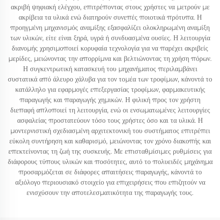
ακριβή ψηφιακή ελέγχου, επιτρέποντας στους χρήστες να μετρούν με
ακρίβεια τα υλικά ενώ διατηρούν συνεπές ποιοτικά πρότυπα. Η
προηγμένη μηχανισμός αναμίξης εξασφαλίζει ολοκληρωμένη αναμίξη
των υλικών, είτε είναι ξηρά, υγρά ή συνδυασμένα ουσίες. Η λειτουργία
διανομής χρησιμοποιεί κορυφαία τεχνολογία για να παρέχει ακριβείς
μερίδες, μειώνοντας την απορρίμνα και βελτιώνοντας τη χρήση πόρων.
Η συγκεντρωτική κατασκευή του μηχανήματος περιλαμβάνει
συστατικά από άλευρο χάλυβα για τον τομέα των τροφίμων, κάνοντά το
κατάλληλο για εφαρμογές επεξεργασίας τροφίμων, φαρμακευτικής
παραγωγής και παραγωγής χημικών. Η φιλική προς τον χρήστη
διεπαφή απλοποιεί τη λειτουργία, ενώ οι ενσωματωμένες λειτουργίες
ασφαλείας προστατεύουν τόσο τους χρήστες όσο και τα υλικά. Η
μοντερνιστική σχεδιασμένη αρχιτεκτονική του συστήματος επιτρέπει
εύκολη συντήρηση και καθαρισμό, μειώνοντας τον χρόνο διακοπής και
επεκτείνοντας τη ζωή της συσκευής. Με επισταθμίσιμες ρυθμίσεις για
διάφορους τύπους υλικών και ποσότητες, αυτό το πολυειδές μηχάνημα
προσαρμόζεται σε διάφορες απαιτήσεις παραγωγής, κάνοντά το
αξιόλογο περιουσιακό στοιχείο για επιχειρήσεις που επιζητούν να
ενισχύσουν την αποτελεσματικότητα της παραγωγής τους.