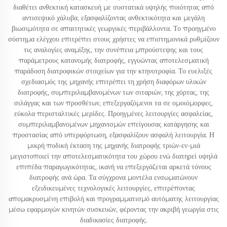
διαθέτει ανθεκτική κατασκευή με συστατικά υψηλής ποιότητας από
αντισεψικό χάλυβα, εξασφαλίζοντας ανθεκτικότητα και μεγάλη
βιωσιμότητα σε απαιτητικές γεωργικές περιβάλλοντα. Το προηγμένο
σύστημα ελέγχου επιτρέπει στους χρήστες να επιστημονικά ρυθμίζουν
τις αναλογίες αναμίξης, την συνέπεια μπρούστεψης και τους
παράμετρους κατανομής διατροφής, εγγυώντας αποτελεσματική
παράδοση διατροφικών στοιχείων για την κτηνοτροφία. Το ευελιξές
σχεδιασμός της μηχανής επιτρέπει τη χρήση διαφόρων υλικών
διατροφής, συμπεριλαμβανομένων των σιταριών, της χόρτας, της
σιλάγγας και των προσθέτων, επεξεργαζόμενοι τα σε ομοιόμορφες,
εύκολα περισταλτικές μερίδες. Προηγμένες λειτουργίες ασφαλείας,
συμπεριλαμβανομένων μηχανισμών επείγουσας κατάργησης και
προστασίας από υπερφόρτωση, εξασφαλίζουν ασφαλή λειτουργία. Η
μικρή ποδική έκταση της μηχανής διατροφής τριών-εν-μιά
μεγιστοποιεί την αποτελεσματικότητα του χώρου ενώ διατηρεί υψηλά
επιπέδα παραγωγικότητας, ικανή να επεξεργάζεται αρκετά τόνους
διατροφής ανά ώρα. Τα σύγχρονα μοντέλα ενσωματώνουν
εξειδικευμένες τεχνολογικές λειτουργίες, επιτρέποντας
απομακρυσμένη επιβολή και προγραμματισμό αυτόματης λειτουργίας
μέσω εφαρμογών κινητών συσκευών, φέροντας την ακριβή γεωργία στις
διαδικασίες διατροφής.