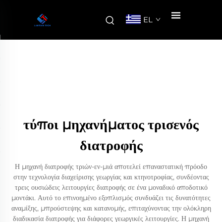
EL
τύποι μηχανήματος τρισενός
διατροφής
Η μηχανή διατροφής τριών-εν-μιά αποτελεί επαναστατική πρόοδο
στην τεχνολογία διαχείρισης γεωργίας και κτηνοτροφίας, συνδέοντας
τρεις ουσιώδεις λειτουργίες διατροφής σε ένα μοναδικό αποδοτικό
μοντάκι. Αυτό το επινοημένο εξοπλισμός συνδυάζει τις δυνατότητες
αναμίξης, μπρούστεψης και κατανομής, επιταχύνοντας την ολόκληρη
διαδικασία διατροφής για διάφορες γεωργικές λειτουργίες. Η μηχανή