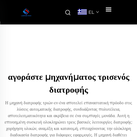
EL
αγοράστε μηχανήματος τρισενός
διατροφής
Η μηχανή διατροφής τριών-εν-ένα αποτελεί επαναστατική πρόοδο στις
λύσεις αυτοματικής διατροφής, συνδυάζοντας πολυτέλεια,
αποτελεσματικότητα και ακρίβεια σε ένα συμπαγές μονάδα. Αυτή η
επινοημένη συσκευή ολοκληρώνει τρεις βασικές λειτουργίες διατροφής:
χορήγηση υλικών, αναμίξη και κατανομή, επιταχύνοντας την ολόκληρη
διαδικασία διατροφής για διάφορες εφαρμογές. Η μηχανή διαθέτει