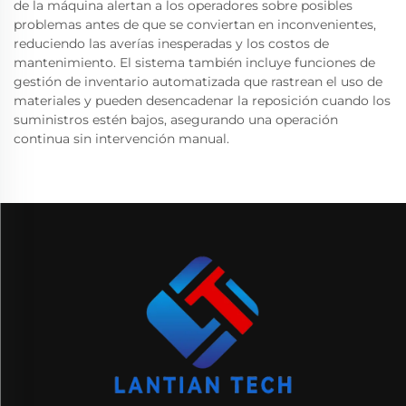
de la máquina alertan a los operadores sobre posibles
problemas antes de que se conviertan en inconvenientes,
reduciendo las averías inesperadas y los costos de
mantenimiento. El sistema también incluye funciones de
gestión de inventario automatizada que rastrean el uso de
materiales y pueden desencadenar la reposición cuando los
suministros estén bajos, asegurando una operación
continua sin intervención manual.