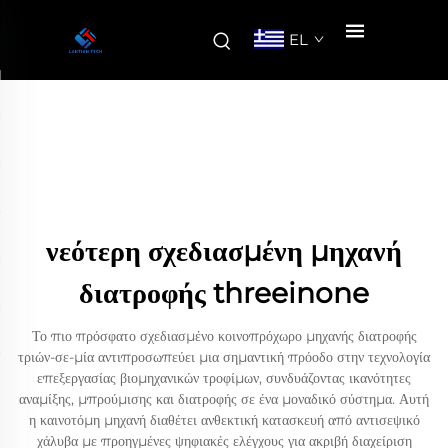
EL
νεότερη σχεδιασμένη μηχανή
διατροφής threeinone
Το πιο πρόσφατο σχεδιασμένο κοινοπρόχωρο μηχανής διατροφής
τριών-σε-μία αντιπροσωπεύει μια σημαντική πρόοδο στην τεχνολογία
επεξεργασίας βιομηχανικών τροφίμων, συνδυάζοντας ικανότητες
αναμίξης, μπρούμισης και διατροφής σε ένα μοναδικό σύστημα. Αυτή
η καινοτόμη μηχανή διαθέτει ανθεκτική κατασκευή από αντισεψικό
χάλυβα με προηγμένες ψηφιακές ελέγχους για ακριβή διαχείριση