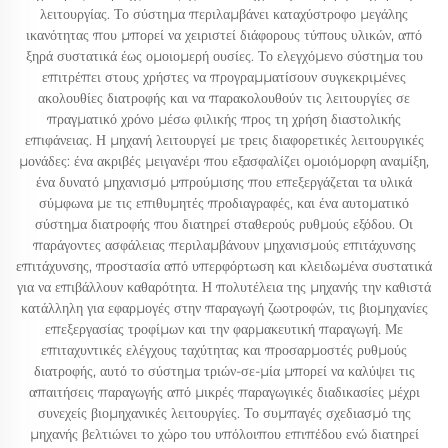
λειτουργίας. Το σύστημα περιλαμβάνει καταχύστροφο μεγάλης
ικανότητας που μπορεί να χειριστεί διάφορους τύπους υλικών, από
ξηρά συστατικά έως ομοιομερή ουσίες. Το ελεγχόμενο σύστημα του
επιτρέπει στους χρήστες να προγραμματίσουν συγκεκριμένες
ακολουθίες διατροφής και να παρακολουθούν τις λειτουργίες σε
πραγματικό χρόνο μέσω φιλικής προς τη χρήση διαστολικής
επιφάνειας. Η μηχανή λειτουργεί με τρεις διαφορετικές λειτουργικές
μονάδες: ένα ακριβές μειγανέρι που εξασφαλίζει ομοιόμορφη αναμίξη,
ένα δυνατό μηχανισμό μπρούμισης που επεξεργάζεται τα υλικά
σύμφωνα με τις επιθυμητές προδιαγραφές, και ένα αυτοματικό
σύστημα διατροφής που διατηρεί σταθερούς ρυθμούς εξόδου. Οι
παράγοντες ασφάλειας περιλαμβάνουν μηχανισμούς επιτάχυνσης
επιτάχυνσης, προστασία από υπερφόρτωση και κλειδωμένα συστατικά
για να επιβάλλουν καθαρότητα. Η πολυτέλεια της μηχανής την καθιστά
κατάλληλη για εφαρμογές στην παραγωγή ζωοτροφών, τις βιομηχανίες
επεξεργασίας τροφίμων και την φαρμακευτική παραγωγή. Με
επιταχυντικές ελέγχους ταχύτητας και προσαρμοστές ρυθμούς
διατροφής, αυτό το σύστημα τριών-σε-μία μπορεί να καλύψει τις
απαιτήσεις παραγωγής από μικρές παραγωγικές διαδικασίες μέχρι
συνεχείς βιομηχανικές λειτουργίες. Το συμπαγές σχεδιασμό της
μηχανής βελτιώνει το χώρο του υπόλοιπου επιπέδου ενώ διατηρεί