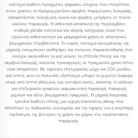
σύστημα διαθέτει προηγμένες ψηφιακές ελέγχους που επιτρέπουν
στους χρήστες να προγραμματίζουν ακριβείς παραμέτρους διατροφής,
εξασφαλίζοντας συνεχή ροή υλικού και ακριβείς μετρήσεις σε πολλά
κύκλους παραγωγής. Η ανθεκτική κατασκευή της περιλαμβάνει
σταθερά χάλυβα συστατικά και υψηλής κατηγορίας υλικά που
εγγυώνται ανθεκτικότητα και μακροχρόνια χρήση σε απαιτητικές
βιομηχανικές περιβάλλοντα. Το ευφυές σύστημα αυτομάτωσης της
μηχανής ενσωματώνει αισθητήρες και συσκευές παρακολούθησης που
συνεχώς ακολουθούν τη ροή υλικού, τα επίπεδα πίεσης και την
ακρίβεια διανομής, κάνοντας προσαρμογές σε πραγματικό χρόνο όποτε
είναι απαραίτητο. Με ταχύτητα επεξεργασίας μέχρι και 200 μονάδες
ανά λεπτό, αυτό το πολυειδές εξοπλισμό μπορεί να χειριστεί διάφορα
υλικά, από λεπτά φθαλμούς έως κοντάρια ουσίες, κάνοντάς το ανάλογο
για επεξεργασία τροφίμων, φαρμακευτική παραγωγή, παραγωγή
χημικών και άλλες βιομηχανικές εφαρμογές. Η μηχανή διατροφής
τριενδιά διαθέτει επίσης μια ευχερή διασύνδεση οθόνης που
απλοποιεί τις διαδικασίες λειτουργίας και την τήρηση, ενώ η συμπαγής
σχεδιασμός της βελτιώνει τη χρήση του χώρου στις εγκαταστάσεις
παραγωγής.