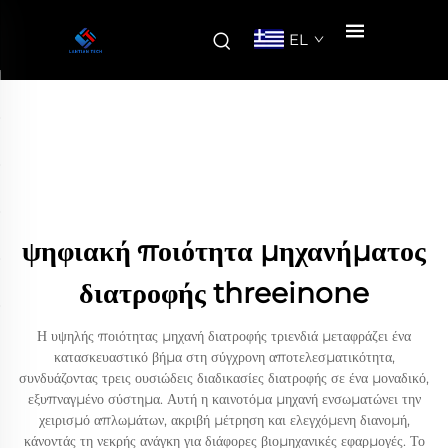
EL
ψηφιακή ποιότητα μηχανήματος
διατροφής threeinone
Η υψηλής ποιότητας μηχανή διατροφής τριενδιά μεταφράζει ένα
κατασκευαστικό βήμα στη σύγχρονη αποτελεσματικότητα,
συνδυάζοντας τρεις ουσιώδεις διαδικασίες διατροφής σε ένα μοναδικό,
εξυπναγμένο σύστημα. Αυτή η καινοτόμα μηχανή ενσωματώνει την
χειρισμό απλωμάτων, ακριβή μέτρηση και ελεγχόμενη διανομή,
κάνοντάς τη νεκρής ανάγκη για διάφορες βιομηχανικές εφαρμογές. Το