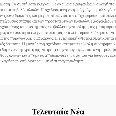
βαση. Τα συστήματα ελέγχου με ακρίβεια εξασφαλίζουν συνεχή ποι
ι τις αποβολές υλικών. Η σχεδιασμένη γραμμή γρήγορης αλλαγής ε
ον χρόνο διακοπής και μεγιστοποιώντας την επιχειρησιακή αποτελ
ίγουσας στάσης και των προστατευτικών κλειδιών, εξασφαλίζουν τ
ου τάσης του συστήματος επιβάλλει την πρόληψη της μεταμόρφωσης
ηρωμένο σύστημα ελέγχου ποιότητας εκτελεί παρακολούθηση σε πρ
κεια της παραγωγικής διαδικασίας. Η ενεργειακή αποτελεσματικότη
υργικές δαπάνες. Η μοντύλαρη σχεδίαση επιτρέπει εύκολη συντήρηση 
η δεδομένων της γραμμής επιτρέπει την προγραμματισμένη πρόληψη
ύπους υλικών και επαρκείς αποδεικνύει την αξία του για διάφορες 
πιχειρήσεων ενώ διατηρεί υψηλή παραγωγικότητα.
Τελευταία Νέα