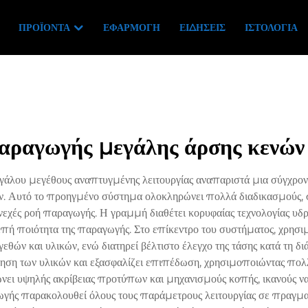
ΠΡΟΪΌΝΤΑ
ΕΦΑΡΜΟΓΉ
ΕΙΔΉΣΕΙΣ
ΙΣΤΟΛΌΓΙΑ
ραγωγής μεγάλης άρσης κενών
λου μεγέθους αναπτυγμένης λειτουργίας αναπαριστά μια σύγχρονη
ν. Αυτό το προηγμένο σύστημα ολοκληρώνει πολλά διαδικασμούς,
υνεχές ροή παραγωγής. Η γραμμή διαθέτει κορυφαίας τεχνολογίας υδ
επή ποιότητα της παραγωγής. Στο επίκεντρο του συστήματος, χρησ
εθών και υλικών, ενώ διατηρεί βέλτιστο έλεγχο της τάσης κατά τη 
ίηση των υλικών και εξασφαλίζει επιπέδωση, χρησιμοποιώντας πο
 υψηλής ακρίβειας προτύπων και μηχανισμούς κοπής, ικανούς να π
γής παρακολουθεί όλους τους παράμετρους λειτουργίας σε πραγμα