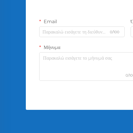
Email
0/100
Μήνυμα
0/1