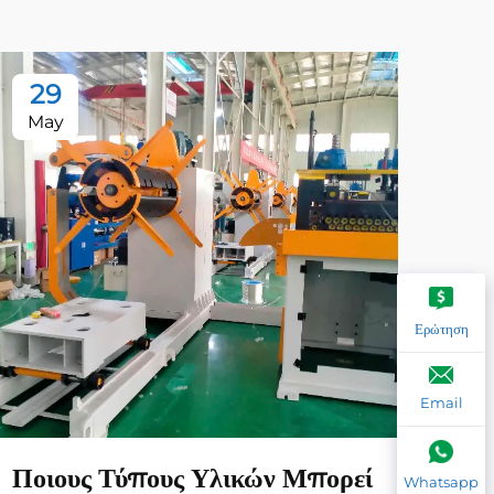
29
2
May
Ma
Ερώτηση
Email
Ποιους Τύπους Υλικών Μπορεί
Ποι
Whatsapp