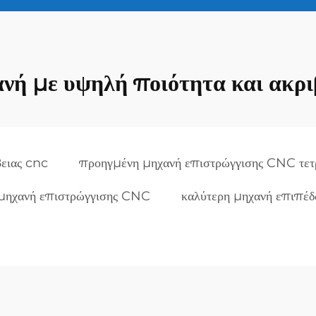
νή με υψηλή ποιότητα και ακρ
βειας cnc
προηγμένη μηχανή επιστρώγγισης CNC τετρ
μηχανή επιστρώγγισης CNC
καλύτερη μηχανή επιπέ