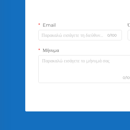
Email
0/100
Μήνυμα
0/1