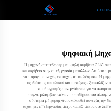
ΣΧΕΤΙΚ
ψηφιακή μηχα
Η μηχανή επιπέδωσης με υψηλή ακρίβεια CNC αποτελ
και ακρίβεια στην επεξεργασία μετάλλων. Αυτό το π
να παράγει συνεχώς επιτυχείς αποτελέσματα. Η μηχ
τις ιδιότητες του υλικού και το πάχος, εξασφαλίζο
προδιαγραφές, συνεργάζονται για να αφαιρέ
συμπεριλαμβανομένων του σιδήρου, του άλουμιν
σύστημα μέτρησης παρακολουθεί συνεχώς την δια
ταχύτητες επεξεργασίας μέχρι και 30 μέτρα ανά λεπτ