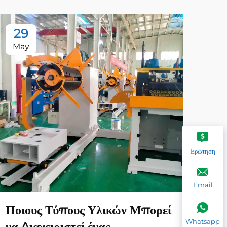
29
2
May
Ma
Ερώτηση
Email
Ποιους Τύπους Υλικών Μπορεί
Ποι
Whatsapp
να Διαχειριστεί ένας
επί