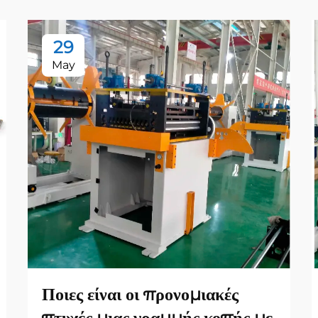
29
May
Ποιες είναι οι προνομιακές
πτυχές μιας γραμμής κοπής με