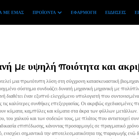
Ά ΜΕ ΕΜΆΣ
ΠΡΟΪΌΝΤΑ
ΕΦΑΡΜΟΓΉ
ΕΙΔΉΣΕΙΣ
Ε
νή με υψηλή ποιότητα και ακρ
εί μια πρωτότυπη λύση στη σύγχρονη κατασκευαστική βιομηχανία,
ροηγμένο σύστημα συνδυάζει δυνατή μηχανική μηχανική με πολύπλοκ
ανή διαθέτει έναν εξυπνό ελεγχόμενο υπολογιστή που συντονισμέ
ντας τις καλύτερες συνθήκες επεξεργασίας. Οι ακριβώς σχεδιασμένες 
σουν κύματα, καμπύλες και κύματα στα άκρα των φύλλων μετάλλων. Η
ου, του χαλκού και των σοδειών τους, με πλάτος που αντιστοιχε
δικασία επιπέδωσης, κάνοντας προσαρμογές σε πραγματικό χρόνο γ
ό, ενισχύει σημαντικά την αποτελεσματικότητα της παραγωγής ενώ 