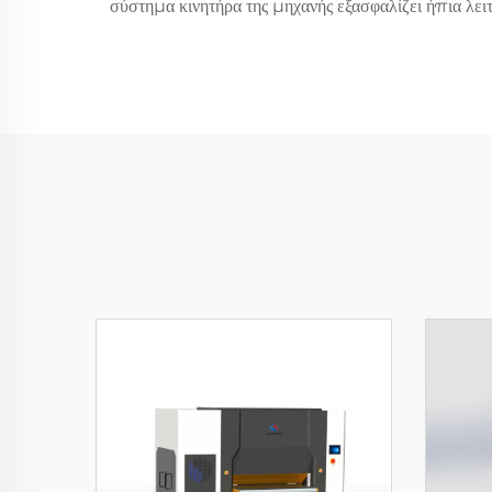
σύστημα κινητήρα της μηχανής εξασφαλίζει ήπια λε