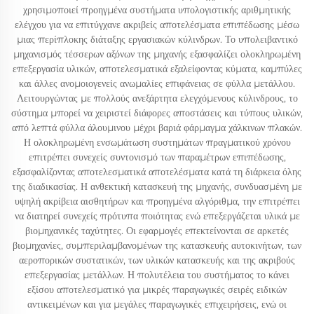
χρησιμοποιεί προηγμένα συστήματα υπολογιστικής αριθμητικής
ελέγχου για να επιτύγχανε ακριβείς αποτελέσματα επιπέδωσης μέσω
μιας περίπλοκης διάταξης εργασιακών κύλινδρων. Το υπολειβαντικό
μηχανισμός τέσσερων αξόνων της μηχανής εξασφαλίζει ολοκληρωμένη
επεξεργασία υλικών, αποτελεσματικά εξαλείφοντας κύματα, καμπύλες
και άλλες ανομοιογενείς ανωμαλίες επιφάνειας σε φύλλα μετάλλου.
Λειτουργώντας με πολλούς ανεξάρτητα ελεγχόμενους κύλινδρους, το
σύστημα μπορεί να χειριστεί διάφορες αποστάσεις και τύπους υλικών,
από λεπτά φύλλα άλουμινου μέχρι βαριά φάρμαγμα χάλκινων πλακών.
Η ολοκληρωμένη ενσωμάτωση συστημάτων πραγματικού χρόνου
επιτρέπει συνεχείς συντονισμό των παραμέτρων επιπέδωσης,
εξασφαλίζοντας αποτελεσματικά αποτελέσματα κατά τη διάρκεια όλης
της διαδικασίας. Η ανθεκτική κατασκευή της μηχανής, συνδυασμένη με
υψηλή ακρίβεια αισθητήρων και προηγμένα αλγόριθμα, την επιτρέπει
να διατηρεί συνεχείς πρότυπα ποιότητας ενώ επεξεργάζεται υλικά με
βιομηχανικές ταχύτητες. Οι εφαρμογές επεκτείνονται σε αρκετές
βιομηχανίες, συμπεριλαμβανομένων της κατασκευής αυτοκινήτων, των
αεροπορικών συστατικών, των υλικών κατασκευής και της ακριβούς
επεξεργασίας μετάλλων. Η πολυτέλεια του συστήματος το κάνει
εξίσου αποτελεσματικό για μικρές παραγωγικές σειρές ειδικών
αντικειμένων και για μεγάλες παραγωγικές επιχειρήσεις, ενώ οι