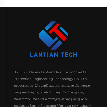
Η εταιρεία Henan Lantian New Environmental
Protection Engineering Technology Co., Ltd.
προσφέρει υψηλής ακρίβειας περιφερειακό εξοπλισμό
αυτοματοποίησης ψαλιδοποίησης. Οι προηγμένες
δυνατότητες R&D και ο επαγγελματικός μας ομάδας
παρέχουν εξαιρετική ποιότητα λύσεις για την παραγωγή