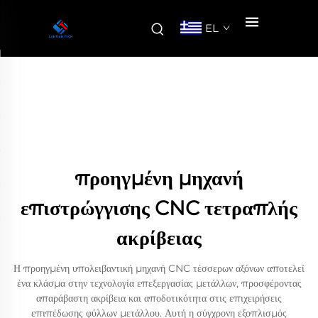
EL
προηγμένη μηχανή
επιστρώγγισης CNC τετραπλής
ακρίβειας
Η προηγμένη υπολειβαντική μηχανή CNC τέσσερων αξόνων αποτελεί
ένα κλάσμα στην τεχνολογία επεξεργασίας μετάλλων, προσφέροντας
απαράβαστη ακρίβεια και αποδοτικότητα στις επιχειρήσεις
επιπέδωσης φύλλων μετάλλου. Αυτή η σύγχρονη εξοπλισμός