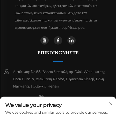
κομματιών αυτοκινήτων, ηλεκτρονικών συστατικών και
ψαλιδοποιημένων κατασκευασιών. Αυξήστε την
αποτελεσματικότητα και την ανταγωνιστικότητα με τα
προσαρμοσμένα συστήματα προμήθειας μας.
ΕΠΙΚΟΙΝΩΝΉΣΤΕ
Διεύθυνση: Νο.88, Βόρεια διαστολή της Οδού Weisi και της
Οδού Fumin, Διεύθυνση Panhe, Περιφέρεια Sheqi, Πόλη
Nanyang, Προβινκία Henan
+8615993153189
We value your privacy
+86-13137795975
We use cookies and similar tools to provide our services.