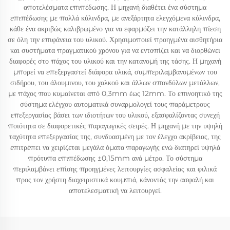
αποτελέσματα επιπέδωσης. Η μηχανή διαθέτει ένα σύστημα
επιπέδωσης με πολλά κύλινδρα, με ανεξάρτητα ελεγχόμενα κύλινδρα,
κάθε ένα ακριβώς καλιβρωμένο για να εφαρμόζει την κατάλληλη πίεση
σε όλη την επιφάνεια του υλικού. Χρησιμοποιεί προηγμένα αισθητήρια
και συστήματα πραγματικού χρόνου για να εντοπίζει και να διορθώνει
διαφορές στο πάχος του υλικού και την κατανομή της τάσης. Η μηχανή
μπορεί να επεξεργαστεί διάφορα υλικά, συμπεριλαμβανομένων του
σιδήρου, του άλουμινου, του χαλκού και άλλων σπονδύλων μετάλλων,
με πάχος που κυμαίνεται από 0,3mm έως 12mm. Το επινοητικό της
σύστημα ελέγχου αυτοματικά συναρμολογεί τους παράμετρους
επεξεργασίας βάσει των ιδιοτήτων του υλικού, εξασφαλίζοντας συνεχή
ποιότητα σε διαφορετικές παραγωγικές σειρές. Η μηχανή με την υψηλή
ταχύτητα επεξεργασίας της, συνδυασμένη με τον έλεγχο ακρίβειας, της
επιτρέπει να χειρίζεται μεγάλα όματα παραγωγής ενώ διατηρεί υψηλά
πρότυπα επιπέδωσης ±0,15mm ανά μέτρο. Το σύστημα
περιλαμβάνει επίσης προηγμένες λειτουργίες ασφαλείας και φιλικά
προς τον χρήστη διαχειριστικά κουμπιά, κάνοντάς την ασφαλή και
αποτελεσματική να λειτουργεί.