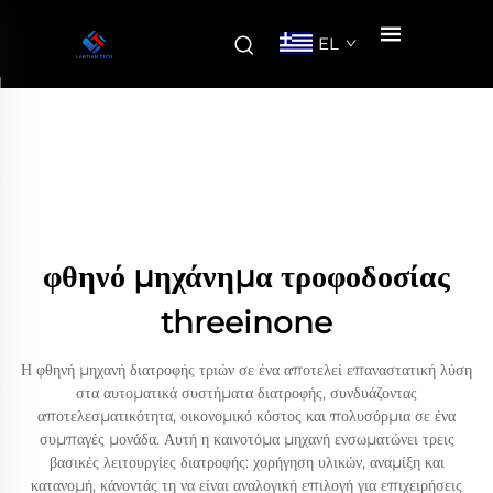
EL
φθηνό μηχάνημα τροφοδοσίας
threeinone
Η φθηνή μηχανή διατροφής τριών σε ένα αποτελεί επαναστατική λύση
στα αυτοματικά συστήματα διατροφής, συνδυάζοντας
αποτελεσματικότητα, οικονομικό κόστος και πολυσόρμια σε ένα
συμπαγές μονάδα. Αυτή η καινοτόμα μηχανή ενσωματώνει τρεις
βασικές λειτουργίες διατροφής: χορήγηση υλικών, αναμίξη και
κατανομή, κάνοντάς τη να είναι αναλογική επιλογή για επιχειρήσεις