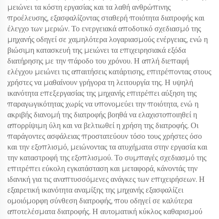
μειώνει τα κόστη εργασίας και τα λαθή ανθρώπινης
προέλευσης, εξασφαλίζοντας σταθερή ποιότητα διατροφής και
έλεγχο των μεριών. Το ενεργειακά αποδοτικό σχεδιασμό της
μηχανής οδηγεί σε χαμηλότερα λογαριασμούς ενέργειας, ενώ η
βιώσιμη κατασκευή της μειώνει τα επιχειρησιακά εξόδα
διατήρησης με την πάροδο του χρόνου. Η απλή διεπαφή
ελέγχου μειώνει τις απαιτήσεις κατάρτισης, επιτρέποντας στους
χρήστες να μαθαίνουν γρήγορα τη λειτουργία της. Η υψηλή
ικανότητα επεξεργασίας της μηχανής επιτρέπει αύξηση της
παραγωγικότητας χωρίς να υπονομεύει την ποιότητα, ενώ η
ακριβής διανομή της διατροφής βοηθά να ελαχιστοποιηθεί η
απορρίψιμη ύλη και να βελτιωθεί η χρήση της διατροφής. Οι
παράγοντες ασφάλειας προστατεύουν τόσο τους χρήστες όσο
και την εξοπλισμό, μειώνοντας τα ατυχήματα στην εργασία και
την καταστροφή της εξοπλισμού. Το συμπαγές σχεδιασμό της
επιτρέπει εύκολη εγκατάσταση και μεταφορά, κάνοντάς την
ιδανική για τις αναπτυσσόμενες ανάγκες των επιχειρήσεων. Η
εξαιρετική ικανότητα αναμίξης της μηχανής εξασφαλίζει
ομοιόμορφη σύνθεση διατροφής, που οδηγεί σε καλύτερα
αποτελέσματα διατροφής. Η αυτοματική κύκλος καθαρισμού