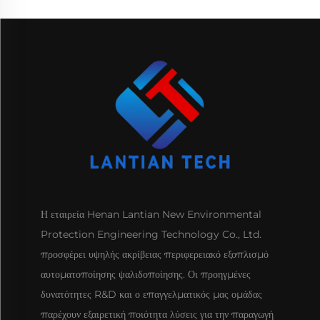
Η εταιρεία Henan Lantian New Environmental
Protection Engineering Technology Co., Ltd.
προσφέρει υψηλής ακρίβειας περιφερειακό εξοπλισμό
αυτοματοποίησης ψαλιδοποίησης. Οι προηγμένες
δυνατότητες R&D και ο επαγγελματικός μας ομάδας
παρέχουν εξαιρετική ποιότητα λύσεις για την παραγωγή