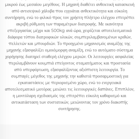
μικρού έως μεσαίου μεγέθους. Η μηχανή διαθέτει ανθεκτική κατασκευή
από αντισεψικό χάλυβα που εγγυάται ανθεκτικότητα και εύκολη
συντήρηση, ενώ το φιλικό προς τον χρήστη πλήττρο ελέγχου επιτρέπει
ακριβή ρύθμιση των παραμέτρων διατροφής. Με ικανότητα
επεξεργασίας μέχρι και 500kg ανά ώρα, χειρίζεται αποτελεσματικά
διάφορα τύπου διατροφικών υλικών, συμπεριλαμβανομένων κριθών,
πελλετών και μπουρδιών. Το προηγμένο μηχανισμός αναμίξης της
μηχανής εξασφαλίζει ομοιόμορφη αναμίξη, ενώ το αυτόματο σύστημα
χορήγησης διατηρεί σταθερή ελέγχου μεριών. Οι λειτουργίες ασφαλείας
περιλαμβάνουν κουμπιά επείγοντος σταματήματος και προστασία
από υπερφόρτωση, εξασφαλίζοντας αξιόπιστη λειτουργία. Το
συμπαγές μέγεθος της μηχανής την καθιστά προσαρμοστική για
εγκαταστάσεις με περιορισμένο χώρο, ενώ το ενεργειακά
αποτελεσματικό μοτόρας μειώνει τις λειτουργικές δαπάνες. Επιπλέον,
η μοντύλαρη σχεδιασμός της επιτρέπει εύκολη καθαρισμό και
αντικατάσταση των συστατικών, μειώνοντας τον χρόνο διακοπής
συντήρησης.