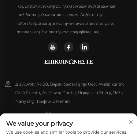
κομματιών αυτοκινήτων, ηλεκτρονικών συστατικών και
ψαλιδοποιημένων κατασκευασιών. Αυξήστε την
αποτελεσματικότητα και την ανταγωνιστικότητα με τα
προσαρμοσμένα συστήματα προμήθειας μας.
ΕΠΙΚΟΙΝΩΝΉΣΤΕ
Διεύθυνση: Νο.88, Βόρεια διαστολή της Οδού Weisi και της
Οδού Fumin, Διεύθυνση Panhe, Περιφέρεια Sheqi, Πόλη
Nanyang, Προβινκία Henan
+8615993153189
We value your privacy
+86-13137795975
We use cookies and similar tools to provide our services.