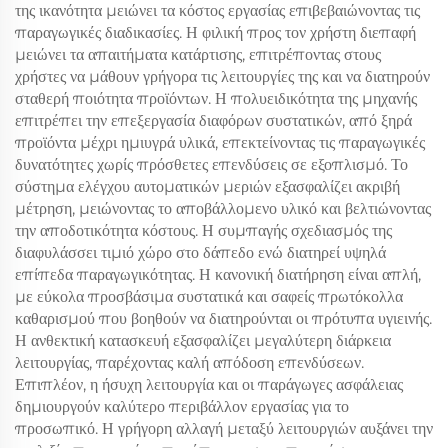
της ικανότητα μειώνει τα κόστος εργασίας επιβεβαιώνοντας τις
παραγωγικές διαδικασίες. Η φιλική προς τον χρήστη διεπαφή
μειώνει τα απαιτήματα κατάρτισης, επιτρέποντας στους
χρήστες να μάθουν γρήγορα τις λειτουργίες της και να διατηρούν
σταθερή ποιότητα προϊόντων. Η πολυειδικότητα της μηχανής
επιτρέπει την επεξεργασία διαφόρων συστατικών, από ξηρά
προϊόντα μέχρι ημιυγρά υλικά, επεκτείνοντας τις παραγωγικές
δυνατότητες χωρίς πρόσθετες επενδύσεις σε εξοπλισμό. Το
σύστημα ελέγχου αυτοματικών μεριών εξασφαλίζει ακριβή
μέτρηση, μειώνοντας το αποβάλλομενο υλικό και βελτιώνοντας
την αποδοτικότητα κόστους. Η συμπαγής σχεδιασμός της
διαφυλάσσει τιμιό χώρο στο δάπεδο ενώ διατηρεί υψηλά
επίπεδα παραγωγικότητας. Η κανονική διατήρηση είναι απλή,
με εύκολα προσβάσιμα συστατικά και σαφείς πρωτόκολλα
καθαρισμού που βοηθούν να διατηρούνται οι πρότυπα υγιεινής.
Η ανθεκτική κατασκευή εξασφαλίζει μεγαλύτερη διάρκεια
λειτουργίας, παρέχοντας καλή απόδοση επενδύσεων.
Επιπλέον, η ήσυχη λειτουργία και οι παράγωγες ασφάλειας
δημιουργούν καλύτερο περιβάλλον εργασίας για το
προσωπικό. Η γρήγορη αλλαγή μεταξύ λειτουργιών αυξάνει την