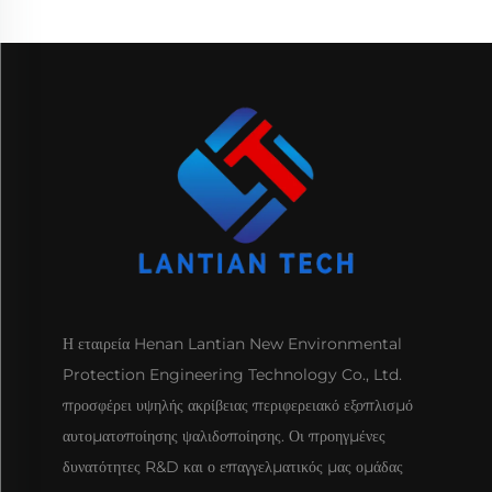
Η εταιρεία Henan Lantian New Environmental
Protection Engineering Technology Co., Ltd.
προσφέρει υψηλής ακρίβειας περιφερειακό εξοπλισμό
αυτοματοποίησης ψαλιδοποίησης. Οι προηγμένες
δυνατότητες R&D και ο επαγγελματικός μας ομάδας