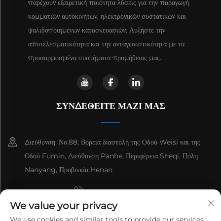
παρέχουν εξαιρετική ποιότητα λύσεις για την παραγωγή
κομματιών αυτοκινήτων, ηλεκτρονικών συστατικών και
ψαλιδοποιημένων κατασκευασιών. Αυξήστε την
αποτελεσματικότητα και την ανταγωνιστικότητα με τα
προσαρμοσμένα συστήματα προμήθειας μας.
ΣΥΝΔΕΘΕΙΤΕ ΜΑΖΙ ΜΑΣ
Διεύθυνση: Νο.88, Βόρεια διαστολή της Οδού Weisi και της
Οδού Fumin, Διεύθυνση Panhe, Περιφέρεια Sheqi, Πόλη
Nanyang, Προβινκία Henan
+8615993153189
We value your privacy
+86-13137795975
We use cookies and similar tools to provide our services.