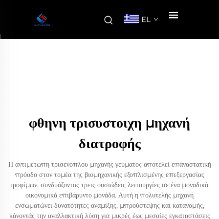
EL
φθηνη τρισυστοιχη μηχανή
διατροφής
Η αντιμετωπη τρισενοπλου μηχανής γεύματος αποτελεί επαναστατική
πρόοδο στον τομέα της βιομηχανικής εξοπλισμένης επεξεργασίας
τροφίμων, συνδυάζοντας τρεις ουσιώδεις λειτουργίες σε ένα μοναδικό,
οικονομικά επιβάρυντο μονάδα. Αυτή η πολυτελής μηχανή
ενσωματώνει δυνατότητες αναμίξης, μπρούστεψης και κατανομής,
κάνοντάς την αναλλακτική λύση για μικρές έως μεσαίες εγκαταστάσεις