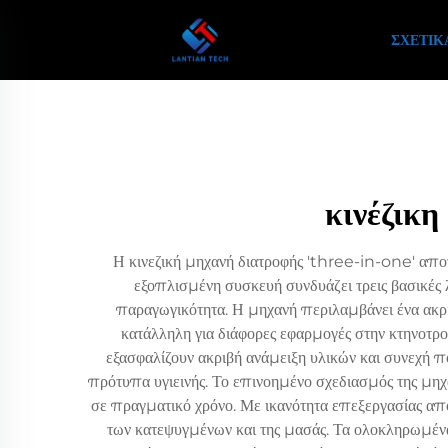
ΣΧΕΤΙΚ
κινέζικη
Η κινεζική μηχανή διατροφής 'three-in-one' απο
εξοπλισμένη συσκευή συνδυάζει τρεις βασικές λ
παραγωγικότητα. Η μηχανή περιλαμβάνει ένα ακρι
κατάλληλη για διάφορες εφαρμογές στην κτηνοτρ
εξασφαλίζουν ακριβή ανάμειξη υλικών και συνεχή π
πρότυπα υγιεινής. Το επινοημένο σχεδιασμός της μηχ
σε πραγματικό χρόνο. Με ικανότητα επεξεργασίας απ
των κατεψυγμένων και της μασάς. Τα ολοκληρωμένα