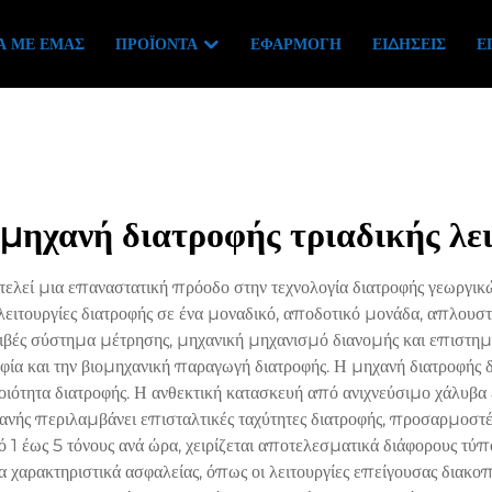
Ά ΜΕ ΕΜΆΣ
ΠΡΟΪΌΝΤΑ
ΕΦΑΡΜΟΓΉ
ΕΙΔΉΣΕΙΣ
Ε
 μηχανή διατροφής τριαδικής λε
τελεί μια επαναστατική πρόοδο στην τεχνολογία διατροφής γεωργι
ειτουργίες διατροφής σε ένα μοναδικό, αποδοτικό μονάδα, απλουστε
βές σύστημα μέτρησης, μηχανική μηχανισμό διανομής και επιστημο
οφία και την βιομηχανική παραγωγή διατροφής. Η μηχανή διατροφή
οιότητα διατροφής. Η ανθεκτική κατασκευή από ανιχνεύσιμο χάλυβα 
ανής περιλαμβάνει επισταλτικές ταχύτητες διατροφής, προσαρμοστ
ό 1 έως 5 τόνους ανά ώρα, χειρίζεται αποτελεσματικά διάφορους τ
 χαρακτηριστικά ασφαλείας, όπως οι λειτουργίες επείγουσας διακ