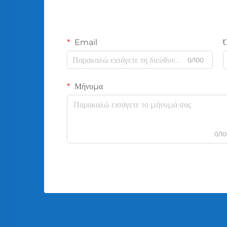
Email
0/100
Μήνυμα
0/1