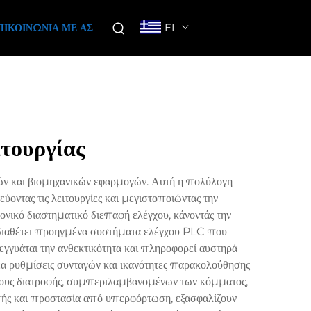
EL
ΠΙΚΟΙΝΩΝΊΑ ΜΕ ΑΣ
ιτουργίας
κών και βιομηχανικών εφαρμογών. Αυτή η πολύλογη
ύοντας τις λειτουργίες και μεγιστοποιώντας την
νικό διαστηματικό διεπαφή ελέγχου, κάνοντάς την
ς διαθέτει προηγμένα συστήματα ελέγχου PLC που
εγγυάται την ανθεκτικότητα και πληροφορεί αυστηρά
έα ρυθμίσεις συνταγών και ικανότητες παρακολούθησης
ύπους διατροφής, συμπεριλαμβανομένων των κόμματος,
οπής και προστασία από υπερφόρτωση, εξασφαλίζουν