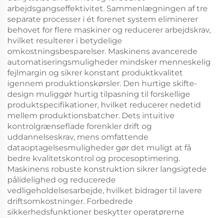
arbejdsgangseffektivitet. Sammenlægningen af tre
separate processer i ét forenet system eliminerer
behovet for flere maskiner og reducerer arbejdskrav,
hvilket resulterer i betydelige
omkostningsbesparelser. Maskinens avancerede
automatiseringsmuligheder mindsker menneskelig
fejlmargin og sikrer konstant produktkvalitet
igennem produktionskørsler. Den hurtige skifte-
design muliggør hurtig tilpasning til forskellige
produktspecifikationer, hvilket reducerer nedetid
mellem produktionsbatcher. Dets intuitive
kontrolgrænseflade forenkler drift og
uddannelseskrav, mens omfattende
dataoptagelsesmuligheder gør det muligt at få
bedre kvalitetskontrol og procesoptimering.
Maskinens robuste konstruktion sikrer langsigtede
pålidelighed og reducerede
vedligeholdelsesarbejde, hvilket bidrager til lavere
driftsomkostninger. Forbedrede
sikkerhedsfunktioner beskytter operatørerne