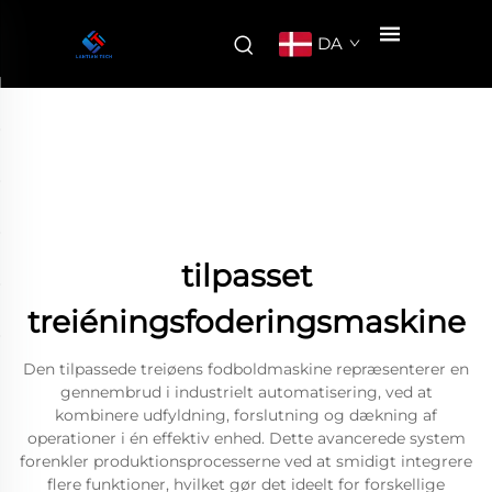
DA
tilpasset
treiéningsfoderingsmaskine
Den tilpassede treiøens fodboldmaskine repræsenterer en
gennembrud i industrielt automatisering, ved at
kombinere udfyldning, forslutning og dækning af
operationer i én effektiv enhed. Dette avancerede system
forenkler produktionsprocesserne ved at smidigt integrere
flere funktioner, hvilket gør det ideelt for forskellige