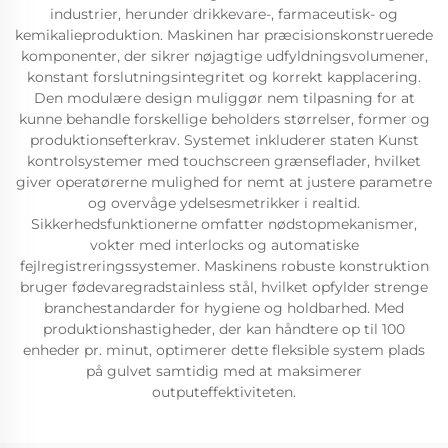
industrier, herunder drikkevare-, farmaceutisk- og
kemikalieproduktion. Maskinen har præcisionskonstruerede
komponenter, der sikrer nøjagtige udfyldningsvolumener,
konstant forslutningsintegritet og korrekt kapplacering.
Den modulære design muliggør nem tilpasning for at
kunne behandle forskellige beholders størrelser, former og
produktionsefterkrav. Systemet inkluderer staten Kunst
kontrolsystemer med touchscreen grænseflader, hvilket
giver operatørerne mulighed for nemt at justere parametre
og overvåge ydelsesmetrikker i realtid.
Sikkerhedsfunktionerne omfatter nødstopmekanismer,
vokter med interlocks og automatiske
fejlregistreringssystemer. Maskinens robuste konstruktion
bruger fødevaregradstainless stål, hvilket opfylder strenge
branchestandarder for hygiene og holdbarhed. Med
produktionshastigheder, der kan håndtere op til 100
enheder pr. minut, optimerer dette fleksible system plads
på gulvet samtidig med at maksimerer
outputeffektiviteten.