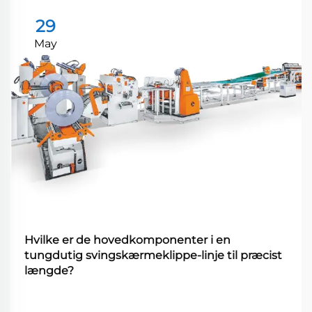
29
May
Hvilke er de hovedkomponenter i en
tungdutig svingskærmeklippe-linje til præcist
længde?