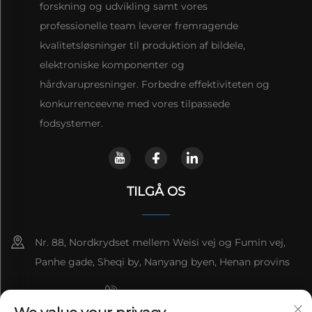
forskning og udvikling samt vores
professionelle team leverer fremragende
kvalitetsløsninger til produktion af bildele,
elektroniske komponenter og
hårdvarupresninger. Forbedre effektiviteten og
konkurrenceevne med vores tilpassede
fodsystemer.
TILGÅ OS
Nr. 88, Nordkrydset mellem Weisi vej og Fumin vej,
Panhe gade, Sheqi by, Nanyang byen, Henan provins
+8615993153189