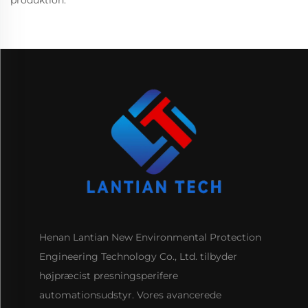
Henan Lantian New Environmental Protection
Engineering Technology Co., Ltd. tilbyder
højpræcist presningsperifere
automationsudstyr. Vores avancerede