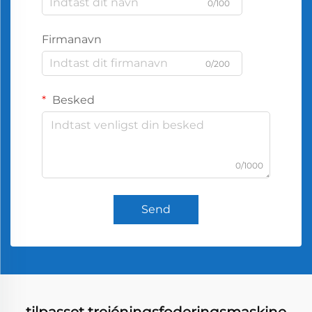
0/100
Firmanavn
0/200
Besked
0/1000
Send
tilpasset treiéningsfoderingsmaskine