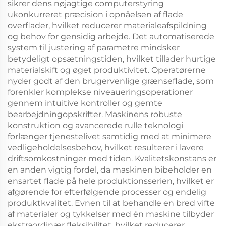
sikrer dens nøjagtige computerstyring
ukonkurreret præcision i opnåelsen af flade
overflader, hvilket reducerer materialeafspildning
og behov for gensidig arbejde. Det automatiserede
system til justering af parametre mindsker
betydeligt opsætningstiden, hvilket tillader hurtige
materialskift og øget produktivitet. Operatørerne
nyder godt af den brugervenlige grænseflade, som
forenkler komplekse niveaueringsoperationer
gennem intuitive kontroller og gemte
bearbejdningopskrifter. Maskinens robuste
konstruktion og avancerede rulle teknologi
forlænger tjenestelivet samtidig med at minimere
vedligeholdelsesbehov, hvilket resulterer i lavere
driftsomkostninger med tiden. Kvalitetskonstans er
en anden vigtig fordel, da maskinen bibeholder en
ensartet flade på hele produktionsserien, hvilket er
afgørende for efterfølgende processer og endelig
produktkvalitet. Evnen til at behandle en bred vifte
af materialer og tykkelser med én maskine tilbyder
ekstraordinær fleksibilitet, hvilket reducerer