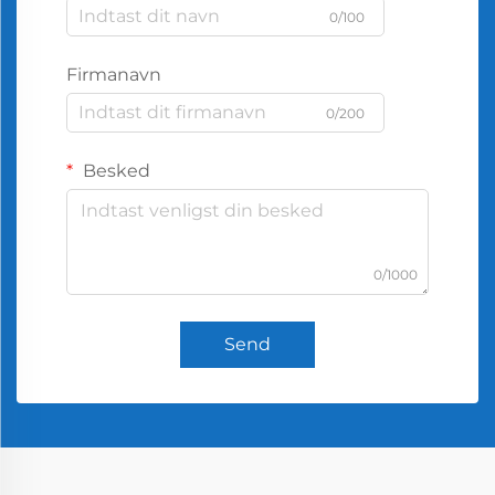
0/100
Firmanavn
0/200
Besked
0/1000
Send