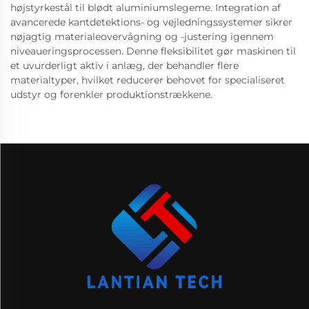
højstyrkestål til blødt aluminiumslegeme. Integration af
avancerede kantdetektions- og vejledningssystemer sikrer
nøjagtig materialeovervågning og -justering igennem
niveaueringsprocessen. Denne fleksibilitet gør maskinen til
et uvurderligt aktiv i anlæg, der behandler flere
materialtyper, hvilket reducerer behovet for specialiseret
udstyr og forenkler produktionstrækkene.