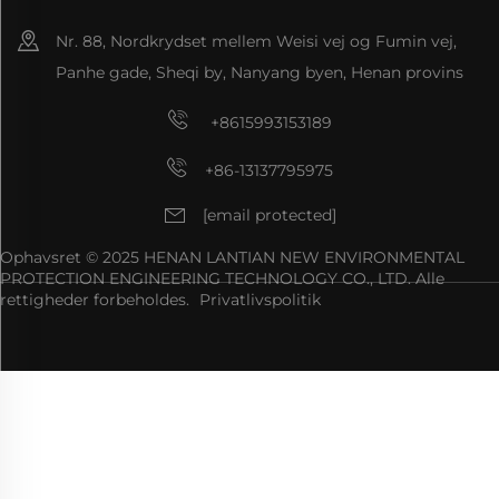
Nr. 88, Nordkrydset mellem Weisi vej og Fumin vej,
Panhe gade, Sheqi by, Nanyang byen, Henan provins
+8615993153189
+86-13137795975
[email protected]
Ophavsret © 2025 HENAN LANTIAN NEW ENVIRONMENTAL
PROTECTION ENGINEERING TECHNOLOGY CO., LTD. Alle
rettigheder forbeholdes.
Privatlivspolitik