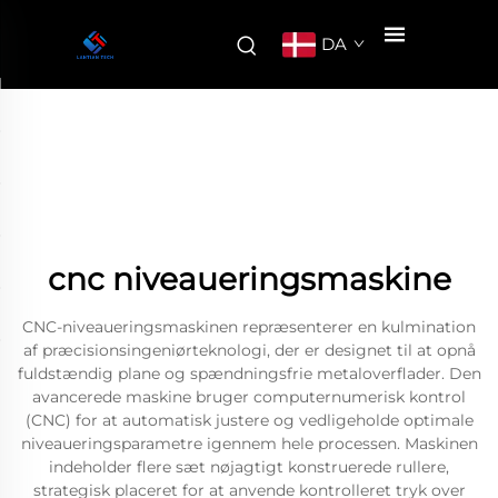
DA
cnc niveaueringsmaskine
CNC-niveaueringsmaskinen repræsenterer en kulmination
af præcisionsingeniørteknologi, der er designet til at opnå
fuldstændig plane og spændningsfrie metaloverflader. Den
avancerede maskine bruger computernumerisk kontrol
(CNC) for at automatisk justere og vedligeholde optimale
niveaueringsparametre igennem hele processen. Maskinen
indeholder flere sæt nøjagtigt konstruerede rullere,
strategisk placeret for at anvende kontrolleret tryk over