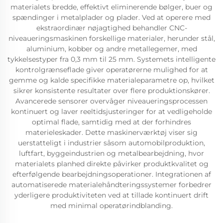
materialets bredde, effektivt eliminerende bølger, buer og
spændinger i metalplader og plader. Ved at operere med
ekstraordinær nøjagtighed behandler CNC-
niveaueringsmaskinen forskellige materialer, herunder stål,
aluminium, kobber og andre metallegemer, med
tykkelsestyper fra 0,3 mm til 25 mm. Systemets intelligente
kontrolgrænseflade giver operatørerne mulighed for at
gemme og kalde specifikke materialeparametre op, hvilket
sikrer konsistente resultater over flere produktionskører.
Avancerede sensorer overvåger niveaueringsprocessen
kontinuert og laver reeltidsjusteringer for at vedligeholde
optimal flade, samtidig med at der forhindres
materieleskader. Dette maskinerværktøj viser sig
uerstatteligt i industrier såsom automobilproduktion,
luftfart, byggeindustrien og metalbearbejdning, hvor
materialets planhed direkte påvirker produktkvalitet og
efterfølgende bearbejdningsoperationer. Integrationen af
automatiserede materialehåndteringssystemer forbedrer
yderligere produktiviteten ved at tillade kontinuert drift
med minimal operatørindblanding.