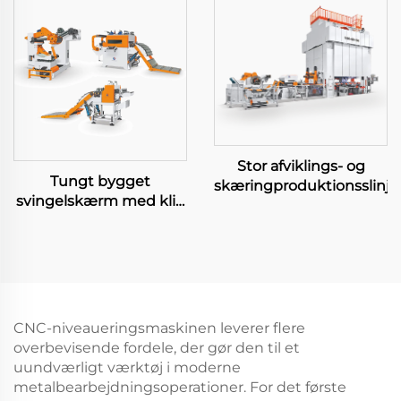
Stor afviklings- og
Tungt bygget
skæringproduktionsslinje
svingelskærm med klip
til længde
CNC-niveaueringsmaskinen leverer flere
overbevisende fordele, der gør den til et
uundværligt værktøj i moderne
metalbearbejdningsoperationer. For det første