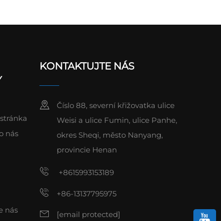
KONTAKTUJTE NÁS
Y
Číslo 88, severní křižovatka ulice
stránka
Weisi a ulice Fumin, ulice Panhe,
o nás
okres Sheqi, město Nanyang,
provincie Henan
+8615993153189
+86-13137795975
e nás
[email protected]