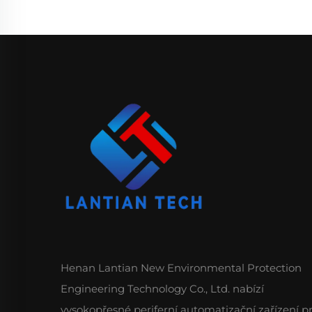
Henan Lantian New Environmental Protection
Engineering Technology Co., Ltd. nabízí
vysokopřesné periferní automatizační zařízení p