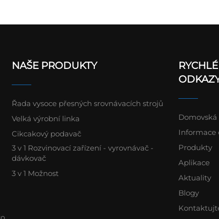
NAŠE PRODUKTY
RYCHLÉ
ODKAZ
Řada vysoce přesných srovnávacích strojů
Domovská 
Velká výrobní linka
Informace 
Cikcakový podavač
Produkty
3 v 1 Rozvinovací zařízení - vyrovnávač -
dávkovač
Aplikace
3 v 1 Možnost
Aktuality
Blogy
Kontaktujt
ro