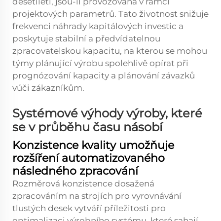
desetiletí, jsou-li provozována v rámci
projektových parametrů. Tato životnost snižuje
frekvenci náhrady kapitálových investic a
poskytuje stabilní a předvídatelnou
zpracovatelskou kapacitu, na kterou se mohou
týmy plánující výrobu spolehlivě opírat při
prognózování kapacity a plánování závazků
vůči zákazníkům.
Systémové výhody výroby, které
se v průběhu času násobí
Konzistence kvality umožňuje
rozšíření automatizovaného
následného zpracování
Rozměrová konzistence dosažená
zpracováním na strojích pro vyrovnávání
tlustých desek vytváří příležitosti pro
optimalizaci výrobního systému, které sahají