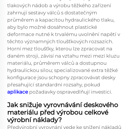
tlakových nádob a výrobu těžkého zařízení
zahrnují sestavy válců s dostatečným
průměrem a kapacitou hydraulického tlaku,
aby bylo možné dosáhnout plastické
deformace nutné k trvalému uvolnění napětí v
těchto významných tloušťkových rozsazích.
Horní mez tloušťky, kterou lze zpracovat na
daném stroji, závisí na vztahu mezi mezí kluzu
materiálu, průměrem válců a dostupnou
hydraulickou silou; specializované extra těžké
konfigurace jsou schopny zpracovávat desky
přesahující standardní rozsahy, pokud
aplikace
požadavky ospravedlňují investici.
Jak snižuje vyrovnávání deskového
materiálu před výrobou celkové
výrobní náklady?
Předvýrobní vyrovnání vede ke snížení nákladů