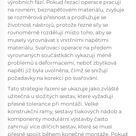
výrobních fází. Pokud řezací operace pracují
na rovném, beznapěťovém materiálu, zvyšuje
se rozměrová přesnost a prodlužuje se
životnost nástrojů, protože řezné síly se
rovnoměrně rozdělují místo toho, aby se
musely vyrovnávat s vnitřními napětími
materiálu. Svařovací operace na předem
vyrovnaných součástkách vykazují méně
problémů s deformacemi, neboť zbytková
napětí již byla uvolněna, čímž se snižují
požadavky na korekci po svařování.
Tato strategie řazení se ukazuje jako zvláště
užitečná u složitých sestav, které vyžadují
přesné tolerance při montáži. Velké
konstrukční rámy, sestavy tlakových nádob a
komponenty modulární výstavby často
zahrnují více dílčích sestav, které se musí
přesně spojit během konečné montáže. Pokud