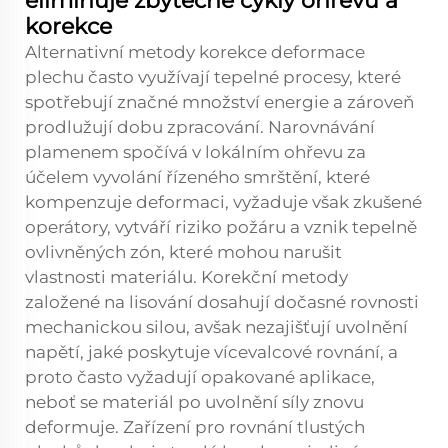
eliminuje zbytečné cykly ohřevu a
korekce
Alternativní metody korekce deformace
plechu často využívají tepelné procesy, které
spotřebují značné množství energie a zároveň
prodlužují dobu zpracování. Narovnávání
plamenem spočívá v lokálním ohřevu za
účelem vyvolání řízeného smrštění, které
kompenzuje deformaci, vyžaduje však zkušené
operátory, vytváří riziko požáru a vznik tepelně
ovlivněných zón, které mohou narušit
vlastnosti materiálu. Korekční metody
založené na lisování dosahují dočasné rovnosti
mechanickou silou, avšak nezajišťují uvolnění
napětí, jaké poskytuje vícevalcové rovnání, a
proto často vyžadují opakované aplikace,
neboť se materiál po uvolnění síly znovu
deformuje. Zařízení pro rovnání tlustých