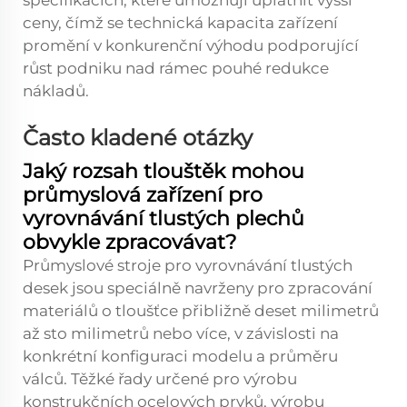
specifikacích, které umožňují uplatnit vyšší
ceny, čímž se technická kapacita zařízení
promění v konkurenční výhodu podporující
růst podniku nad rámec pouhé redukce
nákladů.
Často kladené otázky
Jaký rozsah tlouštěk mohou
průmyslová zařízení pro
vyrovnávání tlustých plechů
obvykle zpracovávat?
Průmyslové stroje pro vyrovnávání tlustých
desek jsou speciálně navrženy pro zpracování
materiálů o tloušťce přibližně deset milimetrů
až sto milimetrů nebo více, v závislosti na
konkrétní konfiguraci modelu a průměru
válců. Těžké řady určené pro výrobu
konstrukčních ocelových prvků, výrobu