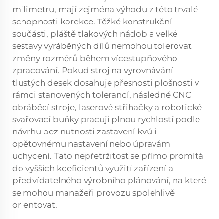
milimetru, mají zejména výhodu z této trvalé
schopnosti korekce. Těžké konstrukční
součásti, pláště tlakových nádob a velké
sestavy vyráběných dílů nemohou tolerovat
změny rozměrů během vícestupňového
zpracování. Pokud stroj na vyrovnávání
tlustých desek dosahuje přesnosti plošnosti v
rámci stanovených tolerancí, následné CNC
obráběcí stroje, laserové střihačky a robotické
svařovací buňky pracují plnou rychlostí podle
návrhu bez nutnosti zastavení kvůli
opětovnému nastavení nebo úpravám
uchycení. Tato nepřetržitost se přímo promítá
do vyšších koeficientů využití zařízení a
předvídatelného výrobního plánování, na které
se mohou manažeři provozu spolehlivě
orientovat.