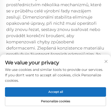
prostřednictvím několika mechanizmů, které
se v průběhu celé výrobní řady navzájem
zesilují. Dimenzionální stabilita eliminuje
opakované úpravy, při nichž musí operátoři
díly znovu řezat, sestavy znovu svařovat nebo
provádět korekční broušení, aby
kompenzovali chyby způsobené
deformacemi. Zlepšená konzistence materiálu
prodlužuje životnost řezných nástrojů tím, že
odstraňuje nerovnoměrné zatížení, které
We value your privacy
zrychluje jejich opotřebení, a současně snižuje
We use cookies and similar tools to provide our services.
spotřebu svařovacích přídavných materiálů
If you don't want to accept all cookies, click Personalize
tím, že zajišťuje správné přiléhání dílů a
cookies.
minimalizuje potřebu vyplňování mezer.
Automatická zařízení dosahují vyšších mír
Accept all
využití při zpracování předvídatelně rovného
Personalize cookies
materiálu, čímž se fixní náklady rozprostírají na
DOMOVSKÁ
PRODUKTY
E-MAIL
TEL.
vyšší objemy výstupu. Náklady na zajištění
STRÁNKA