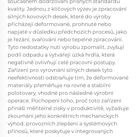
současném dodržování přísných standardů
kvality. Jednou z klíčových výzev je zpracování
silných kovových desek, které do výroby
přicházejí deformované, prohnuté nebo
napjaté v důsledku předchozích procesů, jako
je řezání, svařování nebo tepelné zpracování.
Tyto nedostatky nutí výrobu zpomalit, zvyšují
podíl odpadu a vytvářejí úzká hrdla, která
negativně ovlivňují celé pracovní postupy.
Zařízení pro vyrovnání silných desek tyto
neefektivnosti odstraňuje tím, že deformované
materiály přeměňuje na rovné a stabilní
polotovary, vhodné pro následné výrobní
operace. Pochopení toho, proč toto zařízení
přináší měřitelné zisky v produktivitě, vyžaduje
zkoumání jeho konkrétních mechanických
výhod, provozních zlepšení a systémových
přínosů, které poskytuje v integrovaných