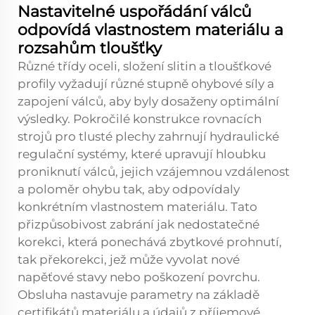
Nastavitelné uspořádání válců
odpovídá vlastnostem materiálu a
rozsahům tloušťky
Různé třídy oceli, složení slitin a tloušťkové
profily vyžadují různé stupně ohybové síly a
zapojení válců, aby byly dosaženy optimální
výsledky. Pokročilé konstrukce rovnacích
strojů pro tlusté plechy zahrnují hydraulické
regulační systémy, které upravují hloubku
proniknutí válců, jejich vzájemnou vzdálenost
a poloměr ohybu tak, aby odpovídaly
konkrétním vlastnostem materiálu. Tato
přizpůsobivost zabrání jak nedostatečné
korekci, která ponechává zbytkové prohnutí,
tak překorekci, jež může vyvolat nové
napěťové stavy nebo poškození povrchu.
Obsluha nastavuje parametry na základě
certifikátů materiálu a údajů z příjemové