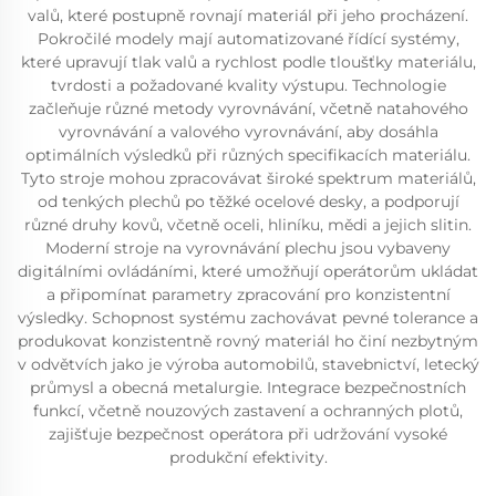
valů, které postupně rovnají materiál při jeho procházení.
Pokročilé modely mají automatizované řídící systémy,
které upravují tlak valů a rychlost podle tloušťky materiálu,
tvrdosti a požadované kvality výstupu. Technologie
začleňuje různé metody vyrovnávání, včetně natahového
vyrovnávání a valového vyrovnávání, aby dosáhla
optimálních výsledků při různých specifikacích materiálu.
Tyto stroje mohou zpracovávat široké spektrum materiálů,
od tenkých plechů po těžké ocelové desky, a podporují
různé druhy kovů, včetně oceli, hliníku, mědi a jejich slitin.
Moderní stroje na vyrovnávání plechu jsou vybaveny
digitálními ovládáními, které umožňují operátorům ukládat
a připomínat parametry zpracování pro konzistentní
výsledky. Schopnost systému zachovávat pevné tolerance a
produkovat konzistentně rovný materiál ho činí nezbytným
v odvětvích jako je výroba automobilů, stavebnictví, letecký
průmysl a obecná metalurgie. Integrace bezpečnostních
funkcí, včetně nouzových zastavení a ochranných plotů,
zajišťuje bezpečnost operátora při udržování vysoké
produkční efektivity.