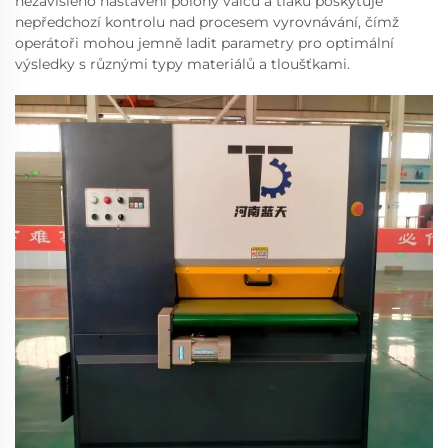
nezávislého nastavení polohy valců a tlaku poskytuje
nepředchozí kontrolu nad procesem vyrovnávání, čímž
operátoři mohou jemně ladit parametry pro optimální
výsledky s různými typy materiálů a tloušťkami.