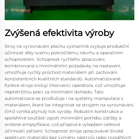
Zvýšená efektivita výroby
Stroj na vyrovnávání plechu významně zvyšuje produkční
účinnost díky svému pokročilému návrhu a operačním
schopnostem. Schopnost rychlého zpracování,
kombinovaná s minimálními požadavky na nastavení,
umožňuje rychlý průchod materiálem při zachování
konzistentních kvalitních standardů. Automatizované
funkce stroje snižují intervenci operátora, což umožňuje
nepřetržitou práci za minimální dohledu. Tato
automatizace se prodlužuje i na systémy manipulace s
materiálem, které lze integrovat se strojem na vyrovnávání,
čímž vzniká plynulý tok výroby. Robustní konstrukce a
spolehlivé součásti zajistí minimální potřebu údržby a
snížené simplyfikace, což přispívá k vylepšení celkové
účinnosti zařízení. Schopnost stroje zpracovávat široké
spektrum materiálů bez výměny nástrojů nebo rozsáhlých