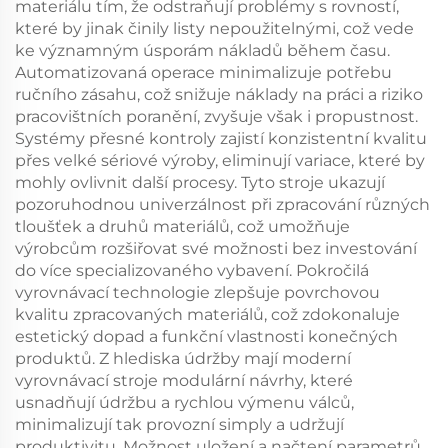
materiálu tím, že odstraňují problémy s rovností,
které by jinak činily listy nepoužitelnými, což vede
ke významným úsporám nákladů během času.
Automatizovaná operace minimalizuje potřebu
ručního zásahu, což snižuje náklady na práci a riziko
pracovištních poranění, zvyšuje však i propustnost.
Systémy přesné kontroly zajistí konzistentní kvalitu
přes velké sériové výroby, eliminují variace, které by
mohly ovlivnit další procesy. Tyto stroje ukazují
pozoruhodnou univerzálnost při zpracování různých
tloušťek a druhů materiálů, což umožňuje
výrobcům rozšiřovat své možnosti bez investování
do více specializovaného vybavení. Pokročilá
vyrovnávací technologie zlepšuje povrchovou
kvalitu zpracovaných materiálů, což zdokonaluje
estetický dopad a funkční vlastnosti konečných
produktů. Z hlediska údržby mají moderní
vyrovnávací stroje modulární návrhy, které
usnadňují údržbu a rychlou výmenu válců,
minimalizují tak provozní simply a udržují
produktivitu. Možnost uložení a načtení parametrů