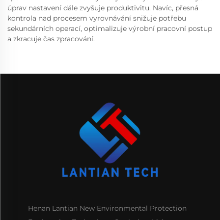
úprav nastavení dále zvyšuje produktivitu. Navíc, přesná
kontrola nad procesem vyrovnávání snižuje potřebu
sekundárních operací, optimalizuje výrobní pracovní postup
a zkracuje čas zpracování.
Henan Lantian New Environmental Protection