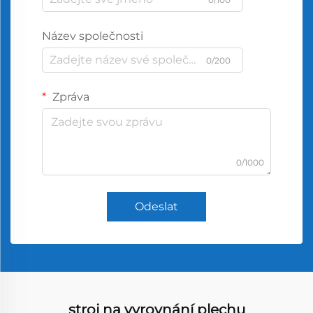
Název společnosti
0/200
Zpráva
0/1000
Odeslat
stroj na vyrovnání plechu