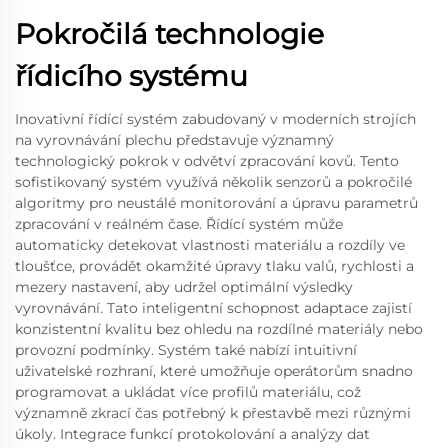
Pokročilá technologie
řídicího systému
Inovativní řídící systém zabudovaný v moderních strojích
na vyrovnávání plechu představuje významný
technologický pokrok v odvětví zpracování kovů. Tento
sofistikovaný systém využívá několik senzorů a pokročilé
algoritmy pro neustálé monitorování a úpravu parametrů
zpracování v reálném čase. Řídící systém může
automaticky detekovat vlastnosti materiálu a rozdíly ve
tloušťce, provádět okamžité úpravy tlaku valů, rychlosti a
mezery nastavení, aby udržel optimální výsledky
vyrovnávání. Tato inteligentní schopnost adaptace zajistí
konzistentní kvalitu bez ohledu na rozdílné materiály nebo
provozní podmínky. Systém také nabízí intuitivní
uživatelské rozhraní, které umožňuje operátorům snadno
programovat a ukládat více profilů materiálu, což
významně zkrací čas potřebný k přestavbě mezi různými
úkoly. Integrace funkcí protokolování a analýzy dat