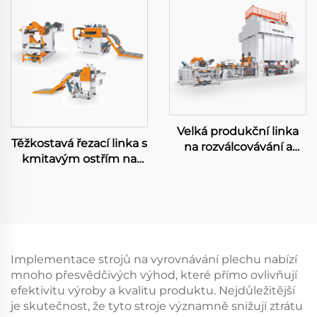
Velká produkční linka
Těžkostavá řezací linka s
na rozválcovávání a
kmitavým ostřím na
razení
přesnou délku
Implementace strojů na vyrovnávání plechu nabízí
mnoho přesvědčivých výhod, které přímo ovlivňují
efektivitu výroby a kvalitu produktu. Nejdůležitější
je skutečnost, že tyto stroje významně snižují ztrátu