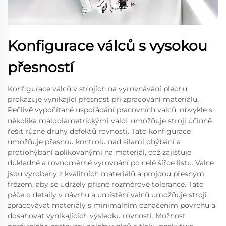
Konfigurace válců s vysokou
přesností
Konfigurace válců v strojích na vyrovnávání plechu
prokazuje vynikající přesnost při zpracování materiálu.
Pečlivě vypočítané uspořádání pracovních valců, obvykle s
několika malodiametrickými valci, umožňuje stroji účinně
řešit různé druhy defektů rovnosti. Tato konfigurace
umožňuje přesnou kontrolu nad silami ohýbání a
protiohýbání aplikovanými na materiál, což zajišťuje
důkladné a rovnoměrné vyrovnání po celé šířce listu. Valce
jsou vyrobeny z kvalitních materiálů a projdou přesným
frézem, aby se udržely přísné rozměrové tolerance. Tato
péče o detaily v návrhu a umístění valců umožňuje stroji
zpracovávat materiály s minimálním označením povrchu a
dosahovat vynikajících výsledků rovnosti. Možnost