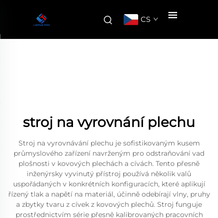
CS
stroj na vyrovnání plechu
Stroj na vyrovnávání plechu je sofistikovaným kusem
průmyslového zařízení navrženým pro odstraňování vad
plošnosti v kovových plechách a cívách. Tento přesně
inženýrsky vyvinutý přístroj používá několik valů
uspořádaných v konkrétních konfiguracích, které aplikují
řízený tlak a napětí na materiál, účinně odebírají vlny, pruhy
a zbytky tvaru z cívek z kovových plechů. Stroj funguje
prostřednictvím série přesně kalibrovaných pracovních