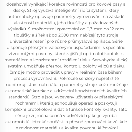
dosahoval vynikající korekce rovinnosti pro kovové pásy a
desky. Stroj využívá inteligentní řídící systém, který
automaticky upravuje parametry vyrovnávání na základě
vlastností materiálu, jeho tloušťky a požadovaných
výsledků. S možnostmi zpracování od 0,3 mm do 12 mm
tloušťky a šířek až do 2000 mm nabízejí tyto stroje
univerzální řešení pro různé průmyslové aplikace. Série
disponuje přesnými válecovými uspořádáními s speciálně
ztvrdnutými povrchy, které zajišťují optimální kontakt s
materiálem a konzistentní rozdělení tlaku. Servohydraulický
systém umožňuje přesnou kontrolu polohy válců a tlaku,
čímž je možno provádět úpravy v reálném čase během
procesu vyrovnávání. Pokročilé senzory nepřetržitě
monitorují stav materiálu a parametry stroje, což umožňuje
automatické korekce a udržování konzistentních kvalitních
standardů. Stroje jsou vybaveny uživatelsky přátelskými
rozhraními, která zjednodušují operaci a poskytují
komplexní protokolování dat a funkce kontroly kvality. Tato
série je zejména cenná v odvětvích jako je výroba
automobilů, letecké součásti a přesné zpracování kovů, kde
je rovinnost materiálu a kvalita povrchu klíčovými