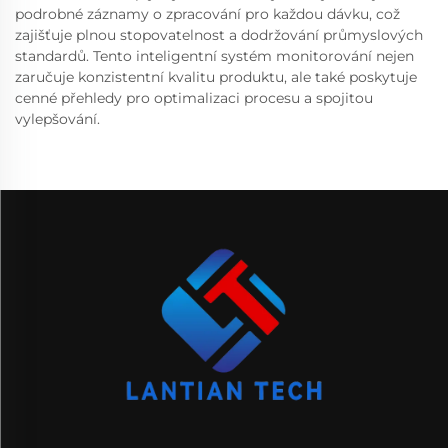
podrobné záznamy o zpracování pro každou dávku, což
zajišťuje plnou stopovatelnost a dodržování průmyslových
standardů. Tento inteligentní systém monitorování nejen
zaručuje konzistentní kvalitu produktu, ale také poskytuje
cenné přehledy pro optimalizaci procesu a spojitou
vylepšování.