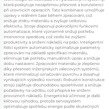
která poskytuje nezapřenou přesnost a konzistenci
při úrovnicích operacích. Tato kombinace umožňuje
úpravy v reálném čase během zpracování, což
snižuje ztrátu materiálu a zvyšuje celkovou
efektivitu. Stroje disponují pokročilými funkcemi
automatizace, které významně snižují potřebu
intervence operátora, což vedlo ke zvýšení
produktivity a snížení nákladů na práci. Inteligentní
řídící systém automaticky optimalizuje parametry
zpracování na základě specifikací materiálu,
eliminuje tak potřebu manuálních úprav a snižuje
dobu nastavení. Zpracování materiálu je zlepšeno
díky přesnosti inženýrských válecových systémů,
které minimalizují označování povrchu a dosahují
vynikajících výsledků rovnosti. Robustní konstrukce
strojů zajišťuje dlouhodobou spolehlivost a snižuje
požadavky na údržbu, což přispívá ke snížení
provozních nákladů. Energetická účinnost je další
klíčovou výhodou, protože servosystém
optimalizuje spotřebu energie podle skutečných