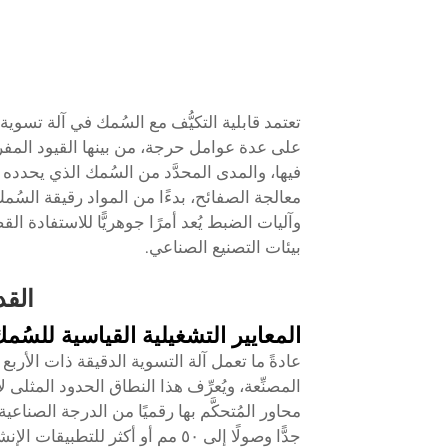
على عدة عوامل حرجة، من بينها القيود المفر
فيها، والمدى المحدَّد من السُمك الذي يحدده ا
معالجة الصفائح، بدءًا من المواد رقيقة السُمك 
وآليات الضبط يُعد أمرًا جوهريًّا للاستفادة ا
بيئات التصنيع الصناعي.
القد
المعايير التشغيلية القياسية للسُم
عادةً ما تعمل آلة التسوية الدقيقة ذات الأربع
المصنِّعة، ويُعرِّف هذا النطاق الحدود المثلى
جدًّا وصولًا إلى ٥٠ مم أو أكثر للت