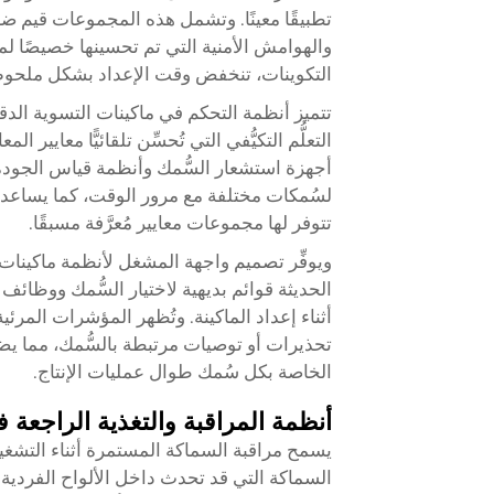
تطبيقًا معينًا. وتشمل هذه المجموعات قيم 
والهوامش الأمنية التي تم تحسينها خصيصًا 
التكوينات، تنخفض وقت الإعداد بشكل ملحوظ
التعلُّم التكيُّفي التي تُحسِّن تلقائيًّا معايير ا
أجهزة استشعار السُّمك وأنظمة قياس الجودة.
لسُمكات مختلفة مع مرور الوقت، كما يساعد ف
تتوفر لها مجموعات معايير مُعرَّفة مسبقًا.
الحديثة قوائم بديهية لاختيار السُّمك ووظائف تح
أثناء إعداد الماكينة. وتُظهر المؤشرات المرئ
تحذيرات أو توصيات مرتبطة بالسُّمك، مما يض
الخاصة بكل سُمك طوال عمليات الإنتاج.
أنظمة المراقبة والتغذية الراجعة 
يسمح مراقبة السماكة المستمرة أثناء التشغي
السماكة التي قد تحدث داخل الألواح الفردية 