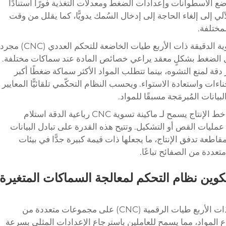
ع الأسطوانات وإعدادات الضغط ومعدلات التغذية فورًا استنادًا
ي إلى إلغاء الحاجة إلى إدخال السُمك يدويًّا، كما يقلل من وقت
مختلفة.
تتجاوز القدرة على الضبط التلقائي لآلة التسوية الدقيقة ذات الأربع طيات الخاضعة للتحكم العددي (CNC) مجرد
ل الضغط بشكلٍ معقد يراعي خصائص المادة عند سماكات مختلفة.
دقة لمنع التشوه، بينما تتطلب المواد الأكثر سماكة ضغطًا أكبر
ءات واستعادة الاستواء. ويحسب النظام التحكّمي تلقائيًّا المعايير
يانات المُبرمَجة مسبقًا للمواد.
خط الإنتاج يسمح لـ
ماكينة تسوية CNC رباعية الدقة
استلام
مليات القص أو التشكيل. وتتيح هذه القدرة على تبادل البيانات
طعة تدفق الإنتاج، ما يجعلها ذات قيمة كبيرة جدًّا في بيئات
تعددة من الصفائح تباعًا.
كوين نظام التحكم لمعالجة السماكات المتغيرة
يحتوي نظام التحكم في آلة التسوية الدقيقة ذات الأربع طيات الرقمية (CNC) على مجموعات متعددة من
ع المواد، مما يسمح للعاملين باسترجاع الإعدادات المثلى بسرعة