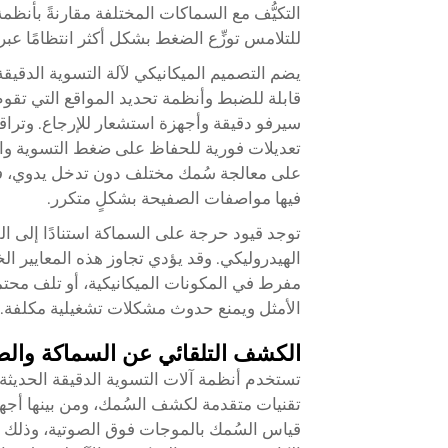
التكيُّف مع السماكات المختلفة مقارنةً بأنظمة
للتلامس توزِّع الضغط بشكل أكثر انتظامًا عبر
قابلة للضبط وأنظمة تحديد المواقع التي تقوم
سيرفو دقيقة وأجهزة استشعار للإرجاع. وتراقب
تعديلات فورية للحفاظ على ضغط التسوية واله
على معالجة سُمك مختلف دون تدخل يدوي، فإن 
فيها مواصفات الصفيحة بشكلٍ متكرر.
توجد قيود حرجة على السماكة استنادًا إلى ا
الهيدروليكي. وقد يؤدي تجاوز هذه المعايير ال
مفرط في المكونات الميكانيكية، أو تلف محتمل 
الأمثل ويمنع حدوث مشكلات تشغيلية مكلفة.
الكشف التلقائي عن السماكة والضب
تقنيات متقدمة لكشف السُمك، ومن بينها أجهز
قياس السُمك بالموجات فوق الصوتية، وذلك لتحد