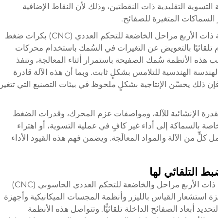
 التسوية التقليدية ذات النقطتين، وذلك لأن النقاط الإضافية
 السماكات المتغيرة للصفائح.
يضم التصميم الميكانيكي لآلة التسوية الدقيقة ذات الأربع مراحل الخاضعة للتحكم العددي (CNC) بكرات ضغط
 تلقائيًا بالتعويض عن التغيرات في السُمك باستخدام محركات
 هذه الأنظمة سُمك الصفيحة باستمرار أثناء المعالجة، وتنفذ
ندسة الهندسية للتلامس بشكلٍ ثابت. وبما أن هذه الآلة قادرة
ذلك يحسّن الإنتاجية بشكلٍ ملحوظ في بيئات التصنيع التي تتغير
لقدرة الإنشائية للآلة، ومواصفات عزم المحرك، وقدرات الضغط
خاصة بالسماكة إلى أداء غير كافٍ في عملية التسوية، أو اهتراء
كلٍّ من الآلة والمواد المعالَجة. ويضمن فهم هذه القيود الأداء
ط التلقائي لها
تستخدم أنظمة آلات التسوية الدقيقة الحديثة ذات الأربع مراحل والخاضعة للتحكم العددي الحاسوبي (CNC)
ة استشعار القياس بالليزر وأنظمة المجسات الميكانيكية وأجهزة
يد أبعاد الصفائح الداخلة تلقائيًّا. وتتواصل هذه الأنظمة