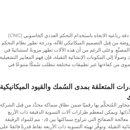
تعتمد قابلية التكيُّف مع السُمك في آلة تسوية دقة رباعية الاتجاه باستخدام التحكم العددي الحاسوبي (CNC)
وضة من قِبل التصميم الميكانيكي للآلة، ودرجة تطور نظام التحكم
لمصنِّع. وعلى الرغم من أن هذه الآلات تظهر مرونةً استثنائيةً في
وصولًا إلى المكونات الإنشائية الثقيلة، فإن فهم المعايير التشغيلية
لقصوى من كفاءتها عبر تطبيقات مختلفة تتطلب سُمكًا متنوعًا في
رات المتعلقة بمدى السُمك والقيود الميكانيكية
ك
 محاور المُتحكَّم بها رقميًا ضمن نطاق سماكة محدَّد من قِبل الشركة
 لأدائها. ويمكن لمعظم طرازات آلات التسوية الدقيقة ذات الأربع
محاور المُتحكَّم بها رقميًا من الدرجة الصناعية معالجة الصفائح التي تتراوح سماكتها بين ٠٫٥ مم للمواد الرقيقة
طبيقات الإنشائية الثقيلة. وتوفِّر تهيئة التسوية ذات الأربعة نقاط قدرةً فائقةً على