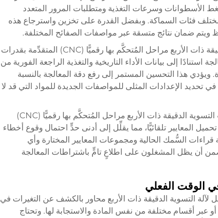
ضغط الأسطوانات وسرعات التغذية ومتطلبات المرور المتعدد
لمختلف فئات السماكة. وبفضل القدرة على تخزين واسترجاع هذه
 ويتم ضمان نتائج متسقة عبر مواصفات الصفائح المختلفة.
تتميز أنظمة التحكم في ماكينات التسوية الدقيقة ذات الأربع مراحل المُتحكَّم بها رقميًّا (CNC) المتقدِّمة بقدرات
لمعالجة استنادًا إلى بيانات الأداء التاريخية والتغذية الراجعة الفورية من
 ويؤدي هذا التحسين المستمر إلى رفع دقة المعالجة بالنسبة
ي تحديد الإعدادات المثلى للمواصفات الجديدة للمواد التي قد لا
ويوفِّر تصميم واجهة المشغل لأنظمة ماكينات التسوية الدقيقة ذات الأربع مراحل المُتحكَّم بها رقميًّا (CNC)
ميل المعايير تلقائيًّا، مما يقلِّل إلى أدنى حدٍّ احتمال وقوع أخطاء
ية قراءات السُّمك الحالية ومجموعات المعايير المختارة وأي
من أن يظل المشغلون على اطلاعٍ تامٍّ باشتراطات المعالجة
في الوقت الفعلي
ل لآلة التسوية الدقيقة ذات الأربع محاور بالكشف عن التغيرات في
أو عبر أقسام مختلفة من نفس المادة والاستجابة لها. وتحتاج