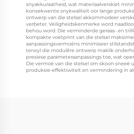
snyakkuraatheid, wat materiaalverskiet mini
konsekwente snykwaliteit oor lange produksi
ontwerp van die stelsel akkommodeer verskei
verbeter. Veiligheidskenmerke word naadloos
behou word. Die verminderde geraas- en tri
kompakte voetprint van die stelsel maksimeer
aanpassingsvermoëns minimiseer stilstandst
terwyl die modulêre ontwerp maklik onder
presiese parameteraanpassings toe, wat operat
Die vermoë van die stelsel om skoon sneeë u
produksie-effektiwiteit en vermindering in a