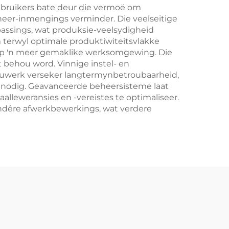
Gebruikers bate deur die vermoë om
heer-inmengings verminder. Die veelseitige
passings, wat produksie-veelsydigheid
 terwyl optimale produktiwiteitsvlakke
kep 'n meer gemaklike werksomgewing. Die
 behou word. Vinnige instel- en
ouwerk verseker langtermynbetroubaarheid,
nodig. Geavanceerde beheersisteme laat
aalleweransies en -vereistes te optimaliseer.
ondêre afwerkbewerkings, wat verdere