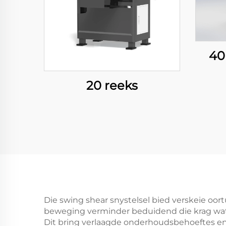
40
20 reeks
Die swing shear snystelsel bied verskeie oo
beweging verminder beduidend die krag wat n
Dit bring verlaagde onderhoudsbehoeftes en 