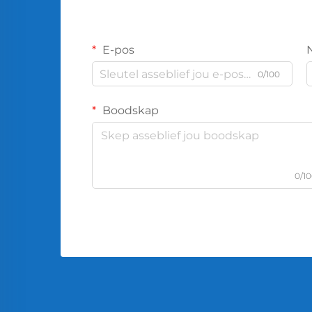
E-pos
0/100
Boodskap
0/1