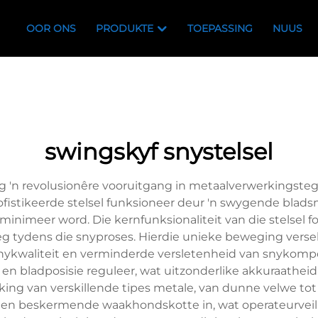
OOR ONS
PRODUKTE
TOEPASSING
NUUS
swingskyf snystelsel
g 'n revolusionêre vooruitgang in metaalverwerkingstegn
fistikeerde stelsel funksioneer deur 'n swygende blad
nimeer word. Die kernfunksionaliteit van die stelsel fo
eeg tydens die snyproses. Hierdie unieke beweging verse
 snykwaliteit en verminderde versletenheid van snykompo
bladposisie reguleer, wat uitzonderlike akkuraatheid o
rking van verskillende tipes metale, van dunne velwe t
en beskermende waakhondskotte in, wat operateurveilig