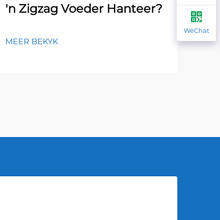
'n Zigzag Voeder Hanteer?
Op
Zi
WeChat
MEER BEKYK
MEE