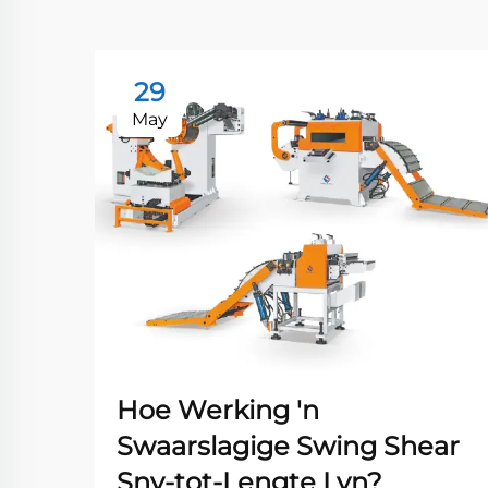
29
May
Hoe Werking 'n
Swaarslagige Swing Shear
Sny-tot-Lengte Lyn?