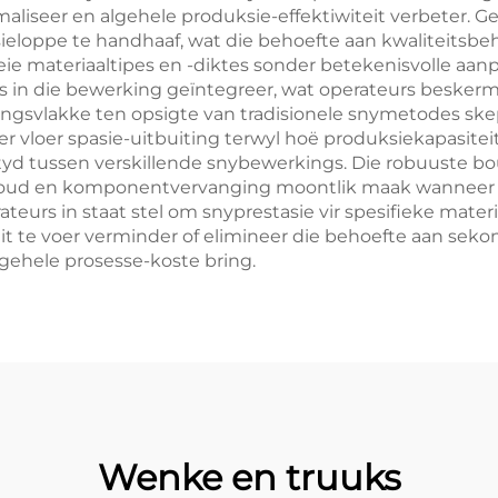
maliseer en algehele produksie-effektiwiteit verbeter. 
eloppe te handhaaf, wat die behoefte aan kwaliteitsbe
e materiaaltipes en -diktes sonder betekenisvolle aan
 in die bewerking geïntegreer, wat operateurs beskerm
llingsvlakke ten opsigte van tradisionele snymetodes s
 vloer spasie-uitbuiting terwyl hoë produksiekapasiteit
yd tussen verskillende snybewerkings. Die robuuste b
houd en komponentvervanging moontlik maak wanneer 
eurs in staat stel om snyprestasie vir spesifieke materi
it te voer verminder of elimineer die behoefte aan sek
lgehele prosesse-koste bring.
Wenke en truuks