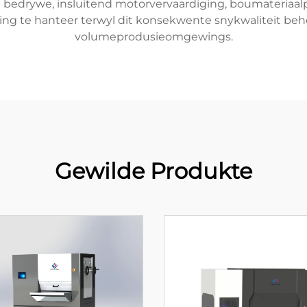
e bedrywe, insluitend motorvervaardiging, boumateria
ng te hanteer terwyl dit konsekwente snykwaliteit behou
volumeprodusieomgewings.
Gewilde Produkte