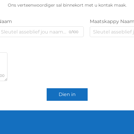
Ons verteenwoordiger sal binnekort met u kontak maak.
Naam
Maatskappy Naa
0/100
000
Dien in