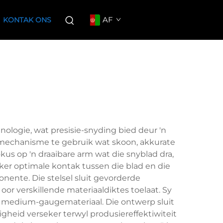
AF
KONTAK ONS
ologie, wat presisie-snyding bied deur 'n
smechanisme te gebruik wat skoon, akkurate
kus op 'n draaibare arm wat die snyblad dra,
ker optimale kontak tussen die blad en die
nente. Die stelsel sluit gevorderde
or verskillende materiaaldiktes toelaat. Sy
ot medium-gaugemateriaal. Die ontwerp sluit
heid verseker terwyl produsiereffektiwiteit