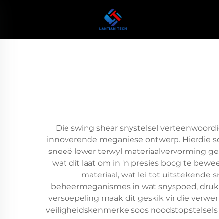
Die swing shear snystelsel verteenwoordi
innoverende meganiese ontwerp. Hierdie so
sneeë lewer terwyl materiaalvervorming gemi
wat dit laat om in 'n presies boog te bew
materiaal, wat lei tot uitstekende
beheermeganismes in wat snyspoed, druk en 
versoepeling maak dit geskik vir die verwe
veiligheidskenmerke soos noodstopstelsels 