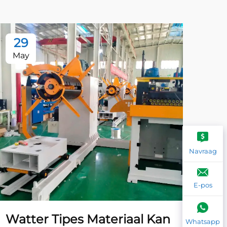
29
2
May
Ma
Navraag
E-pos
Watter Tipes Materiaal Kan
Wa
Whatsapp