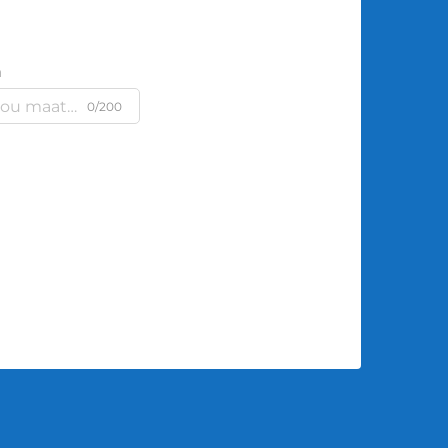
m
0/200