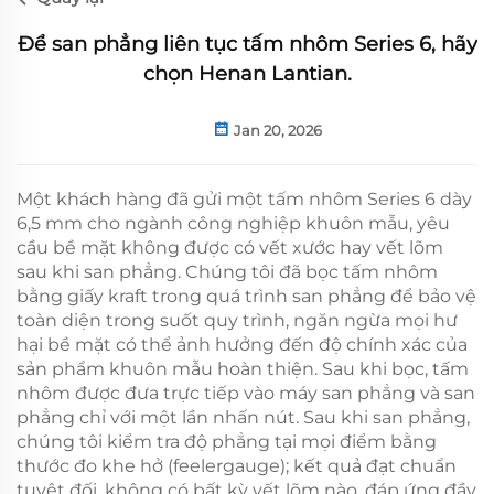
Để san phẳng liên tục tấm nhôm Series 6, hãy
chọn Henan Lantian.
Jan 20, 2026
Một khách hàng đã gửi một tấm nhôm Series 6 dày
6,5 mm cho ngành công nghiệp khuôn mẫu, yêu
cầu bề mặt không được có vết xước hay vết lõm
sau khi san phẳng. Chúng tôi đã bọc tấm nhôm
bằng giấy kraft trong quá trình san phẳng để bảo vệ
toàn diện trong suốt quy trình, ngăn ngừa mọi hư
hại bề mặt có thể ảnh hưởng đến độ chính xác của
sản phẩm khuôn mẫu hoàn thiện. Sau khi bọc, tấm
nhôm được đưa trực tiếp vào máy san phẳng và san
phẳng chỉ với một lần nhấn nút. Sau khi san phẳng,
chúng tôi kiểm tra độ phẳng tại mọi điểm bằng
thước đo khe hở (feelergauge); kết quả đạt chuẩn
tuyệt đối, không có bất kỳ vết lõm nào, đáp ứng đầy