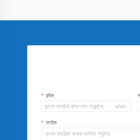
इमेल
न
0/100
सन्देश