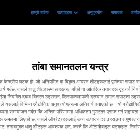
हाम्रो बारेमा
उत्पादहरू
अनुप्रयोग
समाचार
हामीला
तांबा समानतलन यन्त्र
क केन्द्रीय घटक हो, जो अनियमित वा विकृत आयरन शीटहरूलाई पूर्णतया सपाट 
त कार्य गर्दछ, जसले धातु शीटहरूमा लहरहरू, बाँको वा आंतरिक तनावहरू दूर गर्न न
चौडाईमा नियमित दबाव वितरण ठहराउन, क्रियाकलापको दरम्यान समान सपाटता ठहर
जसले यसलाई विभिन्न औद्योगिक अनुप्रयोगहरूमा अनिवार्य बनाएको छ। यो प्रौद्य
रूपमा समायोजन गर्दछ कि अन्तिम परिणाममा अधिकतम गुणस्तर प्राप्त गर्न सहा
रणहरू अमलमा लिएको छ, जसले ऑपरेटरहरूलाई उच्च उत्पादन दर ठहराउन र गुणस्त
 सपाट, तनावमुक्त धातु शीटहरू आवश्यक छन्, जस्तै कि ऑटोमोबाइल घटकहरू, निर्माण