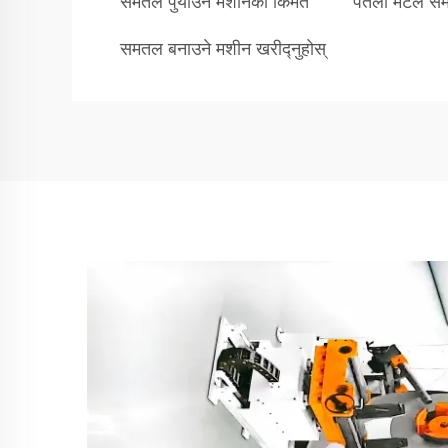
समतल पुर्याउने मशीनको किमत
पतला मेटल समा
समतल बनाउने मशीन खरीद्नुहोस्