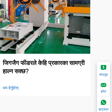
जिगजैग फीडरले केहि प्रकारका सामग्री
जिग
हाल्न सक्छ?
त्रु
सोधपुछ
थप हेर्नुहोस्
थप हेर्
इमेल
व्हाट्सएप