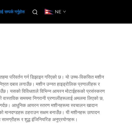
NE
ई सम्पर्क गर्नुहोस
सतहमा परिवर्तन गर्न डिझाइन गरिएको छ। यो उच्च-विकसित मशीन
ियन्त्रित दबाव लगाउँछ। मशीन उन्नत हाइड्रोलिक प्रणालीहरू र
ाउँछ। यसको विविधताले विभिन्न आयरन मोटाईहरूको प्रसंस्करण
ोगिकी वास्तविक समयमा निगरानी प्रणालीहरूलाई अमलमा लिएको छ,
यता गर्दछ। आधुनिक आयरन स्तरण मशीनहरूमा स्वचालन खादान
रको मानदण्डहरू ठहराउन सक्षम बनाउँछ। यी मशीनहरू उत्पादन
 सामग्रीहरू र शुद्ध इंजिनियरिङ अनुप्रयोगहरू।