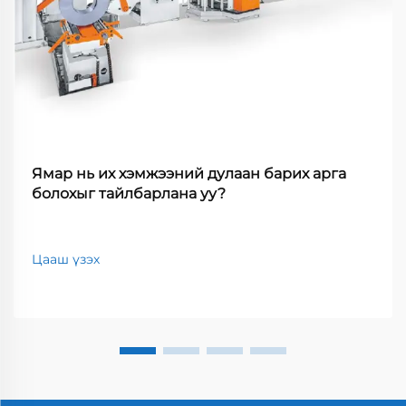
Ямар нь их хэмжээний дулаан барих арга
болохыг тайлбарлана уу?
Цааш үзэх