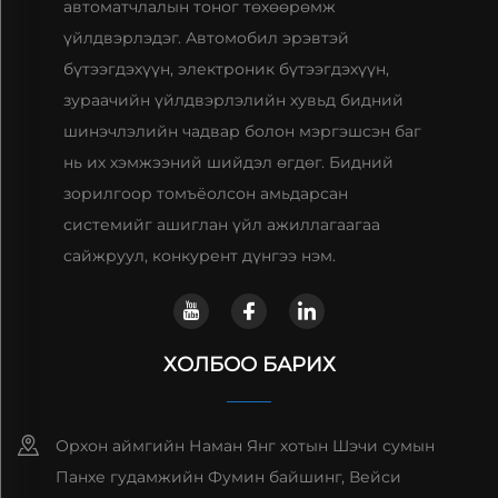
автоматчлалын тоног төхөөрөмж
үйлдвэрлэдэг. Автомобил эрэвтэй
бүтээгдэхүүн, электроник бүтээгдэхүүн,
зураачийн үйлдвэрлэлийн хувьд бидний
шинэчлэлийн чадвар болон мэргэшсэн баг
нь их хэмжээний шийдэл өгдөг. Бидний
зорилгоор томъёолсон амьдарсан
системийг ашиглан үйл ажиллагаагаа
сайжруул, конкурент дүнгээ нэм.
ХОЛБОО БАРИХ
Орхон аймгийн Наман Янг хотын Шэчи сумын
Панхе гудамжийн Фумин байшинг, Вейси