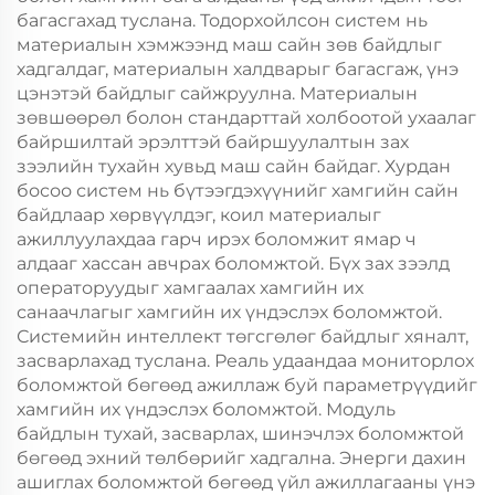
багасгахад туслана. Тодорхойлсон систем нь
материалын хэмжээнд маш сайн зөв байдлыг
хадгалдаг, материалын халдварыг багасгаж, үнэ
цэнэтэй байдлыг сайжруулна. Материалын
зөвшөөрөл болон стандарттай холбоотой ухаалаг
байршилтай эрэлттэй байршуулалтын зах
зээлийн тухайн хувьд маш сайн байдаг. Хурдан
босоо систем нь бүтээгдэхүүнийг хамгийн сайн
байдлаар хөрвүүлдэг, коил материалыг
ажиллуулахдаа гарч ирэх боломжит ямар ч
алдааг хассан авчрах боломжтой. Бүх зах зээлд
операторуудыг хамгаалах хамгийн их
санаачлагыг хамгийн их үндэслэх боломжтой.
Системийн интеллект төгсгөлөг байдлыг хяналт,
засварлахад туслана. Реаль удаандаа мониторлох
боломжтой бөгөөд ажиллаж буй параметрүүдийг
хамгийн их үндэслэх боломжтой. Модуль
байдлын тухай, засварлах, шинэчлэх боломжтой
бөгөөд эхний төлбөрийг хадгална. Энерги дахин
ашиглах боломжтой бөгөөд үйл ажиллагааны үнэ