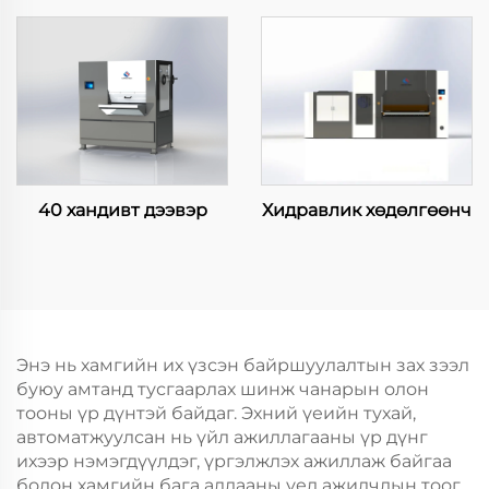
40 хандивт дээвэр
Хидравлик хөдөлгөөнч
Энэ нь хамгийн их үзсэн байршуулалтын зах зээл
буюу амтанд тусгаарлах шинж чанарын олон
тооны үр дүнтэй байдаг. Эхний үеийн тухай,
автоматжуулсан нь үйл ажиллагааны үр дүнг
ихээр нэмэгдүүлдэг, үргэлжлэх ажиллаж байгаа
болон хамгийн бага алдааны үед ажилчдын тоог