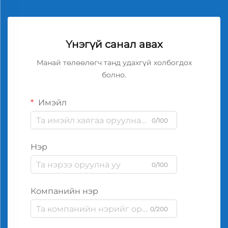
Үнэгүй санал авах
Манай төлөөлөгч танд удахгүй холбогдох
болно.
Имэйл
0/100
Нэр
0/100
Компанийн нэр
0/200