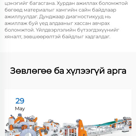
цэнэгийг багасгана. Хурдан ажиллах боломжтой
бөгөөд материалыг хамгийн сайн байдлаар
ажиллуулдаг. Дунджаар диагностикууд нь
ажиллаж буй үед алдааныг хассан авчрах
боломжтой. Үйлдвэрлэлийн бүтээгдэхүүнийг
хяналт, зөвшөөрөлтэй байдлыг хадгалдаг.
Зөвлөгөө ба хүлээгүй арга
29
May