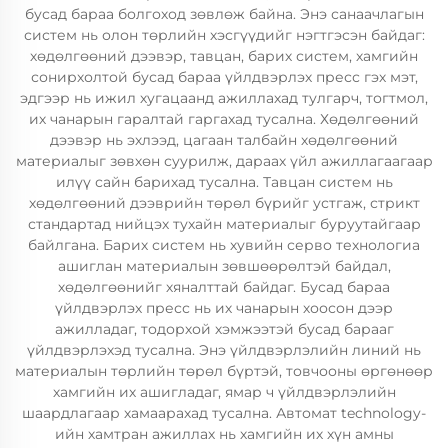
бусад бараа болгоход зөвлөж байна. Энэ санаачлагын
систем нь олон төрлийн хэсгүүдийг нэгтгэсэн байдаг:
хөдөлгөөний дээвэр, тавцан, барих систем, хамгийн
сонирхолтой бусад бараа үйлдвэрлэх пресс гэх мэт,
эдгээр нь ижил хугацаанд ажиллахад тулгарч, тогтмол,
их чанарын гаралтай гаргахад тусална. Хөдөлгөөний
дээвэр нь эхлээд, цагаан талбайн хөдөлгөөний
материалыг зөвхөн суурилж, дараах үйл ажиллагаагаар
илүү сайн барихад тусална. Тавцан систем нь
хөдөлгөөний дээврийн төрөл бүрийг устгаж, стрикт
стандартад нийцэх тухайн материалыг буруутайгаар
байлгана. Барих систем нь хувийн серво технологиа
ашиглан материалын зөвшөөрөлтэй байдал,
хөдөлгөөнийг хяналттай байдаг. Бусад бараа
үйлдвэрлэх пресс нь их чанарын хоосон дээр
ажилладаг, тодорхой хэмжээтэй бусад барааг
үйлдвэрлэхэд тусална. Энэ үйлдвэрлэлийн линий нь
материалын төрлийн төрөл бүртэй, товчооны өргөнөөр
хамгийн их ашигладаг, ямар ч үйлдвэрлэлийн
шаардлагаар хамаарахад тусална. Автомат technology-
ийн хамтран ажиллах нь хамгийн их хүн амны