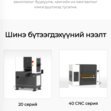
ажиллалыг бууруулж, хамгийн их хамгааллыг
нэмэгдүүлэхэд тусална.
Шинэ бүтээгдэхүүний нээлт
40 CNC серия
20 серий