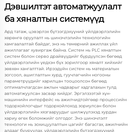
Дэвшилтэт автоматжуулалт
ба хяналтын системүүд
Ард татаж, цэвэрлэх бүтээгдэхүүний үйлдвэрлэлийн
хөрөнгө оруулалт нь шинэчлэлийн технологийн
хамгаалалтай байдаг, энэ нь төмөрний ажиллах үйл
ажиллагааг хувиргаж байна. Систем нь PLC хяналтын
систем болон серво драйвүүдийг бүрдүүлсэн бөгөөд
үйлдвэрлэлийн үедхэн бүх зорилгоор хяналт хийхийг
зөвхөн хангалттай. Ирээдүйн систем нь материалын
зогсоол, ашиглалтын хурд, гуучлагчийн ногооны
параметрүүдийг харилцан тооцоолсон бөгөөд
оптималчлагдсан ажлын чадварыг хадгалахын тулд
автоматжуулсан засвар хийдэг. Эргэлзээтэй хүн-
машинийн интерфейс нь ажилчидтойгөөр процессийн
тодорхойлогчдыг тодорхойлоход зориулсан болон
үйлдвэрлэлийн хязгааруудыг шилжүүлэхэд хурдан
хариу өгөх боломжийг олгодог. Энэ шинэчлэлт
технологи нь зохицуулалтын цагийг багасгах, ажилчийн
алдааг бууруулах, үйлдвэрлэлийн бүтээгдэхүүний