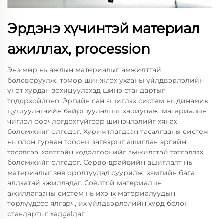
Эрдэнэ хүчинтэй материал
ажиллах, procession
Энэ мөр нь ажлын материалыг амжилттай
боловсруулж, төмөр шинжлэх ухааны үйлдвэрлэлийн
үнэт хурдан зохицуулахад шинэ стандартыг
тодорхойлоно. Эргийн сан ашиглах систем нь динамик
цуглуулагчийн байршуулалтыг хариуцаж, материалын
чиглэл өөрчлөгдөхгүйгээр шинэчлэлийг хянах
боломжийг олгодог. Хуримтлагдсан тасалгааны систем
нь олон гурван тоосны загварыг ашиглан эргийн
тасалгаа, хавтгайн хөдөлгөөнийг амжилттай татгалзах
боломжийг олгодог. Серво-драйвийн ашиглалт нь
материалыг зөв оролтуудад суурилж, хамгийн бага
алдаатай ажилладаг. Соёлтой материалын
ажиллагааны систем нь ихэнх материалуудын
төрлүүдээс ялгарч, их үйлдвэрлэлийн хурд болон
стандартыг хадgalдаг.