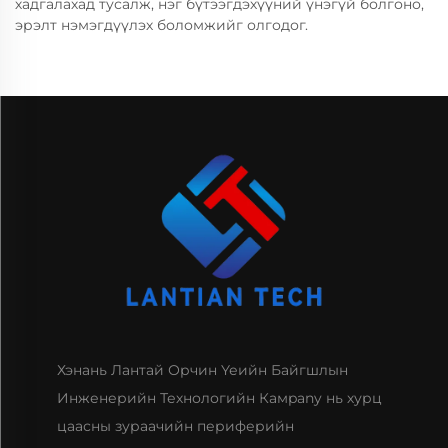
хадгалахад тусалж, нэг бүтээгдэхүүний үнэгүй болгоно,
эрэлт нэмэгдүүлэх боломжийг олгодог.
Хэнань Лантай Орчин Үеийн Байгшлын
Инженерийн Технологийн Камpany нь хурц
цаасны зураачийн периферийн