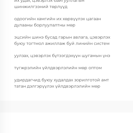
их удах, цэвэрлэх байгууллагын
шинжилгээний төрлүүд
одоогийн хамгийн их хөрвүүлэх цагаан
дулааны борлуулалтны мөр
эцсийн шинэ бусад гарын авлага, цэвэрлэх
буюу тогтмол ажиллаж буй линийн систем
уулзах, цэвэрлэх бүтээгдэхүүн шугамын үнэ
түгжрэлийн үйлдвэрлэлийн мөр оптом
удирдагчид буюу худалдах зорилготой амт
татан дэлгэрүүлэх үйлдвэрлэлийн мөр