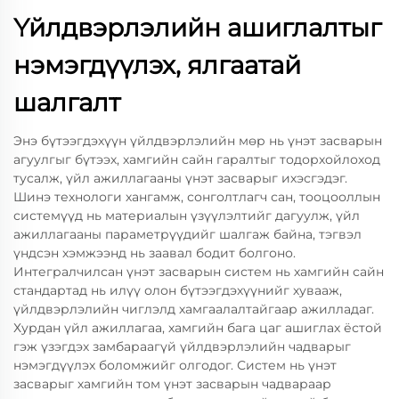
Үйлдвэрлэлийн ашиглалтыг
нэмэгдүүлэх, ялгаатай
шалгалт
Энэ бүтээгдэхүүн үйлдвэрлэлийн мөр нь үнэт засварын
агуулгыг бүтээх, хамгийн сайн гаралтыг тодорхойлоход
тусалж, үйл ажиллагааны үнэт засварыг ихэсгэдэг.
Шинэ технологи хангамж, сонголтлагч сан, тооцооллын
системүүд нь материалын үзүүлэлтийг дагуулж, үйл
ажиллагааны параметрүүдийг шалгаж байна, тэгвэл
үндсэн хэмжээнд нь заавал бодит болгоно.
Интегралчилсан үнэт засварын систем нь хамгийн сайн
стандартад нь илүү олон бүтээгдэхүүнийг хувааж,
үйлдвэрлэлийн чиглэлд хамгаалалтайгаар ажилладаг.
Хурдан үйл ажиллагаа, хамгийн бага цаг ашиглах ёстой
гэж үзэгдэх замбараагүй үйлдвэрлэлийн чадварыг
нэмэгдүүлэх боломжийг олгодог. Систем нь үнэт
засварыг хамгийн том үнэт засварын чадвараар