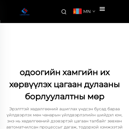
MN
одоогийн хамгийн их
хөрвүүлэх цагаан дулааны
борлуулалтны мөр
Эрэлттэй хөдөлгөөний ашиглах үндсэн бусад бараа
үйлдвэрлэх мөн чанарын үйлдвэрлэлийн шийдэл юм,
энэ нь хөдөлгөөний дээвэртэй цагаан талбайг зөвхөн
автоматчилсан процессыг дагаж, тодорхой хэмжээтэй