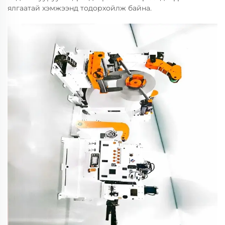
ялгаатай хэмжээнд тодорхойлж байна.