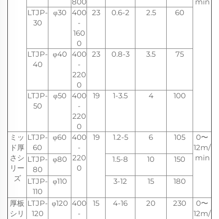
800
min
LTJP-
φ30
400
23
0.6-2
2.5
60
30
-
160
0
LTJP-
φ40
400
23
0.8-3
3.5
75
40
-
220
0
LTJP-
φ50
400
19
1-3.5
4
100
50
-
220
0
ミッ
LTJP-
φ60
400
19
1.2-5
6
105
0〜
ド厚
60
-
12m/
さシ
220
min
LTJP-
φ80
1.5-8
10
150
リー
0
80
ズ
LTJP-
φ110
3-12
15
180
110
厚板
LTJP-
φ120
400
15
4-16
20
230
0〜
シリ
120
-
12m/