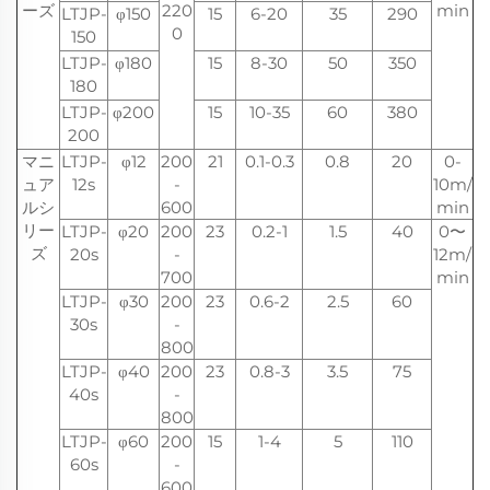
ーズ
220
min
LTJP-
φ150
15
6-20
35
290
0
150
LTJP-
φ180
15
8-30
50
350
180
LTJP-
φ200
15
10-35
60
380
200
マニ
LTJP-
φ12
200
21
0.1-0.3
0.8
20
0-
ュア
12s
-
10m/
ルシ
600
min
リー
LTJP-
φ20
200
23
0.2-1
1.5
40
0〜
ズ
20s
-
12m/
700
min
LTJP-
φ30
200
23
0.6-2
2.5
60
30s
-
800
LTJP-
φ40
200
23
0.8-3
3.5
75
40s
-
800
LTJP-
φ60
200
15
1-4
5
110
60s
-
600