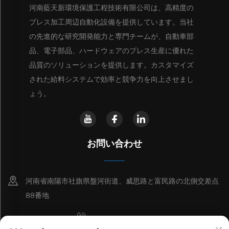
河南藍天新環境保護工程技術有限公司は、高精度の
プレス加工周辺自動化設備を提供しています。当社
の先進的な研究開発能力と専門チームが、自動車部
品、電子部品、ハードウェアのプレス生産に優れた
品質のソリューションを提供します。カスタマイズ
された給料システムで効率と競争力を向上させまし
ょう。
お問い合わせ
河南省南陽市社旗県盤河街道、威思路と富民路の北側交差点
88番地
+8615993153189