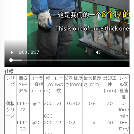
仕様:
シリ
機器
ローラ
幅
ロー
公称板厚
最大板厚
最短工
レベ
ーズ
のモ
ー直径
（m
ルの
さ(mm)
さ(mm)
件
ル調
デル
(mm)
m）
数
(mm)
整速
度
薄板
LTJP-
φ12
200
21
0.1-0.3
0.8
20
0-
シリ
12
-
10m/
ーズ
600
min
LTJP-
φ20
200
23
0.2-1
1.5
40
0〜
20
-
12m/