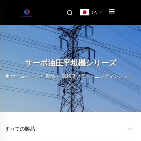
JA
サーボ油圧平坦機シリーズ
ホームページ
>
製品
>
高精度フラットニングマシンシリーズ
すべての製品