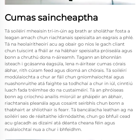
Cumas saincheaptha
Tá soiléirí mheaisín trí-in-úin ag brath ar sholáthar fosta a
leagan amach chun riachtanais speisialta an eagrais a phlé.
Tá na heolaírítheoirí acu ag obair go níos le gach cliant
chun tuiscint a fháil ar na hábhair speisialta próiseála agus
bonn a chruthú dona n-áireamh. Tagann an bhonnlán
isteach i gcásanna éagsúla, lena n-áirítear cumas córais
ábhar, rith cúram feed agus díomá an chórais. Tá soiléirí
modúlaíochta a chur ar fáil chun gníomhaíochtaí agus
nuashonruithe atá faighte sa todhchaí a chur in iúl, cinntiú
luach fada tréimhse do na custaiméirí. Tá an phróiseas
bonn ag críochnú anailís míorúil ar pháipéir an ábhair,
riachtanais pleanála agus cosaint seirbhís chun bonn a
thabhairt ar shlíothair is fearr. Tá bancálacha leathan ag na
soiléirí seo de réaltaithe idirnódaithe, chun go bhfuil cead
acu glacadh as dizainí atá déanta cheana féin agus
nuálaíochtaí nua a chur i bhfeidhm.