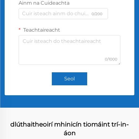
Ainm na Cuideachta
0/200
Teachtaireacht
0/1000
Seol
dlúthaitheoirí mhinicín tiomáint trí-in-
áon