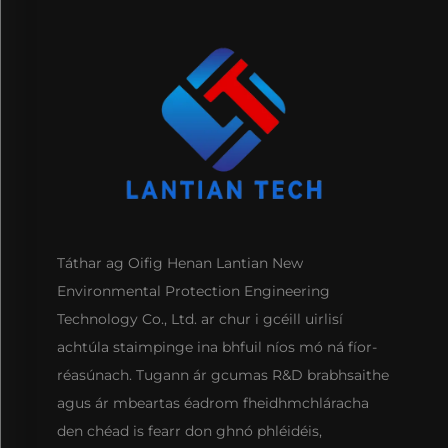
Táthar ag Oifig Henan Lantian New
Environmental Protection Engineering
Technology Co., Ltd. ar chur i gcéill uirlisí
achtúla staimpinge ina bhfuil níos mó ná fíor-
réasúnach. Tugann ár gcumas R&D brabhsaithe
agus ár mbeartas éadrom fheidhmchláracha
den chéad is fearr don ghnó phléidéis,