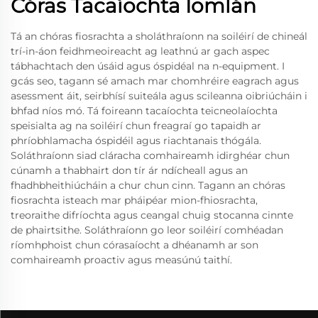
Córas Tacaíochta Iomlán
Tá an chóras fiosrachta a sholáthraíonn na soiléirí de chineál
trí-in-áon feidhmeoireacht ag leathnú ar gach aspec
tábhachtach den úsáid agus óspidéal na n-equipment. I
gcás seo, tagann sé amach mar chomhréire eagrach agus
asessment áit, seirbhísí suiteála agus scileanna oibriúcháin i
bhfad níos mó. Tá foireann tacaíochta teicneolaíochta
speisialta ag na soiléirí chun freagraí go tapaidh ar
phríobhlamacha óspidéil agus riachtanais thógála.
Soláthraíonn siad cláracha comhaireamh idirghéar chun
cúnamh a thabhairt don tír ár ndícheall agus an
fhadhbheithiúcháin a chur chun cinn. Tagann an chóras
fiosrachta isteach mar pháipéar mion-fhiosrachta,
treoraithe difríochta agus ceangal chuig stocanna cinnte
de phairtsithe. Soláthraíonn go leor soiléirí comhéadan
ríomhphoist chun córasaíocht a dhéanamh ar son
comhaireamh proactiv agus measúnú taithí.