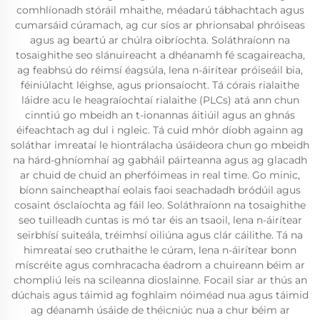
comhlíonadh stóráil mhaithe, méadarú tábhachtach agus
cumarsáid cúramach, ag cur síos ar phrionsabal phróiseas
agus ag beartú ar chúlra oibríochta. Soláthraíonn na
tosaighithe seo slánuireacht a dhéanamh fé scagaireacha,
ag feabhsú do réimsí éagsúla, lena n-áirítear próiseáil bia,
féiniúlacht léighse, agus prionsaíocht. Tá córais rialaithe
láidre acu le heagraíochtaí rialaithe (PLCs) atá ann chun
cinntiú go mbeidh an t-ionannas áitiúil agus an ghnás
éifeachtach ag dul i ngleic. Tá cuid mhór díobh againn ag
soláthar imreataí le hiontrálacha úsáideora chun go mbeidh
na hárd-ghníomhaí ag gabháil páirteanna agus ag glacadh
ar chuid de chuid an pherfóimeas in real time. Go minic,
bíonn saincheapthaí eolais faoi seachadadh bródúil agus
cosaint ósclaíochta ag fáil leo. Soláthraíonn na tosaighithe
seo tuilleadh cuntas is mó tar éis an tsaoil, lena n-áirítear
seirbhísí suiteála, tréimhsí oiliúna agus clár cáilithe. Tá na
himreataí seo cruthaithe le cúram, lena n-áirítear bonn
míscréite agus comhracacha éadrom a chuireann béim ar
chompliú leis na scileanna dioslainne. Focail siar ar thús an
dúchais agus táimid ag foghlaim nóiméad nua agus táimid
ag déanamh úsáide de théicniúc nua a chur béim ar