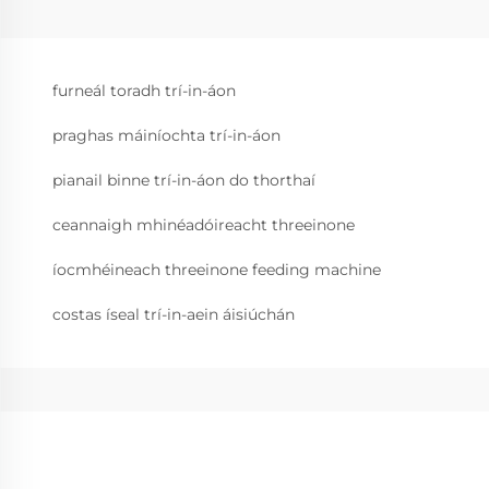
furneál toradh trí-in-áon
praghas máiníochta trí-in-áon
pianail binne trí-in-áon do thorthaí
ceannaigh mhinéadóireacht threeinone
íocmhéineach threeinone feeding machine
costas íseal trí-in-aein áisiúchán