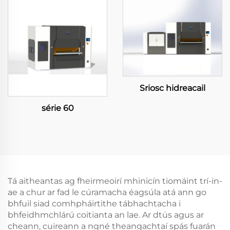
Sriosc hidreacail
série 60
Tá aitheantas ag fheirmeoirí mhinicín tiomáint trí-in-
ae a chur ar fad le cúramacha éagsúla atá ann go
bhfuil siad comhpháirtithe tábhachtacha i
bhfeidhmchlárú coitianta an lae. Ar dtús agus ar
cheann, cuireann a ngné theangachtaí spás fuarán