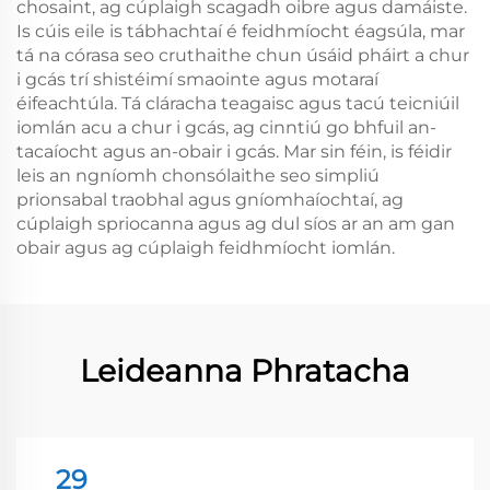
chosaint, ag cúplaigh scagadh oibre agus damáiste.
Is cúis eile is tábhachtaí é feidhmíocht éagsúla, mar
tá na córasa seo cruthaithe chun úsáid pháirt a chur
i gcás trí shistéimí smaointe agus motaraí
éifeachtúla. Tá cláracha teagaisc agus tacú teicniúil
iomlán acu a chur i gcás, ag cinntiú go bhfuil an-
tacaíocht agus an-obair i gcás. Mar sin féin, is féidir
leis an ngníomh chonsólaithe seo simpliú
prionsabal traobhal agus gníomhaíochtaí, ag
cúplaigh spriocanna agus ag dul síos ar an am gan
obair agus ag cúplaigh feidhmíocht iomlán.
Leideanna Phratacha
29