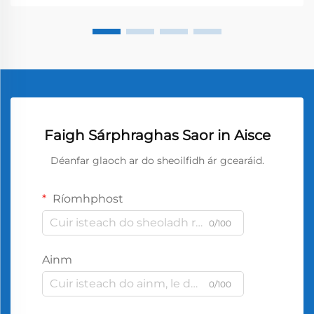
Faigh Sárphraghas Saor in Aisce
Déanfar glaoch ar do sheoilfidh ár gcearáid.
Ríomhphost
0/100
Ainm
0/100