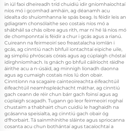
in iúl faoi dheireadh tríd chuidiú idir gníomhaíochtaí
níos mó i gcomhad amháin, ag déanamh acu
idealta do shuíomhanna le spás beag. Is féidir leis an
gdiagram chonsólaithe seo costais níos mó a
shábháil sa chás oibre agus rith, mar ní hé lá níos mó
de chomponntaí is féidir a chur i gcás agus a rianú.
Cuireann na feirmeoirí seo freastalacha iomlán i
gcás, ag cinntiú nach bhfuil iontachtaí eipiche uile,
ag simpliú phróscais córais agus ag cúplaigh chóstaí
idirghníomhach. Is gnách go bhfuil cáilríocht ráidhe
áirithe acu a n-úsáid, ag minnigh líonadh daonna
agus ag cumaigh costais níos lú don obair.
Cinntíonn na scagaire cainteoireachta éifeachtúil
éifeachtúil neamhspleáchacht máthar, ag cinntiú
gach ceann de réir chun bárr gach foinsí agus ag
cúplaigh scagadh. Tugann go leor feirmeoirí roghaí
chustaim a thabhairt chun cuidiú le haghaidh na
gcásanna speisialta, ag cinntiú gach obair óg
d'fhorbairt. Tá sainmhínithe sláinte agus spriocanna
cosanta acu chun bothántaí agus tacaíochtaí a