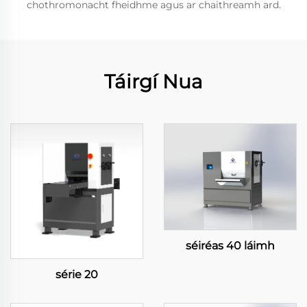
chothromonacht fheidhme agus ar chaithreamh ard.
Táirgí Nua
séiréas 40 láimh
série 20