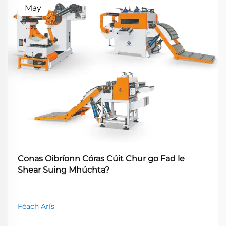
May
Conas Oibríonn Córas Cúit Chur go Fad le
Shear Suing Mhúchta?
Féach Arís