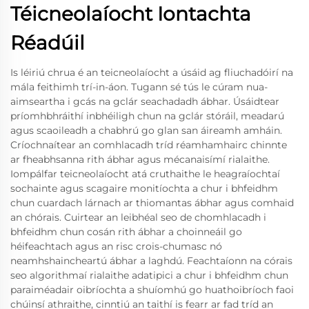
Téicneolaíocht Iontachta
Réadúil
Is léiriú chrua é an teicneolaíocht a úsáid ag fliuchadóirí na
mála feithimh trí-in-áon. Tugann sé tús le cúram nua-
aimseartha i gcás na gclár seachadadh ábhar. Úsáidtear
príomhbhráithí inbhéiligh chun na gclár stóráil, meadarú
agus scaoileadh a chabhrú go glan san áireamh amháin.
Críochnaítear an comhlacadh tríd réamhamhairc chinnte
ar fheabhsanna rith ábhar agus mécanaisímí rialaithe.
Iompálfar teicneolaíocht atá cruthaithe le heagraíochtaí
sochainte agus scagaire monitíochta a chur i bhfeidhm
chun cuardach lárnach ar thiomantas ábhar agus comhaid
an chórais. Cuirtear an leibhéal seo de chomhlacadh i
bhfeidhm chun cosán rith ábhar a choinneáil go
héifeachtach agus an risc crois-chumasc nó
neamhshaincheartú ábhar a laghdú. Feachtaíonn na córais
seo algorithmaí rialaithe adatipici a chur i bhfeidhm chun
paraiméadair oibríochta a shuíomhú go huathoibríoch faoi
chúinsí athraithe, cinntiú an taithí is fearr ar fad tríd an