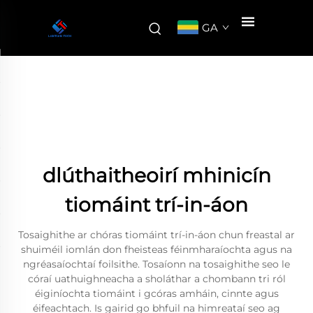
GA
dlúthaitheoirí mhinicín
tiomáint trí-in-áon
Tosaighithe ar chóras tiomáint trí-in-áon chun freastal ar
shuiméil iomlán don fheisteas féinmharaíochta agus na
ngréasaíochtaí foilsithe. Tosaíonn na tosaighithe seo le
córaí uathuighneacha a sholáthar a chombann tri ról
éiginíochta tiomáint i gcóras amháin, cinnte agus
éifeachtach. Is gairid go bhfuil na himreataí seo ag