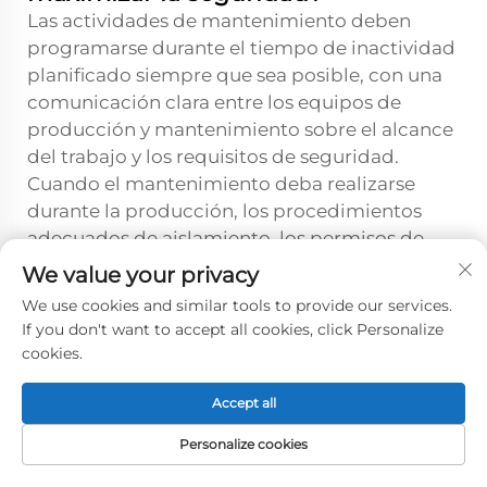
Las actividades de mantenimiento deben
programarse durante el tiempo de inactividad
planificado siempre que sea posible, con una
comunicación clara entre los equipos de
producción y mantenimiento sobre el alcance
del trabajo y los requisitos de seguridad.
Cuando el mantenimiento deba realizarse
durante la producción, los procedimientos
adecuados de aislamiento, los permisos de
trabajo y los protocolos de coordinación
We value your privacy
garantizan que tanto el personal de
We use cookies and similar tools to provide our services.
mantenimiento como los operadores de
If you don't want to accept all cookies, click Personalize
producción permanezcan seguros. Todo el
cookies.
trabajo de mantenimiento debe seguir los
procedimientos establecidos de bloqueo y
Accept all
etiquetado, así como otros protocolos de
Personalize cookies
seguridad aplicables.
PÁGINA
CORREO
PRODUCTOS
TELÉFONO
PRINCIPAL
ELECTRÓNICO