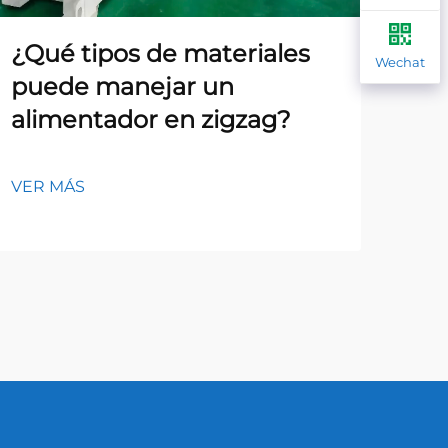
¿Qué tipos de materiales
¿C
Wechat
puede manejar un
co
alimentador en zigzag?
pr
al
VER MÁS
VER