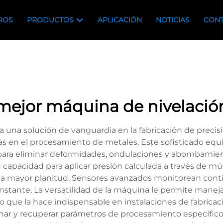
ROS
PRODUCTOS
APLICACIÓN
NOTICIAS
CONT
mejor máquina de nivelació
 una solución de vanguardia en la fabricación de precis
s en el procesamiento de metales. Este sofisticado equi
 para eliminar deformidades, ondulaciones y abombamien
 capacidad para aplicar presión calculada a través de múlt
una mayor planitud. Sensores avanzados monitorean conti
stante. La versatilidad de la máquina le permite manejar
o que la hace indispensable en instalaciones de fabricac
nar y recuperar parámetros de procesamiento específicos