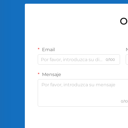
O
Email
0/100
Mensaje
0/1