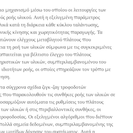
ιο μηχανισμό μέσω του οποίου οι λειτουργίες των
ύς ροής υλικού. Αυτή η εξελιγμένη παράμετρος
ικά κατά τη διάρκεια κάθε κύκλου ταλάντωσης,
ικής κίνησης και χωρητικότητας παραγωγής. Τα
ατώνουν ελέγχους μεταβλητού πλάτους που
εια τη ροή των υλικών σύμφωνα με τις συγκεκριμένες
παιτείται για βέλτιστο έλεγχο του πλάτους
τηριστικών των υλικών, συμπεριλαμβανομένου του
 ιδιοτήτων ροής, οι οποίες επηρεάζουν τον τρόπο με
νηση.
τα σύγχρονα σχέδια ζιγκ-ζαγ τροφοδοτών
 που παρακολουθούν τις συνθήκες ροής των υλικών σε
οσαρμόζουν αυτόματα τις ρυθμίσεις του πλάτους
των υλικών ή στις περιβαλλοντικές συνθήκες, οι
τροφοδοσίας. Οι εξελιγμένοι αλγόριθμοι που διέπουν
 πολλά σημεία δεδομένων, συμπεριλαμβανομένης της
 των μοτίβων δόνησης του συστήματος. Αυτή η