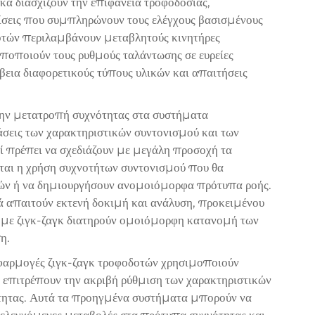
κά διασχίζουν την επιφάνεια τροφοδοσίας,
ίσεις που συμπληρώνουν τους ελέγχους βασισμένους
δοτών περιλαμβάνουν μεταβλητούς κινητήρες
οποποιούν τους ρυθμούς ταλάντωσης σε ευρείες
βεια διαφορετικούς τύπους υλικών και απαιτήσεις
την μετατροπή συχνότητας στα συστήματα
άσεις των χαρακτηριστικών συντονισμού και των
ί πρέπει να σχεδιάζουν με μεγάλη προσοχή τα
ται η χρήση συχνοτήτων συντονισμού που θα
ών ή να δημιουργήσουν ανομοιόμορφα πρότυπα ροής.
κά απαιτούν εκτενή δοκιμή και ανάλυση, προκειμένου
ών με ζιγκ-ζαγκ διατηρούν ομοιόμορφη κατανομή των
η.
 εφαρμογές ζιγκ-ζαγκ τροφοδοτών χρησιμοποιούν
 επιτρέπουν την ακριβή ρύθμιση των χαρακτηριστικών
ότητας. Αυτά τα προηγμένα συστήματα μπορούν να
 ελεγχόμενες μεταβολές στα πρότυπα συχνότητας και