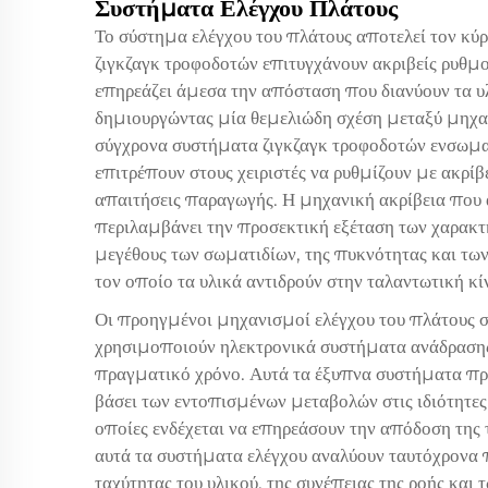
Συστήματα Ελέγχου Πλάτους
Το σύστημα ελέγχου του πλάτους αποτελεί τον κύρ
ζιγκζαγκ τροφοδοτών επιτυγχάνουν ακριβείς ρυθμο
επηρεάζει άμεσα την απόσταση που διανύουν τα υλ
δημιουργώντας μία θεμελιώδη σχέση μεταξύ μηχαν
σύγχρονα συστήματα ζιγκζαγκ τροφοδοτών ενσωμ
επιτρέπουν στους χειριστές να ρυθμίζουν με ακρίβ
απαιτήσεις παραγωγής. Η μηχανική ακρίβεια που α
περιλαμβάνει την προσεκτική εξέταση των χαρακ
μεγέθους των σωματιδίων, της πυκνότητας και των
τον οποίο τα υλικά αντιδρούν στην ταλαντωτική κί
Οι προηγμένοι μηχανισμοί ελέγχου του πλάτους σ
χρησιμοποιούν ηλεκτρονικά συστήματα ανάδρασης
πραγματικό χρόνο. Αυτά τα έξυπνα συστήματα πρ
βάσει των εντοπισμένων μεταβολών στις ιδιότητες 
οποίες ενδέχεται να επηρεάσουν την απόδοση της 
αυτά τα συστήματα ελέγχου αναλύουν ταυτόχρονα
ταχύτητας του υλικού, της συνέπειας της ροής και