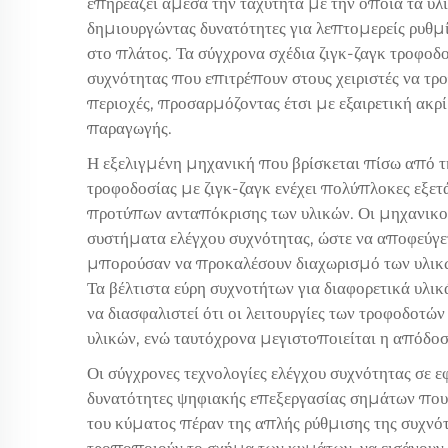
επηρεάζει άμεσα την ταχύτητα με την οποία τα υλι
δημιουργώντας δυνατότητες για λεπτομερείς ρυθμ
στο πλάτος. Τα σύγχρονα σχέδια ζιγκ-ζαγκ τροφο
συχνότητας που επιτρέπουν στους χειριστές να τρ
περιοχές, προσαρμόζοντας έτσι με εξαιρετική ακρί
παραγωγής.
Η εξελιγμένη μηχανική που βρίσκεται πίσω από 
τροφοδοσίας με ζιγκ-ζαγκ ενέχει πολύπλοκες εξετ
προτύπων ανταπόκρισης των υλικών. Οι μηχανικο
συστήματα ελέγχου συχνότητας, ώστε να αποφεύγε
μπορούσαν να προκαλέσουν διαχωρισμό των υλικ
Τα βέλτιστα εύρη συχνοτήτων για διαφορετικά υλι
να διασφαλιστεί ότι οι λειτουργίες των τροφοδοτ
υλικών, ενώ ταυτόχρονα μεγιστοποιείται η απόδοσ
Οι σύγχρονες τεχνολογίες ελέγχου συχνότητας σε
δυνατότητες ψηφιακής επεξεργασίας σημάτων που
του κύματος πέραν της απλής ρύθμισης της συχν
τροποποιούν το σχήμα των κυμάτων, να εισάγουν