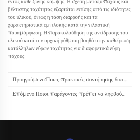
εντός κάθε ζώνης κάμψης. Η σχέση μεταξύ πάχους και
βέλτιστης ταχύτητας εξαρτάται επίσης από τις ιδιότητες
του υλικού, όπως η τάση διαρροής και τα
χαρακτηριστικά εμπλοκής κατά την πλαστική
παραμόρφωση. Η παρακολούθηση της αντίδρασης του
υλικού κατά την αρχική ρύθμιση βοηθά στην καθιέρωση
κατάλληλων εύρων ταχύτητας για διαφορετικά εύρη
πάχους.
Προηγούμενο:
Ποιες πρακτικές συντήρησης διατηρούν τα πολυρολά CNC επίπεδα μηχανήματα σε ομαλή λειτουργία;
Επόμενο:
Ποιοι παράγοντες πρέπει να ληφθούν υπόψη κατά την επιλογή ενός προσαρμοσμένου τροφοδότη ζιγκ-ζαγκ;