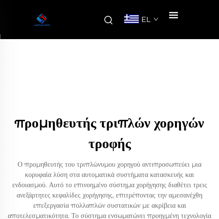
EL
προμηθευτής τριπλών χορηγών
τροφής
Ο προμηθευτής του τριπλώνυμου χορηγού αντιπροσωπεύει μια
κορυφαία λύση στα αυτοματικά συστήματα κατασκευής και
ενδοιασμού. Αυτό το επινοημένο σύστημα χορήγησης διαθέτει τρεις
ανεξάρτητες κεφαλίδες χορήγησης, επιτρέποντας την αμεσανέχθη
επεξεργασία πολλαπλών συστατικών με ακρίβεια και
αποτελεσματικότητα. Το σύστημα ενσωματώνει προηγμένη τεχνολογία