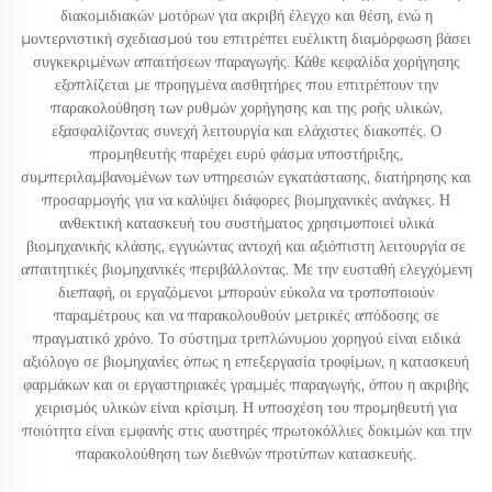
διακομιδιακών μοτόρων για ακριβή έλεγχο και θέση, ενώ η
μοντερνιστική σχεδιασμού του επιτρέπει ευέλικτη διαμόρφωση βάσει
συγκεκριμένων απαιτήσεων παραγωγής. Κάθε κεφαλίδα χορήγησης
εξοπλίζεται με προηγμένα αισθητήρες που επιτρέπουν την
παρακολούθηση των ρυθμών χορήγησης και της ροής υλικών,
εξασφαλίζοντας συνεχή λειτουργία και ελάχιστες διακοπές. Ο
προμηθευτής παρέχει ευρύ φάσμα υποστήριξης,
συμπεριλαμβανομένων των υπηρεσιών εγκατάστασης, διατήρησης και
προσαρμογής για να καλύψει διάφορες βιομηχανικές ανάγκες. Η
ανθεκτική κατασκευή του συστήματος χρησιμοποιεί υλικά
βιομηχανικής κλάσης, εγγυώντας αντοχή και αξιόπιστη λειτουργία σε
απαιτητικές βιομηχανικές περιβάλλοντας. Με την ευσταθή ελεγχόμενη
διεπαφή, οι εργαζόμενοι μπορούν εύκολα να τροποποιούν
παραμέτρους και να παρακολουθούν μετρικές απόδοσης σε
πραγματικό χρόνο. Το σύστημα τριπλώνυμου χορηγού είναι ειδικά
αξιόλογο σε βιομηχανίες όπως η επεξεργασία τροφίμων, η κατασκευή
φαρμάκων και οι εργαστηριακές γραμμές παραγωγής, όπου η ακριβής
χειρισμός υλικών είναι κρίσιμη. Η υποσχέση του προμηθευτή για
ποιότητα είναι εμφανής στις αυστηρές πρωτοκόλλιες δοκιμών και την
παρακολούθηση των διεθνών προτύπων κατασκευής.