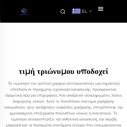
EL
τιμή τριώνυμου υποδοχεί
Το τιμολόγιο του τριπλού χορηγού αντιπροσωπεύει μια σημαντική
επένδυση σε προηγμένη τεχνολογία κατασκευής, προσφέροντας
εξαιρετική αξία για επιχειρήσεις που αναζητούν ολοκληρωμένες λύσεις
διαχείρισης υλικών. Αυτό το πολύπλοκο σύστημα χορήγησης
ενσωμάτωσε τρεις ανεξάρτητες κεφαλίδες χορήγησης, επιτρέποντας την
αμεσανάμεση επεξεργασία πολλαπλών υλικών ή συστατικών. Το
τιμολόγιο αντικατοπτρίζει την ανθεκτική κατασκευή, την ακριβή
μηχανική και τα προηγμένα συστήματα ελέγχου που ενσωματώνονται