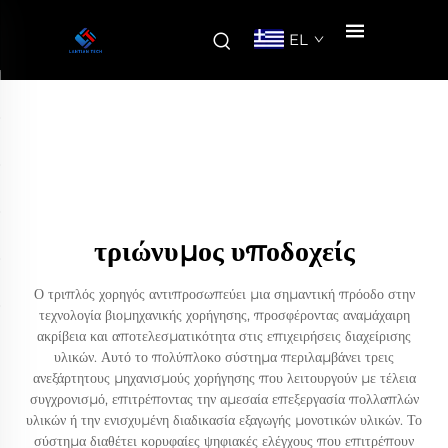
EL
τριώνυμος υποδοχείς
Ο τριπλός χορηγός αντιπροσωπεύει μια σημαντική πρόοδο στην
τεχνολογία βιομηχανικής χορήγησης, προσφέροντας αναμάχαιρη
ακρίβεια και αποτελεσματικότητα στις επιχειρήσεις διαχείρισης
υλικών. Αυτό το πολύπλοκο σύστημα περιλαμβάνει τρεις
ανεξάρτητους μηχανισμούς χορήγησης που λειτουργούν με τέλεια
συγχρονισμό, επιτρέποντας την αμεσαία επεξεργασία πολλαπλών
υλικών ή την ενισχυμένη διαδικασία εξαγωγής μονοτικών υλικών. Το
σύστημα διαθέτει κορυφαίες ψηφιακές ελέγχους που επιτρέπουν