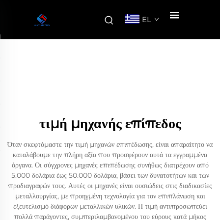
EL
τιμή μηχανής επίπεδος
Όταν σκεφτόμαστε την τιμή μηχανών επιπέδωσης, είναι απαραίτητο να
καταλάβουμε την πλήρη αξία που προσφέρουν αυτά τα εγγραμμένα
όργανα. Οι σύγχρονες μηχανές επιπέδωσης συνήθως διατρέχουν από
5.000 δολάρια έως 50.000 δολάρια, βάσει των δυνατοτήτων και των
προδιαγραφών τους. Αυτές οι μηχανές είναι ουσιώδεις στις διαδικασίες
μεταλλουργίας, με προηγμένη τεχνολογία για τον επιπλάνωση και
εξευτελισμό διάφορων μεταλλικών υλικών. Η τιμή αντιπροσωπεύει
πολλά παράγοντες, συμπεριλαμβανομένου του εύρους κατά μήκος