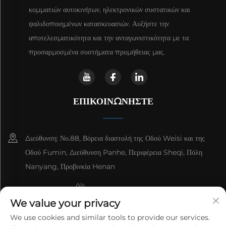
κομματιών αυτοκινήτων, ηλεκτρονικών συστατικών και
ψαλιδοποιημένων κατασκευασιών. Αυξήστε την
αποτελεσματικότητα και την ανταγωνιστικότητα με τα
προσαρμοσμένα συστήματα προμήθειας μας.
ΕΠΙΚΟΙΝΩΝΉΣΤΕ
Διεύθυνση: Νο.88, Βόρεια διαστολή της Οδού Weisi και της
Οδού Fumin, Διεύθυνση Panhe, Περιφέρεια Sheqi, Πόλη
Nanyang, Προβινκία Henan
+8615993153189
We value your privacy
+86-13137795975
We use cookies and similar tools to provide our services.