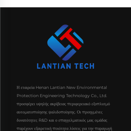
Η εταιρεία Henan Lantian New Environmental
Protection Engineering Technology Co., Ltd.
προσφέρει υψηλής ακρίβειας περιφερειακό εξοπλισμό
αυτοματοποίησης ψαλιδοποίησης. Οι προηγμένες
δυνατότητες R&D και ο επαγγελματικός μας ομάδας
παρέχουν εξαιρετική ποιότητα λύσεις για την παραγωγή