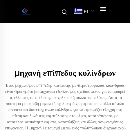
EL
μηχανή επίπεδος κυλίνδρων
Ένας μηχανισμός επίπεδης κατάταξης με περιστροφικούς κύλινδρους
είναι προηγμένο βιομηχανικό εξοπλισμός σχεδιασμένος για να αφαιρεί
τις έλλειψης επιπέδωσης σε χαλκοειδή φύλλα και πλάκες. Αυτό το
σύστημα με ακριβή μηχανική σχεδιασμό χρησιμοποιεί πολλά σύνολα
προσεκτικά διατεταγμένων κυλίνδρων για να εφαρμόζει ελεγχόμενη
πίεση και δυνάμεις καμπύλωσης στο υλικό, αποτρέποντας με
αποτελεσματικότητα κύματα, καταπλήξεις και άλλες ανομοιογένειες
επιφάνειας. Η μηχανή λειτουργεί μέσω ενός πολύπλοκου διεργασιακού