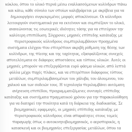
κύκλου, όπου το υλικό περνά μέσω εναλλασσόμενων κυλίνδρων πάνω
και κάτω, κάθε σύνολο των οποίων καλιβράρεται με ακρίβεια για να
δημιουργήσει συγκεκριμένες μορφές αποκλίνσεων. Οι κύλινδροι
λειτουργούν συστηματικά για να εκτείνουν και συμπιέζουν το υλικό,
ανανεώνοντας τις εσωτερικές ιδιότητες τάσης για να επιτύχουν την
καλύτερη επιπέδωση. Σύγχρονες μηχανές επίπεδης κατάταξης με
περιστροφικούς κύλινδρους συμπεριλαμβάνουν προηγμένα
συστήματα ελέγχου που επιτρέπουν ακριβή ρύθμιση της θέσης των
κυλίνδρων, της πίεσης και της ταχύτητας, εξασφαλίζοντας συνεχείς
αποτελέσματα σε διάφορες αποστάσεις και τύπους υλικών. Αυτές οι
μηχανές μπορούν να επεξεργάζονται ευρύ φάσμα υλικών, από λεπτά
φύλλα μέχρι παχές πλάκες, και να επιτρέπουν διάφορους τύπους
μετάλλων, συμπεριλαμβανομένων του χάλυβα, του άλουμινου, του
χαλκού και των σοδειών τους. Η τεχνολογία περιλαμβάνει αυτόματη
ανίχνευση επιπέδου, προγραμματιζόμενες συνταγές επίπεδης
κατάταξης και συστήματα πραγματικού χρόνου για την παρακολούθηση
για να διατηρεί την ποιότητα κατά τη διάρκεια της διαδικασίας. Σε
βιομηχανικές εφαρμογές, οι μηχανές επίπεδης κατάταξης με
περιστροφικούς κύλινδρους είναι απαραίτητες στους τομείς
παραγωγής όπως ο αυτοκινητοβιομηχανικός, ο αεροπορικός, η
κατασκευή και οι βιομηχανίες επεξεργασίας μετάλλων, όπου τα