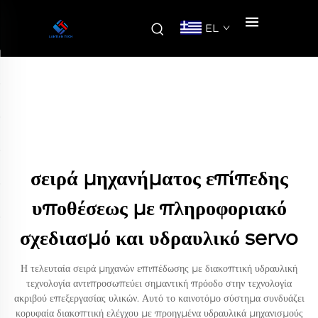
EL
σειρά μηχανήματος επίπεδης
υποθέσεως με πληροφοριακό
σχεδιασμό και υδραυλικό servo
Η τελευταία σειρά μηχανών επιπέδωσης με διακοπτική υδραυλική
τεχνολογία αντιπροσωπεύει σημαντική πρόοδο στην τεχνολογία
ακριβού επεξεργασίας υλικών. Αυτό το καινοτόμο σύστημα συνδυάζει
κορυφαία διακοπτική ελέγχου με προηγμένα υδραυλικά μηχανισμούς