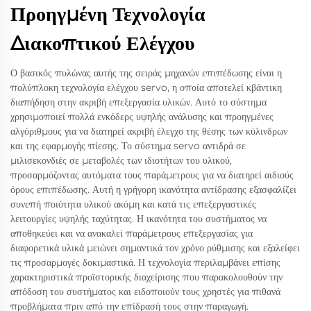
Προηγμένη Τεχνολογία
Διακοπτικού Ελέγχου
Ο βασικός πυλώνας αυτής της σειράς μηχανών επιπέδωσης είναι η
πολύπλοκη τεχνολογία ελέγχου servo, η οποία αποτελεί κβάντικη
διαπήδηση στην ακριβή επεξεργασία υλικών. Αυτό το σύστημα
χρησιμοποιεί πολλά ενκόδερς υψηλής ανάλυσης και προηγμένες
αλγόριθμους για να διατηρεί ακριβή έλεγχο της θέσης των κύλινδρων
και της εφαρμογής πίεσης. Το σύστημα servo αντιδρά σε
μιλισεκονδιές σε μεταβολές των ιδιοτήτων του υλικού,
προσαρμόζοντας αυτόματα τους παράμετρους για να διατηρεί αιδιούς
όρους επιπέδωσης. Αυτή η γρήγορη ικανότητα αντίδρασης εξασφαλίζει
συνεπή ποιότητα υλικού ακόμη και κατά τις επεξεργαστικές
λειτουργίες υψηλής ταχύτητας. Η ικανότητα του συστήματος να
αποθηκεύει και να ανακαλεί παράμετρους επεξεργασίας για
διαφορετικά υλικά μειώνει σημαντικά τον χρόνο ρύθμισης και εξαλείφει
τις προσαρμογές δοκιμαστικά. Η τεχνολογία περιλαμβάνει επίσης
χαρακτηριστικά προϊστορικής διαχείρισης που παρακολουθούν την
απόδοση του συστήματος και ειδοποιούν τους χρηστές για πιθανά
προβλήματα πριν από την επίδρασή τους στην παραγωγή.