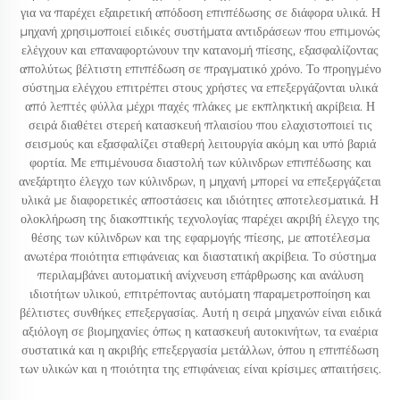
για να παρέχει εξαιρετική απόδοση επιπέδωσης σε διάφορα υλικά. Η
μηχανή χρησιμοποιεί ειδικές συστήματα αντιδράσεων που επιμονώς
ελέγχουν και επαναφορτώνουν την κατανομή πίεσης, εξασφαλίζοντας
απολύτως βέλτιστη επιπέδωση σε πραγματικό χρόνο. Το προηγμένο
σύστημα ελέγχου επιτρέπει στους χρήστες να επεξεργάζονται υλικά
από λεπτές φύλλα μέχρι παχές πλάκες με εκπληκτική ακρίβεια. Η
σειρά διαθέτει στερεή κατασκευή πλαισίου που ελαχιστοποιεί τις
σεισμούς και εξασφαλίζει σταθερή λειτουργία ακόμη και υπό βαριά
φορτία. Με επιμένουσα διαστολή των κύλινδρων επιπέδωσης και
ανεξάρτητο έλεγχο των κύλινδρων, η μηχανή μπορεί να επεξεργάζεται
υλικά με διαφορετικές αποστάσεις και ιδιότητες αποτελεσματικά. Η
ολοκλήρωση της διακοπτικής τεχνολογίας παρέχει ακριβή έλεγχο της
θέσης των κύλινδρων και της εφαρμογής πίεσης, με αποτέλεσμα
ανωτέρα ποιότητα επιφάνειας και διαστατική ακρίβεια. Το σύστημα
περιλαμβάνει αυτοματική ανίχνευση επάρθρωσης και ανάλυση
ιδιοτήτων υλικού, επιτρέποντας αυτόματη παραμετροποίηση και
βέλτιστες συνθήκες επεξεργασίας. Αυτή η σειρά μηχανών είναι ειδικά
αξιόλογη σε βιομηχανίες όπως η κατασκευή αυτοκινήτων, τα εναέρια
συστατικά και η ακριβής επεξεργασία μετάλλων, όπου η επιπέδωση
των υλικών και η ποιότητα της επιφάνειας είναι κρίσιμες απαιτήσεις.