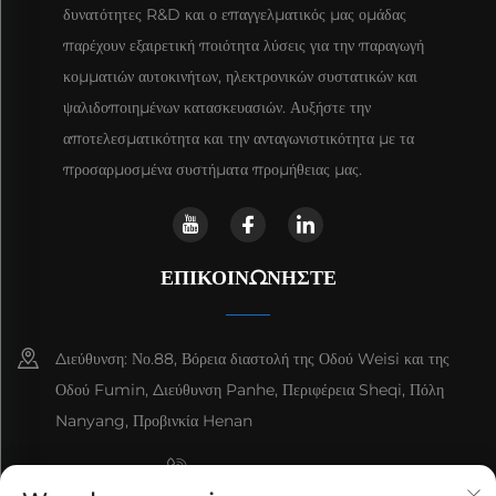
δυνατότητες R&D και ο επαγγελματικός μας ομάδας
παρέχουν εξαιρετική ποιότητα λύσεις για την παραγωγή
κομματιών αυτοκινήτων, ηλεκτρονικών συστατικών και
ψαλιδοποιημένων κατασκευασιών. Αυξήστε την
αποτελεσματικότητα και την ανταγωνιστικότητα με τα
προσαρμοσμένα συστήματα προμήθειας μας.
ΕΠΙΚΟΙΝΩΝΉΣΤΕ
Διεύθυνση: Νο.88, Βόρεια διαστολή της Οδού Weisi και της
Οδού Fumin, Διεύθυνση Panhe, Περιφέρεια Sheqi, Πόλη
Nanyang, Προβινκία Henan
+8615993153189