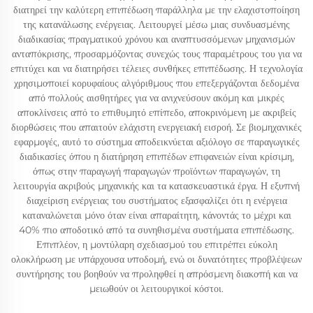
διατηρεί την καλύτερη επιπέδωση παράλληλα με την ελαχιστοποίηση
της κατανάλωσης ενέργειας. Λειτουργεί μέσω μιας συνδυασμένης
διαδικασίας πραγματικού χρόνου και αναπτυσσόμενων μηχανισμών
ανταπόκρισης, προσαρμόζοντας συνεχώς τους παραμέτρους του για να
επιτύχει και να διατηρήσει τέλειες συνθήκες επιπέδωσης. Η τεχνολογία
χρησιμοποιεί κορυφαίους αλγόριθμους που επεξεργάζονται δεδομένα
από πολλούς αισθητήρες για να ανιχνεύσουν ακόμη και μικρές
αποκλίνσεις από το επιθυμητό επίπεδο, αποκρινόμενη με ακριβείς
διορθώσεις που απαιτούν ελάχιστη ενεργειακή εισροή. Σε βιομηχανικές
εφαρμογές, αυτό το σύστημα αποδεικνύεται αξιόλογο σε παραγωγικές
διαδικασίες όπου η διατήρηση επιπέδων επιφανειών είναι κρίσιμη,
όπως στην παραγωγή παραγωγών προϊόντων παραγωγών, τη
λειτουργία ακριβούς μηχανικής και τα κατασκευαστικά έργα. Η εξυπνή
διαχείριση ενέργειας του συστήματος εξασφαλίζει ότι η ενέργεια
καταναλώνεται μόνο όταν είναι απαραίτητη, κάνοντάς το μέχρι και
40% πιο αποδοτικό από τα συνηθισμένα συστήματα επιπέδωσης.
Επιπλέον, η μοντύλαρη σχεδιασμού του επιτρέπει εύκολη
ολοκλήρωση με υπάρχουσα υποδομή, ενώ οι δυνατότητες προβλέψεων
συντήρησης του βοηθούν να προληφθεί η απρόσμενη διακοπή και να
μειωθούν οι λειτουργικοί κόστοι.