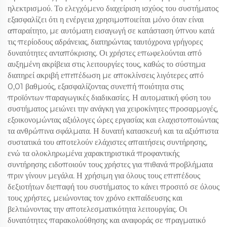
ηλεκτρισμού. Το ελεγχόμενο διαχείριση ισχύος του συστήματος
εξασφαλίζει ότι η ενέργεια χρησιμοποιείται μόνο όταν είναι
απαραίτητο, με αυτόματη εισαγωγή σε κατάσταση ύπνου κατά
τις περίοδους αδράνειας, διατηρώντας ταυτόχρονα γρήγορες
δυνατότητες ανταπόκρισης. Οι χρήστες επωφελούνται από
αυξημένη ακρίβεια στις λειτουργίες τους, καθώς το σύστημα
διατηρεί ακριβή επιπέδωση με αποκλίνσεις λιγότερες από
0,01 βαθμούς, εξασφαλίζοντας συνεπή ποιότητα στις
προϊόντων παραγωγικές διαδικασίες. Η αυτοματική φύση του
συστήματος μειώνει την ανάγκη για χειροκίνητες προσαρμογές,
εξοικονομώντας αξιόλογες ώρες εργασίας και ελαχιστοποιώντας
τα ανθρώπινα σφάλματα. Η δυνατή κατασκευή και τα αξιόπιστα
συστατικά του αποτελούν ελάχιστες απαιτήσεις συντήρησης,
ενώ τα ολοκληρωμένα χαρακτηριστικά προφαντικής
συντήρησης ειδοποιούν τους χρήστες για πιθανά προβλήματα
πριν γίνουν μεγάλα. Η χρήσιμη για όλους τους επιπέδους
δεξιοτήτων διεπαφή του συστήματος το κάνει προσιτό σε όλους
τους χρήστες, μειώνοντας τον χρόνο εκπαίδευσης και
βελτιώνοντας την αποτελεσματικότητα λειτουργίας. Οι
δυνατότητες παρακολούθησης και αναφοράς σε πραγματικό